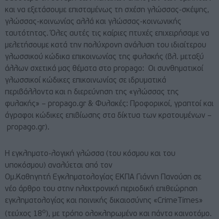
και να εξετάσουμε επισταμένως τη σχέση γλώσσας-σκέψης,
γλώσσας-κοινωνίας αλλά και γλώσσας-κοινωνικής
ταυτότητας. Όλες αυτές τις καίριες πτυχές επιχειρήσαμε να
μελετήσουμε κατά την πολύχρονη ανάλυση του ιδιαίτερου
γλωσσικού κώδικα επικοινωνίας της φυλακής (βλ. μεταξύ
άλλων σχετικά μας θέματα στο propago:
Οι συνθηματικοί
γλωσσικοί κώδικες επικοινωνίας σε ιδρυματικά
περιβάλλοντα και η διερεύνηση της «γλώσσας της
φυλακής» – propago.gr
&
Φυλακές: Προφορικοί, γραπτοί και
άγραφοι κώδικες επιβίωσης στα δίκτυα των κρατουμένων –
propago.gr
).
Η εγκληματο-λογική γλώσσα (του κόσμου και του
υποκόσμου) αναλύεται από τον
Ομ.Καθηγητή Εγκληματολογίας ΕΚΠΑ Γιάννη Πανούση σε
νέο άρθρο του στην ηλεκτρονική περιοδική επιθεώρηση
εγκληματολογίας και ποινικής δικαιοσύνης «CrimeTimes»
ο
(τεύχος 18
), με τρόπο ολοκληρωμένο και πάντα καινοτόμο.