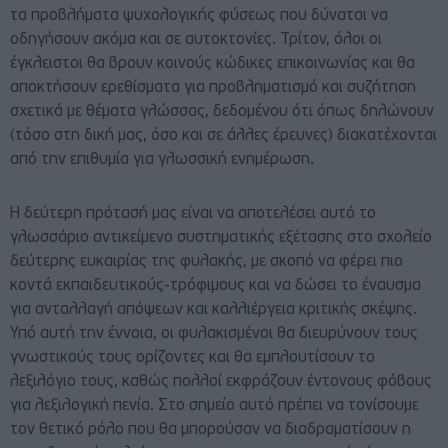
τα προβλήματα ψυχολογικής φύσεως που δύναται να
οδηγήσουν ακόμα και σε αυτοκτονίες. Τρίτον, όλοι οι
έγκλειστοι θα βρουν κοινούς κώδικες επικοινωνίας και θα
αποκτήσουν ερεθίσματα για προβληματισμό και συζήτηση
σχετικά με θέματα γλώσσας, δεδομένου ότι όπως δηλώνουν
(τόσο στη δική μας, όσο και σε άλλες έρευνες) διακατέχονται
από την επιθυμία για γλωσσική ενημέρωση.
Η δεύτερη πρότασή μας είναι να αποτελέσει αυτό το
γλωσσάριο αντικείμενο συστηματικής εξέτασης στο σχολείο
δεύτερης ευκαιρίας της φυλακής, με σκοπό να φέρει πιο
κοντά εκπαιδευτικούς-τρόφιμους και να δώσει το έναυσμα
για ανταλλαγή απόψεων και καλλιέργεια κριτικής σκέψης.
Υπό αυτή την έννοια, οι φυλακισμένοι θα διευρύνουν τους
γνωστικούς τους ορίζοντες και θα εμπλουτίσουν το
λεξιλόγιο τους, καθώς πολλοί εκφράζουν έντονους φόβους
για λεξιλογική πενία. Στο σημείο αυτό πρέπει να τονίσουμε
τον θετικό ρόλο που θα μπορούσαν να διαδραματίσουν η