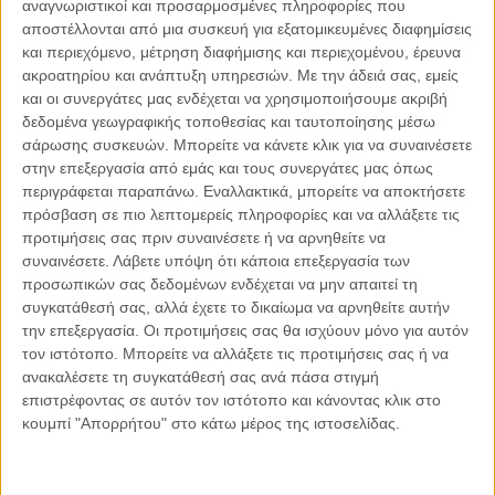
αναγνωριστικοί και προσαρμοσμένες πληροφορίες που
Προτείνουμε επίσης να αξιοποιηθεί πιο αποτελεσματικά ο
αποστέλλονται από μια συσκευή για εξατομικευμένες διαφημίσεις
και περιεχόμενο, μέτρηση διαφήμισης και περιεχομένου, έρευνα
χρόνος έκτισης ποινής με ορισμένα έκτακτα μαθήματα
ακροατηρίου και ανάπτυξη υπηρεσιών.
Με την άδειά σας, εμείς
γλωσσολογικής μελέτης και έρευνας αλλά και με τη
και οι συνεργάτες μας ενδέχεται να χρησιμοποιήσουμε ακριβή
λειτουργία μίας μεγάλης δανειστικής βιβλιοθήκης κατά το
δεδομένα γεωγραφικής τοποθεσίας και ταυτοποίησης μέσω
πρότυπο της βιβλιοθήκης στις φυλακές ανηλίκων
σάρωσης συσκευών. Μπορείτε να κάνετε κλικ για να συναινέσετε
[2]
Κασσαβέτειας Βόλου.
Τέλος, προτείνουμε να λάβουν οι
στην επεξεργασία από εμάς και τους συνεργάτες μας όπως
αρμόδιοι φορείς δυναμικές πρωτοβουλίες για να πάψει να
περιγράφεται παραπάνω. Εναλλακτικά, μπορείτε να αποκτήσετε
πρόσβαση σε πιο λεπτομερείς πληροφορίες και να αλλάξετε τις
αποτελεί η φυλακή έναν χώρο τελείως αποκομμένο από το
προτιμήσεις σας πριν συναινέσετε ή να αρνηθείτε να
κοινωνικό γίγνεσθαι. Πιο αναλυτικά, να ανοίξουν την πόρτα
συναινέσετε.
Λάβετε υπόψη ότι κάποια επεξεργασία των
του διαλόγου με τα μέλη της ελεύθερης κοινωνίας, κυρίως
προσωπικών σας δεδομένων ενδέχεται να μην απαιτεί τη
με σημαίνοντα πρόσωπα της τέχνης και επιστήμης, τα οποία
συγκατάθεσή σας, αλλά έχετε το δικαίωμα να αρνηθείτε αυτήν
θα μπορούσαν με σεμινάρια, διαλέξεις, χορήγηση βιβλίων και
την επεξεργασία. Οι προτιμήσεις σας θα ισχύουν μόνο για αυτόν
άλλα μέσα, να παρουσιάσουν τις εξελίξεις στον χώρο της
τον ιστότοπο. Μπορείτε να αλλάξετε τις προτιμήσεις σας ή να
γλωσσολογικής έρευνας και της λογοτεχνίας και να
ανακαλέσετε τη συγκατάθεσή σας ανά πάσα στιγμή
επιστρέφοντας σε αυτόν τον ιστότοπο και κάνοντας κλικ στο
παρακινήσουν τους κρατούμενους σε συγγραφική και
κουμπί "Απορρήτου" στο κάτω μέρος της ιστοσελίδας.
ερευνητική δραστηριότητα ή έστω να θέσουν τις βάσεις για
προβληματισμό. Υπό την επίδραση αυτών των ιδεών, δεν θα
αισθάνονται «χαμένες περιπτώσεις» αλλά ενεργά μέλη του