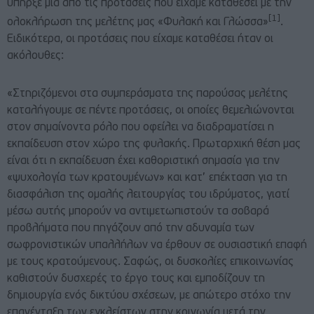
υπήρξε μία από τις προτάσεις που είχαμε καταθέσει με την
[1]
ολοκλήρωση της μελέτης μας «Φυλακή και Γλώσσα»
.
Ειδικότερα, οι προτάσεις που είχαμε καταθέσει ήταν οι
ακόλουθες:
«Στηριζόμενοι στα συμπεράσματα της παρούσας μελέτης
καταλήγουμε σε πέντε προτάσεις, οι οποίες θεμελιώνονται
στον σημαίνοντα ρόλο που οφείλει να διαδραματίσει η
εκπαίδευση στον χώρο της φυλακής. Πρωταρχική θέση μας
είναι ότι η εκπαίδευση έχει καθοριστική σημασία για την
«ψυχολογία των κρατουμένων» και κατ’ επέκταση για τη
διασφάλιση της ομαλής λειτουργίας του ιδρύματος, γιατί
μέσω αυτής μπορούν να αντιμετωπιστούν τα σοβαρά
προβλήματα που πηγάζουν από την αδυναμία των
σωφρονιστικών υπαλλήλων να έρθουν σε ουσιαστική επαφή
με τους κρατούμενους. Σαφώς, οι δυσκολίες επικοινωνίας
καθιστούν δυσχερές το έργο τους και εμποδίζουν τη
δημιουργία ενός δικτύου σχέσεων, με απώτερο στόχο την
επανένταξη των εγκλείστων στην κοινωνία μετά την