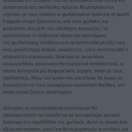
θεωρούμε ότι τα οφέλη που θα προκύψουν είναι πολλά και
συνίστανται στα ακόλουθα: πρώτον, θα μπορέσουν οι
«τρίτοι», με τους οποίους οι φυλακισμένοι έρχονται σε άμεση
ή έμμεση επαφή (ξεκινώντας από τους φύλακες και
φτάνοντας στα μέλη της ελεύθερης κοινωνίας), να
κατανοήσουν το βαθύτερο νόημα και περιεχόμενο
της
φυλακίστικης διαλέκτου
και να αναπτυχθεί μεταξύ τους
ένας μεγαλύτερος βαθμός οικειότητας, ώστε να επιτευχθεί η
απαραίτητη επικοινωνία. Ιδιαίτερα οι: ψυχολόγοι,
κοινωνιολόγοι, κοινωνικοί λειτουργοί και εκπαιδευτικοί, οι
οποίοι διατηρούν μία διαφορετικής μορφής σχέση με τους
εγκλείστους, λόγω του έργου που επιτελούν, θα έχουν τη
δυνατότητα να τους προσφέρουν ουσιαστική βοήθεια, την
οποία συχνά ζητούν απελπισμένα.
Δεύτερον, οι νεοεισερχόμενοι κρατούμενοι θα
προσαρμοστούν πιο εύκολα και σε συντομότερο χρονικό
διάστημα στο περιβάλλον της φυλακής. Αυτό το σημείο έχει
εξέχουσα σημασία, γιατί έτσι θα περιοριστούν οι εντάσεις και