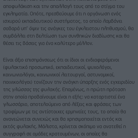
αποφυλάκιση και την απαλλαγή τους από το στίγμα του
εγκληματία. Οπότε, πρεσβεύουμε ότι η οργάνωση ενός
ισχυρού εκπαιδευτικού συστήματος, το οποίο λαμβάνει
σοβαρά υπ’ όψιν τις ανάγκες του έγκλειστου πληθυσμού, θα
συμβάλλει στη βελτίωση των συνθηκών διαβίωσης και θα
θέσει τις βάσεις για ένα καλύτερο μέλλον.
Είναι άξιο επισημάνσεως ότι οι ίδιοι οι ενδιαφερόμενοι
(φυλακτικό προσωπικό, εκπαιδευτικοί, ψυχολόγοι,
κοινωνιολόγοι, κοινωνικοί λειτουργοί, αστυνομικοί,
ποινικολόγοι) τονίζουν την ανάγκη ύπαρξης ενός εγχειριδίου
της
γλώσσας της φυλακής
. Επομένως, η πρώτη πρόταση
στην οποία προβαίνουμε είναι η εξής: να καταρτιστεί ένα
γλωσσάριο, αποτελούμενο από λέξεις και φράσεις των
τροφίμων με τις αντίστοιχες ερμηνείες τους, το οποίο θα
ανανεώνεται συνεχώς και θα χρησιμοποιείται εντός και
εκτός φυλακής. Μάλιστα, κρίνεται σκόπιμο να ανατεθεί η
συγγραφή σε ομάδες κρατουμένων, οι οποίες θα