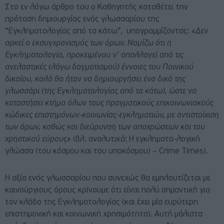
Στο εν λόγω άρθρο του ο Καθηγητής καταθέτει την
πρόταση δημιουργίας ενός γλωσσαρίου της
“Εγκληματολογίας από τα κάτω”, υπογραμμίζοντας:
«Δεν
αρκεί ο εκσυγχρονισμός των όρων. Νομίζω ότι η
Εγκληματολογία, προκειμένου ν’ απαλλαγεί από τις
ανελαστικές (λόγω δογματισμού) έννοιες του Ποινικού
δικαίου, καλά θα ήταν να δημιουργήσει ένα δικό της
γλωσσάρι (της Εγκληματολογίας από τα κάτω), ώστε να
καταστήσει κτήμα όλων τους πραγματικούς επικοινωνιακούς
κώδικες επιστημόνων-κοινωνίας-εγκληματιών, με αντιστοίχιση
των όρων, καθώς και διεύρυνση των αποχρώσεων και του
χρηστικού εύρους»
(βλ. αναλυτικά:
Η εγκληματο-λογική
γλώσσα (του κόσμου και του υποκόσμου) – Crime Times
).
Η αξία ενός γλωσσαρίου που συνεχώς θα εμπλουτίζεται με
καινούργιους όρους κρίνουμε ότι είναι πολύ σημαντική για
τον κλάδο της Εγκληματολογίας (και έχει μία ευρύτερη
επιστημονική και κοινωνική χρησιμότητα). Αυτή μάλιστα