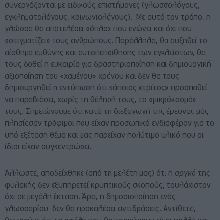
συνεργάζονται με ειδικούς επιστήμονες (γλωσσολόγους,
εγκληματολόγους, κοινωνιολόγους). Με αυτό τον τρόπο, η
γλώσσα θα αποτελέσει «όπλο» που ενώνει και όχι που
«στιγματίζει» τους ανθρώπους. Παράλληλα, θα αυξηθεί το
αίσθημα ευθύνης και αυτοπεποίθησης των εγκλείστων, θα
τους δοθεί η ευκαιρία για δραστηριοποίηση και δημιουργική
αξιοποίηση του «χαμένου» χρόνου και δεν θα τους
δημιουργηθεί η εντύπωση ότι κάποιος «τρίτος» προσπαθεί
να παραβιάσει, χωρίς τη θέλησή τους, το «μικρόκοσμό»
τους. Σημειώνουμε ότι κατά τη διεξαγωγή της έρευνας μάς
πλησίασαν τρόφιμοι που είχαν προσωπικό ενδιαφέρον για το
υπό εξέταση θέμα και μας παρείχαν πολύτιμο υλικό που οι
ίδιοι είχαν συγκεντρώσει.
Άλλωστε, αποδείχθηκε (από τη μελέτη μας) ότι η
αργκό
της
φυλακής δεν εξυπηρετεί κρυπτικούς σκοπούς, τουλάχιστον
όχι σε μεγάλη έκταση. Άρα, η δημοσιοποίηση ενός
γλωσσαρίου δεν θα προκαλέσει αντιδράσεις. Αντίθετα,