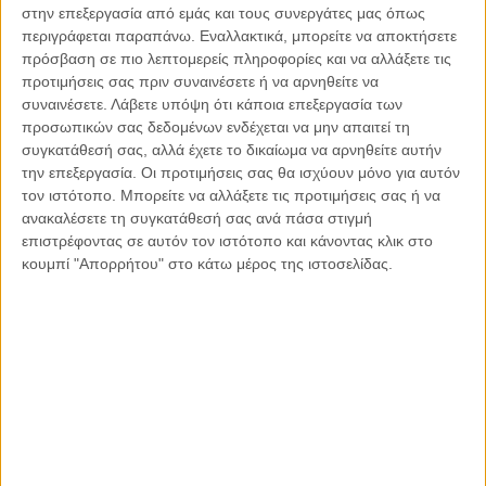
εξουσίας σε ένα καθεστώς που εξυπηρέτησε στο παρελθόν
στην επεξεργασία από εμάς και τους συνεργάτες μας όπως
τον εξτρεμισμό, την ρητορική μίσους, την παραβίαση των
περιγράφεται παραπάνω. Εναλλακτικά, μπορείτε να αποκτήσετε
ανθρωπίνων δικαιωμάτων και υπέθαλψε την τρομοκρατία
πρόσβαση σε πιο λεπτομερείς πληροφορίες και να αλλάξετε τις
προτιμήσεις σας πριν συναινέσετε ή να αρνηθείτε να
δεν προδιαθέτει την ευρύτερη γεωπολιτική ισορροπία που
συναινέσετε.
Λάβετε υπόψη ότι κάποια επεξεργασία των
τόσο έχει ανάγκη το παγκόσμιο γεωπολιτικό γίγνεσθαι σε μια
προσωπικών σας δεδομένων ενδέχεται να μην απαιτεί τη
κρίσιμη περίοδο. Χωρίς, παράλληλα, να υπεισερχόμαστε στα
συγκατάθεσή σας, αλλά έχετε το δικαίωμα να αρνηθείτε αυτήν
εσωτερικά ζητήματα ενός κράτους, οφείλουμε να
την επεξεργασία. Οι προτιμήσεις σας θα ισχύουν μόνο για αυτόν
επισημάνουμε την αντίδραση της δυτικής διεθνούς
τον ιστότοπο. Μπορείτε να αλλάξετε τις προτιμήσεις σας ή να
κοινότητας στα τεκταινόμενα στο Αφγανιστάν, την ίδια
ανακαλέσετε τη συγκατάθεσή σας ανά πάσα στιγμή
στιγμή που ο Γενικός Γραμματέας του ΟΗΕ αλλά και η
επιστρέφοντας σε αυτόν τον ιστότοπο και κάνοντας κλικ στο
κουμπί "Απορρήτου" στο κάτω μέρος της ιστοσελίδας.
Ευρωπαϊκή Ένωση δια του Υπάτου Εκπρόσωπου
της εξέφρασαν την έντονη τους ανησυχία για τα
τεκταινόμενα.
Οι τρέχουσες εξελίξεις στο Αφγανιστάν παραμένουν
ανησυχητικές και η ελπίδα παραμένει ότι η άνοδος των
Ταλιμπάν στην εξουσία δεν θα επαναφέρει τις θύμησες και
μνήμες της δεκαετίας του 1990 αλλά θα περιοριστεί σε μια
«Taliban – light» διοίκηση της χώρας που δεν θα προκαλέσει