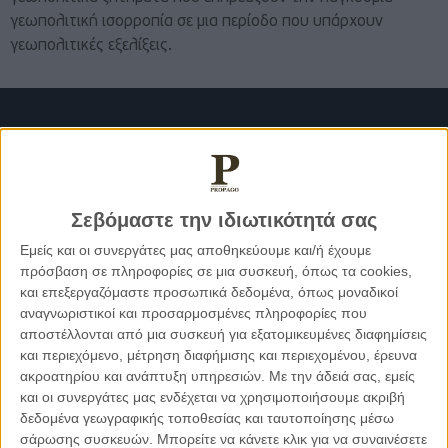
γεωπολιτική ισορροπία σε μια περίοδο που υπάρχουν
γεωπολιτικές εξελίξεις.
Σεβόμαστε την ιδιωτικότητά σας
Εμείς και οι συνεργάτες μας αποθηκεύουμε και/ή έχουμε
πρόσβαση σε πληροφορίες σε μια συσκευή, όπως τα cookies,
και επεξεργαζόμαστε προσωπικά δεδομένα, όπως μοναδικοί
αναγνωριστικοί και προσαρμοσμένες πληροφορίες που
αποστέλλονται από μια συσκευή για εξατομικευμένες διαφημίσεις
και περιεχόμενο, μέτρηση διαφήμισης και περιεχομένου, έρευνα
ακροατηρίου και ανάπτυξη υπηρεσιών.
Με την άδειά σας, εμείς
Χωρίς να υπεισερχόμαστε σε επιμέρους αναλύσεις για
και οι συνεργάτες μας ενδέχεται να χρησιμοποιήσουμε ακριβή
σκοπούς οικονομίας του χώρου και του χρόνου,
δεδομένα γεωγραφικής τοποθεσίας και ταυτοποίησης μέσω
καταλήγουμε εκ πρώτης αντίληψης ότι η επάνοδος της
σάρωσης συσκευών. Μπορείτε να κάνετε κλικ για να συναινέσετε