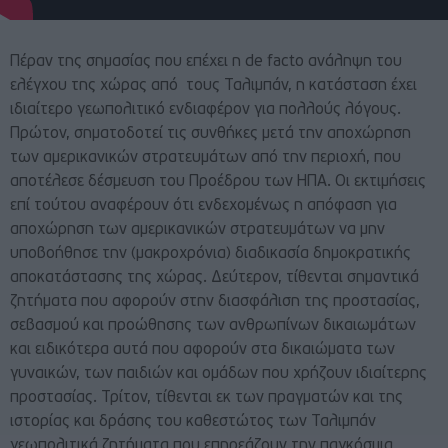
Πέραν της σημασίας που επέχει η de facto ανάληψη του
ελέγχου της χώρας από τους Ταλιμπάν, η κατάσταση έχει
ιδιαίτερο γεωπολιτικό ενδιαφέρον για πολλούς λόγους.
Πρώτον, σηματοδοτεί τις συνθήκες μετά την αποχώρηση
των αμερικανικών στρατευμάτων από την περιοχή, που
αποτέλεσε δέσμευση του Προέδρου των ΗΠΑ. Οι εκτιμήσεις
επί τούτου αναφέρουν ότι ενδεχομένως η απόφαση για
αποχώρηση των αμερικανικών στρατευμάτων να μην
υποβοήθησε την (μακροχρόνια) διαδικασία δημοκρατικής
αποκατάστασης της χώρας. Δεύτερον, τίθενται σημαντικά
ζητήματα που αφορούν στην διασφάλιση της προστασίας,
σεβασμού και προώθησης των ανθρωπίνων δικαιωμάτων
και ειδικότερα αυτά που αφορούν στα δικαιώματα των
γυναικών, των παιδιών και ομάδων που χρήζουν ιδιαίτερης
προστασίας. Τρίτον, τίθενται εκ των πραγματών και της
ιστορίας και δράσης του καθεστώτος των Ταλιμπάν
γεωπολιτικά ζητήματα που επηρεάζουν την παγκόσμια