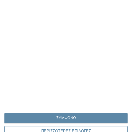
Παρεμβάσεις
Κέλλυ Καμπάκη
Κέλλυ Καμπάκη: Η μαμά της Έμμας
γράφει για την “ισόβια καταδίκη
της”
Γιάννης Πανούσης
Οι μόνοι αθώοι
Μας αφορά
ΣΥΜΦΩΝΩ
ΠΕΡΙΣΣΟΤΕΡΕΣ ΕΠΙΛΟΓΕΣ