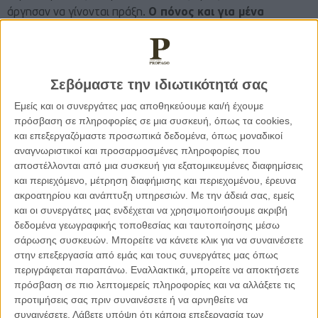
άργησαν να γίνονται πράξη.
Ο πόνος και για μένα
ξεκίνησε και ήταν πάντα αφόρητος.
Ο πρώτος καιρός φυσιολογικά ήταν για όλους μας
Σεβόμαστε την ιδιωτικότητά σας
δύσκολος. Η αλλαγή περιβάλλοντος, της ρουτίνας…της
ζωής μας ολόκληρης, δεν άργησε να φέρει τα πάνω κάτω.
Εμείς και οι συνεργάτες μας αποθηκεύουμε και/ή έχουμε
πρόσβαση σε πληροφορίες σε μια συσκευή, όπως τα cookies,
και επεξεργαζόμαστε προσωπικά δεδομένα, όπως μοναδικοί
αναγνωριστικοί και προσαρμοσμένες πληροφορίες που
αποστέλλονται από μια συσκευή για εξατομικευμένες διαφημίσεις
και περιεχόμενο, μέτρηση διαφήμισης και περιεχομένου, έρευνα
ακροατηρίου και ανάπτυξη υπηρεσιών.
Με την άδειά σας, εμείς
και οι συνεργάτες μας ενδέχεται να χρησιμοποιήσουμε ακριβή
δεδομένα γεωγραφικής τοποθεσίας και ταυτοποίησης μέσω
σάρωσης συσκευών. Μπορείτε να κάνετε κλικ για να συναινέσετε
στην επεξεργασία από εμάς και τους συνεργάτες μας όπως
περιγράφεται παραπάνω. Εναλλακτικά, μπορείτε να αποκτήσετε
πρόσβαση σε πιο λεπτομερείς πληροφορίες και να αλλάξετε τις
προτιμήσεις σας πριν συναινέσετε ή να αρνηθείτε να
συναινέσετε.
Λάβετε υπόψη ότι κάποια επεξεργασία των