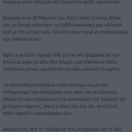
περίεργο γιατί ποτέ μου δεν έχανα την όρεξη για παιχνίδι.
Θυμάμαι ήταν 28 Μαρτίου του 2011. Ένας έντονος βήχας
που με έπνιγε ολόκληρο το Σαββατοκύριακο μας οδήγησε
μαζί με την μητέρα μου, Δευτέρα πρωί πρωί να επισκεφτούμε
τον παιδίατρο μου.
Αφού ο γιατρός έγραψε όλα τα σχετικά φάρμακα για τον
βήχα και αφού με είδε λίγο χλωμή, εισηγήθηκε να κάνω
αναλύσεις μήπως χρειαζόταν να πάρω κάποιες βιταμίνες.
Τα αποτελέσματα βγήκαν πολύ σύντομα και με ενα
τηλεφώνημα του παιδίατρου μου προς την μητέρα μου,
έπρεπε να πάω επείγοντος στο νοσοκομείο της Λεμεσού για
μετάγγιση αίματος, όπως ο ίδιος της είχε πει, γιατί ήταν
πολύ χαμηλή η αιμοσφαιρίνη μου.
Ακούγοντας από το τηλέφωνο την μητέρα μου να το λέει