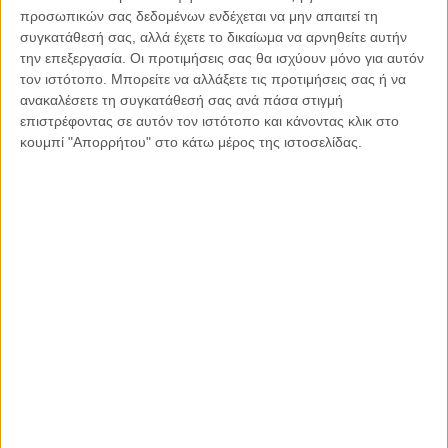
προσωπικών σας δεδομένων ενδέχεται να μην απαιτεί τη
συγκατάθεσή σας, αλλά έχετε το δικαίωμα να αρνηθείτε αυτήν
την επεξεργασία. Οι προτιμήσεις σας θα ισχύουν μόνο για αυτόν
τον ιστότοπο. Μπορείτε να αλλάξετε τις προτιμήσεις σας ή να
ανακαλέσετε τη συγκατάθεσή σας ανά πάσα στιγμή
επιστρέφοντας σε αυτόν τον ιστότοπο και κάνοντας κλικ στο
κουμπί "Απορρήτου" στο κάτω μέρος της ιστοσελίδας.
Θυμάμαι όλες οι εξετάσεις γίνονταν, σε κάτι παράξενα και
πρωτόγνωρα δωμάτια γεμάτα από μηχανήματα…συνέχεια
ήμουν περιτριγυρισμένη από πολλούς γιατρούς..!! Οι πιο
οδυνηρές στιγμές ήταν αυτές της παρακέντησης και του
μυελού…..έχοντας με στην αγκαλιά τους οι γονείς μου μέχρι