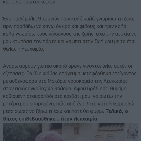
και τι να πρωτοσκεφτώ.
Ένα παιδί μόλις 9 χρονών πριν καλά καλά γνωρίσω τη ζωη,
πριν προλάβω να κανω όνειρα και φίλους και πριν καλά
καλά γνωρίσω τους κίνδυνους της ζωής, είχα την ατυχία να
μου κτυπήσει την πόρτα και να μπει στην ζωή μου με το έτσι
θέλω, η λευχαιμία.
Αναρωτιόμουν για πιο σκοπό άραγε γίνονται όλες αυτές οι
εξετάσεις. Το ίδιο κιόλας απόγευμα μεταφέρθηκα επείγοντος
με ασθενοφόρο στο Μακάριο νοσοκομείο της Λευκωσίας
στον παιδοογκολογικό θάλαμο. Αφού βράδιασε, θυμάμαι
καθισμένη σταυροπόδι στο κρεβάτι μου, να ρωτώ την
μητέρα μου απορημένη, πώς από ένα βήχα καταλήξαμε εδώ
μέσα χωρίς να ξέρω τι έχω και ποτέ θα φύγω.
Τελικά, ο
βήχας επιβεβαιώθηκε… ήταν λευχαιμία.