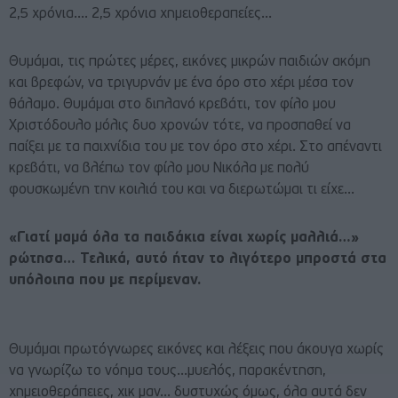
2,5 χρόνια…. 2,5 χρόνια χημειοθεραπείες…
Θυμάμαι, τις πρώτες μέρες, εικόνες μικρών παιδιών ακόμη
και βρεφών, να τριγυρνάν με ένα όρο στο χέρι μέσα τον
θάλαμο. Θυμάμαι στο διπλανό κρεβάτι, τον φίλο μου
Χριστόδουλο μόλις δυο χρονών τότε, να προσπαθεί να
παίξει με τα παιχνίδια του με τον όρο στο χέρι. Στο απέναντι
κρεβάτι, να βλέπω τον φίλο μου Νικόλα με πολύ
φουσκωμένη την κοιλιά του και να διερωτώμαι τι είχε…
«Γιατί μαμά όλα τα παιδάκια είναι χωρίς μαλλιά…»
ρώτησα… Τελικά, αυτό ήταν το λιγότερο μπροστά στα
υπόλοιπα που με περίμεναν.
Θυμάμαι πρωτόγνωρες εικόνες και λέξεις που άκουγα χωρίς
να γνωρίζω το νόημα τους…μυελός, παρακέντηση,
χημειοθεράπειες, χικ μαν… δυστυχώς όμως, όλα αυτά δεν