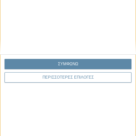
04.08.2026, 11:30
Στην εποχή της κατανόησης της πληροφορίας
Ζούμε σε μια παράδοξη εποχή. Ποτέ άλλοτε στην ιστορία της
ανθρωπότητας δεν είχαμε πρόσβαση σε τόση πληροφορία. Μέσα σε
λίγα..
ΣΥΜΦΩΝΩ
Παρεμβάσεις
ΠΕΡΙΣΣΟΤΕΡΕΣ ΕΠΙΛΟΓΕΣ
Κέλλυ Καμπάκη
Κέλλυ Καμπάκη: Η μαμά της Έμμας
γράφει για την “ισόβια καταδίκη
της”
Γιάννης Πανούσης
Οι μόνοι αθώοι