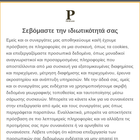
δυνατότητα που δίνεται στη βάση του Ψηφίσματος
Α
377
αφορούσαν στα εξής ζητήματα:
η
10
έκτακτη Σύνοδος: Αφορούσε στις δράσεις του
Σεβόμαστε την ιδιωτικότητά σας
Ισραήλ έναντι της κατεχόμενης Ανατολικής Ιερουσαλήμ
Εμείς και οι συνεργάτες μας αποθηκεύουμε και/ή έχουμε
και των υπολοίπων κατεχομένων παλαιστινιακών
πρόσβαση σε πληροφορίες σε μια συσκευή, όπως τα cookies,
εδαφών. Συγκλήθηκε για πρώτη φορά τον Απρίλιο του
και επεξεργαζόμαστε προσωπικά δεδομένα, όπως μοναδικοί
1997 και ακολουθήθηκε από σειρά συνεδριάσεων του
αναγνωριστικοί και προσαρμοσμένες πληροφορίες που
Συμβουλίου Ασφαλείας και της Γενικής Συνέλευσης. Η
αποστέλλονται από μια συσκευή για εξατομικευμένες διαφημίσεις
τελευταία ημερομηνία σύγκλησης ήταν στις 13 Ιουνίου
και περιεχόμενο, μέτρηση διαφήμισης και περιεχομένου, έρευνα
ακροατηρίου και ανάπτυξη υπηρεσιών.
Με την άδειά σας, εμείς
2018.
και οι συνεργάτες μας ενδέχεται να χρησιμοποιήσουμε ακριβή
δεδομένα γεωγραφικής τοποθεσίας και ταυτοποίησης μέσω
η
9
έκτακτη Σύνοδος: Αφορούσε στην κατάσταση στα
σάρωσης συσκευών. Μπορείτε να κάνετε κλικ για να συναινέσετε
κατεχόμενα αραβικά εδάφη και συγκλήθηκε από το
στην επεξεργασία από εμάς και τους συνεργάτες μας όπως
ης
Συμβούλιο Ασφαλείας μεταξύ της 29
Ιανουαρίου και
περιγράφεται παραπάνω. Εναλλακτικά, μπορείτε να αποκτήσετε
ης
πρόσβαση σε πιο λεπτομερείς πληροφορίες και να αλλάξετε τις
5
Φεβρουαρίου 1982. Υιοθετήθηκαν καταδικαστικά
προτιμήσεις σας πριν συναινέσετε ή να αρνηθείτε να
ψηφίσματα.
συναινέσετε.
Λάβετε υπόψη ότι κάποια επεξεργασία των
η
προσωπικών σας δεδομένων ενδέχεται να μην απαιτεί τη
8
έκτακτη Σύνοδος: Αφορούσε στο ζήτημα της