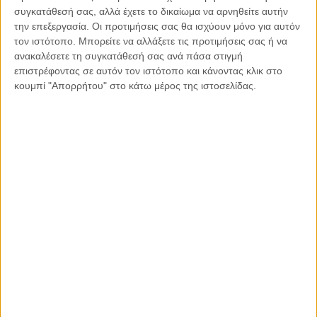
συγκατάθεσή σας, αλλά έχετε το δικαίωμα να αρνηθείτε αυτήν
Ναμίμπια και συγκλήθηκε από την Ζιμπάμπουε μεταξύ
την επεξεργασία. Οι προτιμήσεις σας θα ισχύουν μόνο για αυτόν
ης
ης
της 13
και 14
Σεπτεμβρίου 1981. Υιοθετήθηκαν
τον ιστότοπο. Μπορείτε να αλλάξετε τις προτιμήσεις σας ή να
καταδικαστικά ψηφίσματα.
ανακαλέσετε τη συγκατάθεσή σας ανά πάσα στιγμή
επιστρέφοντας σε αυτόν τον ιστότοπο και κάνοντας κλικ στο
η
7
έκτακτη Σύνοδος: Αφορούσε στο ζήτημα της
κουμπί "Απορρήτου" στο κάτω μέρος της ιστοσελίδας.
Παλαιστίνης και συγκλήθηκε από την Σενεγάλη μεταξύ
ης
της 22ας και 29
Ιουλίου 1980, με τελευταία
η
ημερομηνία σύγκλησης την 24
Σεπτεμβρίου 1982.
Υιοθετήθηκαν καταδικαστικά ψηφίσματα.
η
6
έκτακτη Σύνοδος: Αφορούσε στην κατάσταση στο
Αφγανιστάν και τις επιπτώσεις της στην διεθνή ειρήνη
και ασφάλεια και συγκλήθηκε από το Συμβούλιο
ης
ης
Ασφαλείας μεταξύ της 10
και 14
Ιανουαρίου 1980.
Υιοθετήθηκαν καταδικαστικά ψηφίσματα.
η
5
έκτακτη Σύνοδος: Αφορούσε στην Μέση Ανατολή και
συγκλήθηκε από το Συμβούλιο Ασφαλείας μεταξύ της
ης
ης
17
και 18
Ιουνίου 1967. Υιοθετήθηκαν