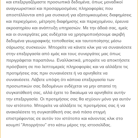
και επεξεργαζόμαστε προσωπικά δεδομένα, όπως μοναδικοί
δια ζώσης επικοινωνία, συζήτηση και πράξεις.
αναγνωριστικοί και προσαρμοσμένες πληροφορίες που
αποστέλλονται από μια συσκευή για εξατομικευμένες διαφημίσεις
και περιεχόμενο, μέτρηση διαφήμισης και περιεχομένου, έρευνα
Τα θετικά και αρνητικά των εξελίξεων στον χώρο στην
ακροατηρίου και ανάπτυξη υπηρεσιών.
Με την άδειά σας, εμείς
περίοδο της πανδημίας δεν είναι κατ’ ανάγκην άσπρο ή
και οι συνεργάτες μας ενδέχεται να χρησιμοποιήσουμε ακριβή
μαύρο αλλά επέχουν της δικής τους σημασίας ανάλογα με
δεδομένα γεωγραφικής τοποθεσίας και ταυτοποίησης μέσω
την περίπτωση που ασκείται η διπλωματία. Καθίσταται,
σάρωσης συσκευών. Μπορείτε να κάνετε κλικ για να συναινέσετε
όμως, αντιληπτό το ότι τα μέσα ενάσκησης της διπλωματίας
στην επεξεργασία από εμάς και τους συνεργάτες μας όπως
περιγράφεται παραπάνω. Εναλλακτικά, μπορείτε να αποκτήσετε
και οι επενέργειά τους είναι διαφορετικά στο παραδοσιακό
πρόσβαση σε πιο λεπτομερείς πληροφορίες και να αλλάξετε τις
πλαίσιο ενάσκησης της σε σύγκριση με το εικονικό –
προτιμήσεις σας πριν συναινέσετε ή να αρνηθείτε να
υβριδικό πλαίσιο που επικράτησε την περίοδο της
συναινέσετε.
Λάβετε υπόψη ότι κάποια επεξεργασία των
πανδημίας.
προσωπικών σας δεδομένων ενδέχεται να μην απαιτεί τη
συγκατάθεσή σας, αλλά έχετε το δικαίωμα να αρνηθείτε αυτήν
την επεξεργασία. Οι προτιμήσεις σας θα ισχύουν μόνο για αυτόν
Όταν, για παράδειγμα, η Σύνοδος της Γενικής Συνέλευσης
τον ιστότοπο. Μπορείτε να αλλάξετε τις προτιμήσεις σας ή να
του Οργανισμού Ηνωμένων Εθνών πραγματοποιείτο τον
ανακαλέσετε τη συγκατάθεσή σας ανά πάσα στιγμή
Σεπτέμβριο του 2020 χωρίς την φυσική παρουσία των
επιστρέφοντας σε αυτόν τον ιστότοπο και κάνοντας κλικ στο
αρχηγών κρατών μέσω τηλεδιασκέψεων ή και
κουμπί "Απορρήτου" στο κάτω μέρος της ιστοσελίδας.
βιντεογραφημένων μηνυμάτων, η απουσία της διά ζώσης
επαφής των αρχηγών κρατών μεταξύ τους, οι παράλληλες