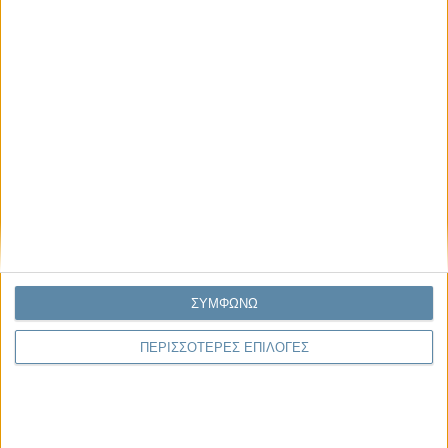
ανθρωπότητας δεν είχαμε πρόσβαση σε τόση πληροφορία. Μέσα σε
λίγα..
Παρεμβάσεις
Κέλλυ Καμπάκη
Κέλλυ Καμπάκη: Η μαμά της Έμμας
γράφει για την “ισόβια καταδίκη
της”
Γιάννης Πανούσης
ΣΥΜΦΩΝΩ
Οι μόνοι αθώοι
ΠΕΡΙΣΣΟΤΕΡΕΣ ΕΠΙΛΟΓΕΣ