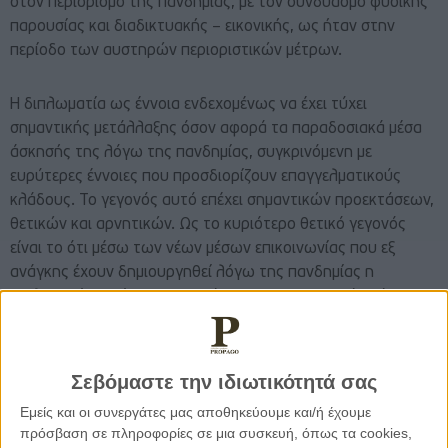
στον περιορισμό της πανδημίας, με τον συνδυασμό φυσικής
παρουσίας και διαδικτυακής – εικονικής, ως ήταν στην
περίοδο των αυστηρών περιοριστικών μέτρων.
Η διπλωματία ως έννοια ενδεχομένως να έχει τύχει
σημαντικής μετάλλαξης όσον αφορά τα παραδοσιακά μέσα
άσκησής της λόγω της πανδημίας, συγκρινόμενη με
ευρύτερες έννοιες που προσδιορίζουν επαγγελματικούς
κλάδους. Το γεγονός αυτό επέχει σημαντικών προεκτάσεων,
θετικών και αρνητικών. Ως το κυριότερο θετικό γεγονός
είναι το ότι μέσω των νέων μέσων επικοινωνίας που εξ
ανάγκης έχουν δημιουργηθεί λόγω της πανδημίας η
διπλωματία καθίσταται αμεσότερη σε πραγματικό χρόνο.
Ως το κυριότερο αρνητικό γεγονός είναι το ότι η απουσία
δια ζώσης επαφής – ως ήταν το θέσμιο προ της πανδημίας –
Σεβόμαστε την ιδιωτικότητά σας
ενδεχομένως να μην συνάδει με την ίδια την ουσία της
Εμείς και οι συνεργάτες μας αποθηκεύουμε και/ή έχουμε
διπλωματίας ως υπήρχε παραδοσιακά με την προσωπική
πρόσβαση σε πληροφορίες σε μια συσκευή, όπως τα cookies,
ζωντανή επαφή των διπλωματών που οριοθετείται από την