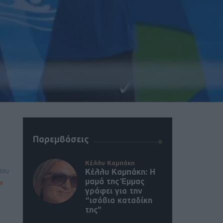
Παρεμβάσεις
Κέλλυ Καμπάκη
λου
Κέλλυ Καμπάκη: Η
μαμά της Έμμας
γράφει για την
“ισόβια καταδίκη
της”