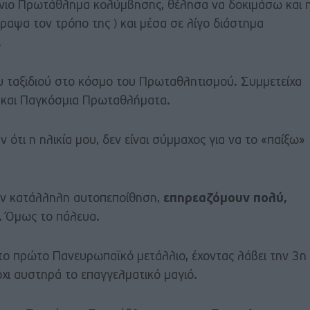
ήνιο Πρωτάθλημα κολύμβησης, θέλησα να δοκιμάσω και 
γραψα τον τρόπο της ) και μέσα σε λίγο διάστημα
.
υ ταξιδιού στο κόσμο του Πρωταθλητισμού. Συμμετείχα
 και Παγκόσμια Πρωταθλήματα.
ότι η ηλικία μου, δεν είναι σύμμαχος για να το «παίξω»
την κατάλληλη αυτοπεποίθηση,
επηρεαζόμουν πολύ,
.
Όμως το πάλευα.
ο πρώτο Πανευρωπαϊκό μετάλλιο, έχοντας λάβει την 3η
όχι αυστηρά το επαγγελματικό μαγιό.