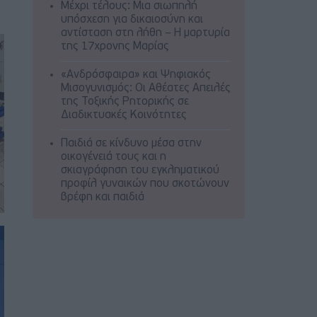
Μέχρι τέλους: Μια σιωπηλή
υπόσχεση για δικαιοσύνη και
αντίσταση στη λήθη – Η μαρτυρία
της 17χρονης Μαρίας
«Ανδρόσφαιρα» και Ψηφιακός
Μισογυνισμός: Οι Αθέατες Απειλές
της Τοξικής Ρητορικής σε
Διαδικτυακές Κοινότητες
Παιδιά σε κίνδυνο μέσα στην
οικογένειά τους και η
σκιαγράφηση του εγκληματικού
προφίλ γυναικών που σκοτώνουν
βρέφη και παιδιά