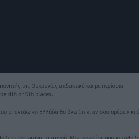
πονητής της Ουκρανίας επιδεικτικά και με περίσσια
 be 4th or 5th place».
του απαντάω «η Ελλάδα θα βγει 1η κι αν σου αρέσει» κι ό
άλαβε αυτός εκείνη τη στιγμή. Μου αρκούσε που κατάλαβ