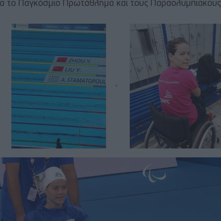
για το Παγκόσμιο Πρωτάθλημα και τους Παραολυμπιακους