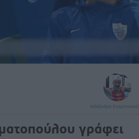
Αλεξάνδρα Σταματοπού
αματοπούλου γράφει