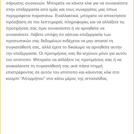
σάρωσης συσκευών. Μπορείτε να κάνετε κλικ για να συναινέσετε
ρωσικών στρατευμάτων. Οι μάχες σήμερα είναι μάχες
στην επεξεργασία από εμάς και τους συνεργάτες μας όπως
χαρακωμάτων και πυροβολικού και εκτιμάται ότι θα
περιγράφεται παραπάνω. Εναλλακτικά, μπορείτε να αποκτήσετε
συνεχιστούν με αυτόν τον ρυθμό, επιτείνοντας τον πόλεμο
πρόσβαση σε πιο λεπτομερείς πληροφορίες και να αλλάξετε τις
σε βάθος χρόνου, χωρίς άμεσες προοπτικές τερματισμού του
προτιμήσεις σας πριν συναινέσετε ή να αρνηθείτε να
ή επίλυσής του μέσω διπλωματικών οδών. Στην παρούσα
συναινέσετε.
Λάβετε υπόψη ότι κάποια επεξεργασία των
προσωπικών σας δεδομένων ενδέχεται να μην απαιτεί τη
φάση γίνεται διαχείριση της εξαγωγής σιτηρών, για
συγκατάθεσή σας, αλλά έχετε το δικαίωμα να αρνηθείτε αυτήν
παράδειγμα, από την Ουκρανία από λιμάνια στη Μαύρη
την επεξεργασία. Οι προτιμήσεις σας θα ισχύουν μόνο για αυτόν
Θάλασσα που δεν τελούν υπό τον έλεγχο της Ρωσίας, την
τον ιστότοπο. Μπορείτε να αλλάξετε τις προτιμήσεις σας ή να
ίδια στιγμή που σημειώνονται συνεχώς απώλειες ζωών στο
ανακαλέσετε τη συγκατάθεσή σας ανά πάσα στιγμή
πεδίο της μάχης.
επιστρέφοντας σε αυτόν τον ιστότοπο και κάνοντας κλικ στο
κουμπί "Απορρήτου" στο κάτω μέρος της ιστοσελίδας.
Το επόμενο χρονικό διάστημα θα είναι κρίσιμο, λαμβάνοντας
υπόψιν και την έλευση της φθινοπωρινής / χειμερινής
περιόδου που χαρακτηρίζεται από βροχοπτώσεις, βαρύ
χειμώνα και δημιουργία ελώδων καταστάσεων τόσο φυσικά
όσο και σε γεωπολιτικό επίπεδο. Η αποτελμάτωση αυτή
ενδεχομένως να αποδειχθεί κρίσιμη όσον αφορά στην
έκβαση του πολέμου, με τις αντιμαχόμενες πλευρές να