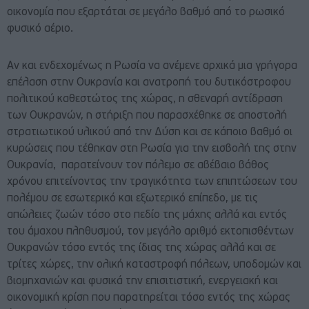
οικονομία που εξαρτάται σε μεγάλο βαθμό από το ρωσικό
φυσικό αέριο.
Αν και ενδεχομένως η Ρωσία να ανέμενε αρχικά μια γρήγορα
επέλαση στην Ουκρανία και ανατροπή του δυτικόστροφου
πολιτικού καθεστώτος της χώρας, η σθεναρή αντίδραση
των Ουκρανών, η στήριξη που παρασχέθηκε σε αποστολή
στρατιωτικού υλικού από την Δύση και σε κάποιο βαθμό οι
κυρώσεις που τέθηκαν στη Ρωσία για την εισβολή της στην
Ουκρανία, παρατείνουν τον πόλεμο σε αβέβαιο βάθος
χρόνου επιτείνοντας την τραγικότητα των επιπτώσεων του
πολέμου σε εσωτερικό και εξωτερικό επίπεδο, με τις
απώλειες ζωών τόσο στο πεδίο της μάχης αλλά και εντός
του άμαχου πληθυσμού, τον μεγάλο αριθμό εκτοπισθέντων
Ουκρανών τόσο εντός της ίδιας της χώρας αλλά και σε
τρίτες χώρες, την ολική καταστροφή πόλεων, υποδομών και
βιομηχανιών και φυσικά την επισιτιστική, ενεργειακή και
οικονομική κρίση που παρατηρείται τόσο εντός της χώρας