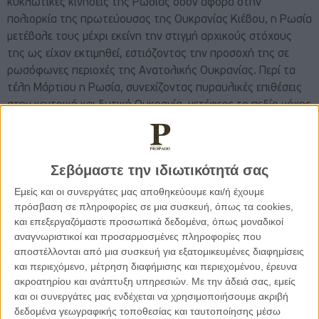
κυκλωτικές κινήσεις της Ρωσίας όσον αφορά στην
πολιορκία της πρωτεύουσας της Ουκρανίας Κιέβου, η Ρωσία
μετέβαλε τους μέχρι εκείνη την στιγμή αρχικούς στόχους
της ως είχαν εκτιμηθεί, εστιάζοντας την προσοχή της σε
ρωσόφωνες περιοχές της Ανατολικής Ουκρανίας. Περί τα
τέλη Μάρτιου η Ρωσία, συνεχίζοντας πυραυλικές επιθέσεις
στην κεντρική και δυτική Ουκρανία, μετέφερε το πεδίο μάχης
στις περιοχές του Λουχάνσκ και του Ντόνετσκ, την ίδια
στιγμή που προέλασε προς τις νότιες ακτές της Ουκρανίας,
καταλαμβάνοντας την Μαριούπολη, την Μελιτόπολη και την
Σεβόμαστε την ιδιωτικότητά σας
Χερσώνα με τις σφοδρότατες μάχες που αποτυπώθηκαν
στους τηλεοπτικούς μας δέκτες και στα διεθνή πρακτορεία
Εμείς και οι συνεργάτες μας αποθηκεύουμε και/ή έχουμε
πρόσβαση σε πληροφορίες σε μια συσκευή, όπως τα cookies,
ειδήσεων και τα μέσα κοινωνικής δικτύωσης.
και επεξεργαζόμαστε προσωπικά δεδομένα, όπως μοναδικοί
αναγνωριστικοί και προσαρμοσμένες πληροφορίες που
Έξι μήνες μετά ο έλεγχος που ασκεί η Ρωσία στις νότιες
αποστέλλονται από μια συσκευή για εξατομικευμένες διαφημίσεις
ακτές της Ουκρανίας και σε μέρος της ανατολικής
και περιεχόμενο, μέτρηση διαφήμισης και περιεχομένου, έρευνα
Ουκρανίας αμφισβητείται, την ίδια στιγμή που υπάρχουν
ακροατηρίου και ανάπτυξη υπηρεσιών.
Με την άδειά σας, εμείς
και οι συνεργάτες μας ενδέχεται να χρησιμοποιήσουμε ακριβή
σημαντικές αντεπιθέσεις από πλευράς του ουκρανικού
δεδομένα γεωγραφικής τοποθεσίας και ταυτοποίησης μέσω
στρατού σε περιοχές που βρίσκονται υπό τον έλεγχο των