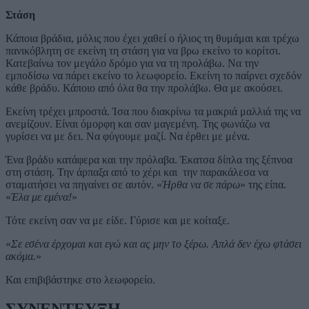
Στάση
Κάποια βράδια, μόλις που έχει χαθεί ο ήλιος τη θυμάμαι και τρέχω
πανικόβλητη σε εκείνη τη στάση για να βρω εκείνο το κορίτσι.
Κατεβαίνω τον μεγάλο δρόμο για να τη προλάβω. Να την
εμποδίσω να πάρει εκείνο το λεωφορείο. Εκείνη το παίρνει σχεδόν
κάθε βράδυ. Κάποιο από όλα θα την προλάβω. Θα με ακούσει.
Εκείνη τρέχει μπροστά. Ίσα που διακρίνω τα μακριά μαλλιά της να
ανεμίζουν. Είναι όμορφη και σαν μαγεμένη. Της φωνάζω να
γυρίσει να με δει. Να φύγουμε μαζί. Να έρθει με μένα.
Ένα βράδυ κατάφερα και την πρόλαβα. Έκατσα δίπλα της ξέπνοα
στη στάση. Την άρπαξα από το χέρι και την παρακάλεσα να
σταματήσει να πηγαίνει σε αυτόν. «
Ήρθα να σε πάρω
» της είπα.
«
Έλα με εμένα!
»
Τότε εκείνη σαν να με είδε. Γύρισε και με κοίταξε.
«
Σε εσένα έρχομαι και εγώ και ας μην το ξέρω. Απλά δεν έχω φτάσει
ακόμα.
»
Και επιβιβάστηκε στο λεωφορείο.