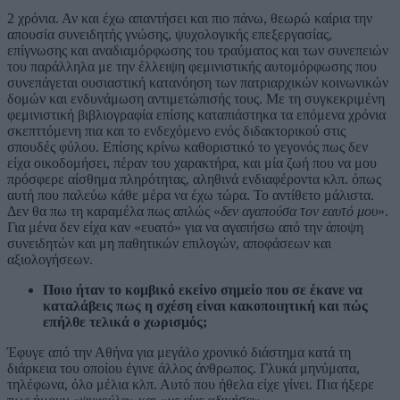
2 χρόνια. Αν και έχω απαντήσει και πιο πάνω, θεωρώ καίρια την
απουσία συνειδητής γνώσης, ψυχολογικής επεξεργασίας,
επίγνωσης και αναδιαμόρφωσης του τραύματος και των συνεπειών
του παράλληλα με την έλλειψη φεμινιστικής αυτομόρφωσης που
συνεπάγεται ουσιαστική κατανόηση των πατριαρχικών κοινωνικών
δομών και ενδυνάμωση αντιμετώπισής τους. Με τη συγκεκριμένη
φεμινιστική βιβλιογραφία επίσης καταπιάστηκα τα επόμενα χρόνια
σκεπττόμενη πια και το ενδεχόμενο ενός διδακτορικού στις
σπουδές φύλου. Επίσης κρίνω καθοριστικό το γεγονός πως δεν
είχα οικοδομήσει, πέραν του χαρακτήρα, και μία ζωή που να μου
πρόσφερε αίσθημα πληρότητας, αληθινά ενδιαφέροντα κλπ. όπως
αυτή που παλεύω κάθε μέρα να έχω τώρα. Το αντίθετο μάλιστα.
Δεν θα πω τη καραμέλα πως απλώς «
δεν αγαπούσα τον εαυτό μου
».
Για μένα δεν είχα καν «ευατό» για να αγαπήσω από την άποψη
συνειδητών και μη παθητικών επιλογών, αποφάσεων και
αξιολογήσεων.
Ποιο ήταν το κομβικό εκείνο σημείο που σε έκανε να
καταλάβεις πως η σχέση είναι κακοποιητική και πώς
επήλθε τελικά ο χωρισμός;
Έφυγε από την Αθήνα για μεγάλο χρονικό διάστημα κατά τη
διάρκεια του οποίου έγινε άλλος άνθρωπος. Γλυκά μηνύματα,
τηλέφωνα, όλο μέλια κλπ. Αυτό που ήθελα είχε γίνει. Πια ήξερε