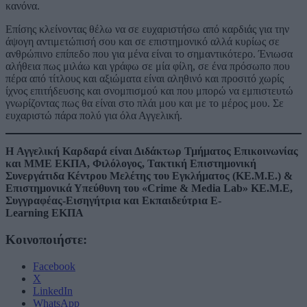
κανόνα.
Επίσης κλείνοντας θέλω να σε ευχαριστήσω από καρδιάς για την
άψογη αντιμετώπισή σου και σε επιστημονικό αλλά κυρίως σε
ανθρώπινο επίπεδο που για μένα είναι το σημαντικότερο. Ένιωσα
αλήθεια πως μιλάω και γράφω σε μία φίλη, σε ένα πρόσωπο που
πέρα από τίτλους και αξιώματα είναι αληθινό και προσιτό χωρίς
ίχνος επιτήδευσης και σνομπισμού και που μπορώ να εμπιστευτώ
γνωρίζοντας πως θα είναι στο πλάι μου και με το μέρος μου. Σε
ευχαριστώ πάρα πολύ για όλα Αγγελική.
Η Αγγελική Καρδαρά είναι Διδάκτωρ Τμήματος Επικοινωνίας
και ΜΜΕ ΕΚΠΑ, Φιλόλογος, Τακτική Επιστημονική
Συνεργάτιδα Κέντρου Μελέτης του Εγκλήματος (ΚΕ.Μ.Ε.) &
Επιστημονικά Υπεύθυνη του «Crime & Media Lab» ΚΕ.Μ.Ε,
Συγγραφέας-Εισηγήτρια και Εκπαιδεύτρια E-
Learning ΕΚΠΑ
Κοινοποιήστε:
Facebook
X
LinkedIn
WhatsApp