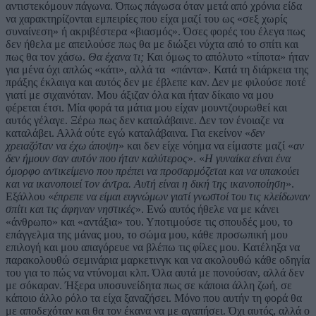
αντιστεκόμουν πάγωνα. Όπως πάγωσα όταν μετά από χρόνια είδα
να χαρακτηρίζονται εμπειρίες που είχα μαζί του ως «σεξ χωρίς
συναίνεση» ή ακριβέστερα «βιασμός». Όσες φορές του έλεγα πως
δεν ήθελα με απειλούσε πως θα με διώξει νύχτα από το σπίτι και
πως θα τον χάσω.
Θα έχανα τι;
Και όμως το απόλυτο «τίποτα» ήταν
για μένα όχι απλώς «κάτι», αλλά τα «πάντα». Κατά τη διάρκεια της
πράξης έκλαιγα και αυτός δεν με έβλεπε καν. Δεν με φιλούσε ποτέ
γιατί με σιχαινόταν. Μου άξιζαν όλα και ήταν δίκαιο να μου
φέρεται έτσι. Μία φορά τα μάτια μου είχαν μουντζουρωθεί και
αυτός γέλαγε. Ξέρω πως δεν καταλάβαινε. Δεν τον ένοιαζε να
καταλάβει. Αλλά ούτε εγώ καταλάβαινα. Για εκείνον «
δεν
χρειαζόταν να έχω άποψη
» και δεν είχε νόημα να είμαστε μαζί «
αν
δεν ήμουν σαν αυτόν που ήταν καλύτερος
». «
Η γυναίκα είναι ένα
όμορφο αντικείμενο που πρέπει να προσαρμόζεται και να υπακούει
και να ικανοποιεί τον άντρα. Αυτή είναι η δική της ικανοποίηση
».
Εξάλλου «
έπρεπε να είμαι ευγνώμων γιατί γνωστοί του τις κλείδωναν
σπίτι και τις άφηναν νηστικές
». Ενώ αυτός ήθελε να με κάνει
«άνθρωπο» και «αντάξια» του. Υποτιμούσε τις σπουδές μου, το
επάγγελμα της μάνας μου, το σώμα μου, κάθε προσωπική μου
επιλογή και μου απαγόρευε να βλέπω τις φίλες μου. Κατέληξα να
παρακολουθώ σεμινάρια μαρκετινγκ και να ακολουθώ κάθε οδηγία
του για το πώς να ντύνομαι κλπ. Όλα αυτά με πονούσαν, αλλά δεν
με σόκαραν. Ήξερα υποσυνείδητα πως σε κάποια άλλη ζωή, σε
κάποιο άλλο ρόλο τα είχα ξαναζήσει. Μόνο που αυτήν τη φορά θα
με αποδεχόταν και θα τον έκανα να με αγαπήσει. Όχι αυτός, αλλά ο