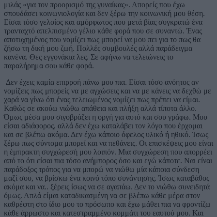
μιλάς «για τον προορισμό της γυναίκας». Απορείς που έχω
σπουδάσει κοινωνιολογία και δεν ξέρω την κοινωνική μου θέση.
Είσαι τόσο γελοίος και αμόρφωτος που μετά βίας συγκρατώ ένα
τρανταχτό απελπισμένο γέλιο κάθε φορά που σε συναντώ. Ένας
αποτυχημένος που νομίζει πως μπορεί να μου πει για το πως θα
ζήσω τη δική μου ζωή. Πολλές συμβουλές αλλά παράδειγμα
κανένα. Θες εγγονάκια λες. Σε αφήνω να τελειώνεις το
παραλήρημα σου κάθε φορά.
Δεν έχεις καμία επιρροή πάνω μου πια. Είσαι τόσο ανόητος αν
νομίζεις πως μπορείς να με αγχώσεις και να με κάνεις να δεχθώ με
χαρά να γίνω ότι ένας τελειωμένος νομίζει πως πρέπει να είμαι.
Καθώς σε ακούω νιώθω απάθεια και πλήξη αλλά τίποτα άλλο.
Όμως μέσα μου σιγοβράζει η οργή για αυτό και σου γράφω. Μου
είσαι αδιάφορος, αλλά δεν έχω καταλάβει τον λόγο που έρχομαι
και σε βλέπω ακόμα. Δεν έχω κάποιο όφελος υλικό ή ηθικό. Ίσως
ξέρω πως σύντομα μπορεί και να πεθάνεις. Οι επισκέψεις μου είναι
η έμπρακτη συγχώρεσή μου λοιπόν. Μια συγχώρεση που απορρέει
από το ότι είσαι πια τόσο ανήμπορος όσο και εγώ κάποτε. Ναι είναι
παράδοξος τρόπος για να μπορώ να νιώθω μία κάποια σύνδεση
μαζί σου, να βρίσκω ένα κοινό τόπο συνάντησης. Ίσως καταβάθος
ακόμα και να.. ξέρεις ίσως να σε αγαπάω. Δεν το νιώθω συνειδητά
όμως. Απλά είμαι καταδικασμένη να σε βλέπω κάθε μέρα στον
καθρέφτη στο ίδιο μου το πρόσωπο και έχω μάθει πια να φροντίζω
κάθε άρρωστο και κατεστραμμένο κομμάτι του εαυτού μου. Και