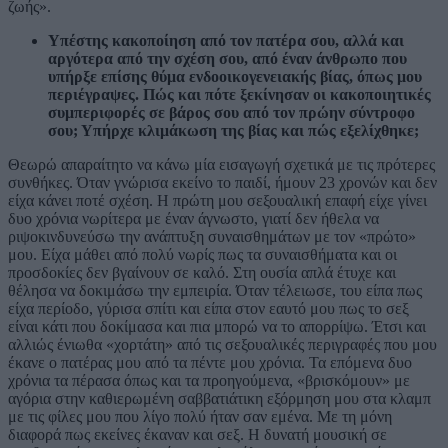
ζωής».
Υπέστης κακοποίηση από τον πατέρα σου, αλλά και
αργότερα από την σχέση σου, από έναν άνθρωπο που
υπήρξε επίσης θύμα ενδοοικογενειακής βίας, όπως μου
περιέγραψες. Πώς και πότε ξεκίνησαν οι κακοποιητικές
συμπεριφορές σε βάρος σου από τον πρώην σύντροφο
σου; Υπήρχε κλιμάκωση της βίας και πώς εξελίχθηκε;
Θεωρώ απαραίτητο να κάνω μία εισαγωγή σχετικά με τις πρότερες
συνθήκες. Όταν γνώρισα εκείνο το παιδί, ήμουν 23 χρονών και δεν
είχα κάνει ποτέ σχέση. Η πρώτη μου σεξουαλική επαφή είχε γίνει
δυο χρόνια νωρίτερα με έναν άγνωστο, γιατί δεν ήθελα να
ριψοκινδυνεύσω την ανάπτυξη συναισθημάτων με τον «πρώτο»
μου. Είχα μάθει από πολύ νωρίς πως τα συναισθήματα και οι
προσδοκίες δεν βγαίνουν σε καλό. Στη ουσία απλά έτυχε και
θέλησα να δοκιμάσω την εμπειρία. Όταν τέλειωσε, του είπα πως
είχα περίοδο, γύρισα σπίτι και είπα στον εαυτό μου πως το σεξ
είναι κάτι που δοκίμασα και πια μπορώ να το απορρίψω. Έτσι και
αλλιώς ένιωθα «χορτάτη» από τις σεξουαλικές περιγραφές που μου
έκανε ο πατέρας μου από τα πέντε μου χρόνια. Τα επόμενα δυο
χρόνια τα πέρασα όπως και τα προηγούμενα, «βρισκόμουν» με
αγόρια στην καθιερωμένη σαββατιάτικη εξόρμηση μου στα κλαμπ
με τις φίλες μου που λίγο πολύ ήταν σαν εμένα. Με τη μόνη
διαφορά πως εκείνες έκαναν και σεξ. Η δυνατή μουσική σε