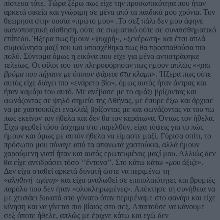
πίστευα τότε. Τώρα ξέρω πως είχε την προσωπικότητα που ήταν
αρκετά οικεία και γνώριμη σε μένα από τα παιδικά μου χρόνια. Τον
θεώρησα στην ουσία «πρώτο μου» .Το σεξ πάλι δεν μου άφηνε
ικανοποιητική αίσθηση, ούτε σε σωματικό ούτε σε συναισθηματικό
επίπεδο. Ήξερα πως ήμουν «ψυχρή», «ξενέρωτη» και έτσι απλά
συμφώνησα μαζί του και υποσχέθηκα πως θα προσπαθούσα πιο
πολύ. Σύντομα όμως η εικόνα που είχε για μένα αντιστράφηκε
τελείως. Οι φίλοι του τον πληροφόρησαν πως ήμουν απλώς ««
μία
βρόμα που πήγαινε με όποιον ψάρευε στα κλαμπ
». Ήξερα πως ούτε
αυτός είχε διάγει πιο «ενάρετο βίο», όμως αυτός ήταν άντρας και
ήταν καμάρι του αυτό. Με ανέβασε με το αμάξι βρίζοντας και
φωνάζοντας σε ψηλό σημείο της Αθήνας, με έσυρε έξω και άρχισε
να με χαστουκίζει εναλλάξ βρίζοντας με και φωνάζοντας να του πω
πως εκείνον τον ήθελα και δεν θα τον κεράτωνα. Όντως τον ήθελα.
Είχα φερθεί τόσο άσχημα στο παρελθόν, είχα τύψεις για το πώς
ήμουν και όμως με αυτόν ήθελα να είμαστε μαζί. Γύρισα σπίτι, το
πρόσωπο μου πόναγε από τα απανωτά χαστούκια, αλλά ήμουν
χαρούμενη γιατί ήταν και αυτός ερωτευμένος μαζί μου. Αλλιώς δεν
θα είχε αντιδράσει τόσο ‘’έντονα’’. Στο κάτω κάτω «
μου άξιζε
».
Δεν είχα σταθεί αρκετά δυνατή ώστε να περιμένω τη
«
αληθινή αγάπη
» και είχα αναλωθεί σε επιπολαιότητες και βρομιές
παρόλο που δεν ήταν «ολοκληρωμένες». Απέκτησε τη συνήθεια να
με χτυπάει δυνατά στο γόνατο όταν περιμέναμε στο φανάρι και είχε
κίνηση και να γίνεται πιο βίαιος στο σεξ. Απαιτούσε να κάνουμε
σεξ όποτε ήθελε, απλώς με έριχνε κάτω και εγώ δεν