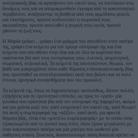
συντροφικής βίας να αγαπήσουν τον εαυτό τους, να πιστέψουν στις
δυνάμεις τους και να απομακρυνθούν έγκαιρα από το κακοποιητικό
περιβάλλον, αναζητώντας τη βοήθεια από τους αρμόδιους φορείς
και επιστήμονες, προτού κινδυνεύσει η σωματική τους
ακεραιότητα, προτού απειληθεί η ψυχική τους υγεία, προτού
χάσουν τη ζωή τους.
Η Μαρία γράφει…γράφει ένα γράμμα που απευθύνει στον πατέρα
της, γράφει ένα κείμενο για τον πρώην σύντροφό της και ένα
κείμενο που απευθύνει στην ίδια και σε όλα τα κορίτσια που
υφίστανται βία από τους συντρόφους τους -λεκτική, ψυχολογική,
σωματική, σεξουαλική. Τα κείμενά της αποτυπώνουν, θεωρώ, τον
βαθύ και μακροχρόνιο πόνο κάθε θύματος ενδοοικογενειακής βίας
που προσπαθεί να συνειδητοποιήσει αυτό που βιώνει και τα πολύ
έντονα, αρνητικά συναισθήματα που του προκαλεί.
Τα κείμενά της, όπως τα δημοσιεύουμε ακολούθως, δίνουν πολλές
εξηγήσεις και σε ερευνητικό επίπεδο, ως προς το «γιατί» μία
γυναίκα που υφίσταται βία από τον σύντροφό της παραμένει, ακόμα
και για χρόνια μαζί του: γιατί ενοχοποιεί τον εαυτό της, γιατί θεωρεί
ότι αυτή η συμπεριφορά της «αξίζει», γιατί αυτό, για αρκετά
θύματα βίας, είναι ένα «μοντέλο συμπεριφοράς» με το οποίο είναι
εξοικειωμένα από το γονικό τους σπίτι, όπου έχουν μεγαλώσει με
έναν κακοποιητικό πατέρα και μία μητέρα που υιοθετεί μία
παθητική στάση. Συνεπώς, διαπιστώνουμε πόση δουλειά πρέπει να