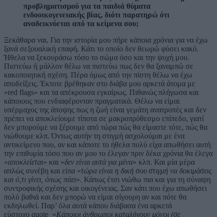
προβληματισμού για τα παιδιά θύματα
ενδοοικογενειακής βίας, διότι παρατηρώ ότι
αναδεικνύεται από τα κείμενα σου;
Ξεκάθαρα ναι. Για την ιστορία μου πήρε κάποια χρόνια για να έχω
ξανά σεξουαλική επαφή. Κάτι το οποίο δεν θεωρώ φύσει κακό.
Ήθελα να ξεκουράσω τόσο το σώμα όσο και την ψυχή μου.
Πιστεύω ή μάλλον θέλω να πιστεύω πως δεν θα ξαναμπώ σε
κακοποιητική σχέση. Πέρα όμως από την πίστη θέλω να έχω
αποδείξεις. Έκτοτε βρέθηκαν στο διάβα μου αρκετά άτομα με
«red flags» και τα απέκρουσα εγκαίρως. Πιθανώς πλήγωσα και
κάποιους που ενδιαφέρονταν πραγματικά. Θέλω να είμαι
υπέρμαχος της άποψης πως η ζωή είναι γεμάτη ανατροπές και δεν
πρέπει να αποκλείουμε τίποτα σε μακροπρόθεσμο επίπεδο, γιατί
δεν μπορούμε να ξέρουμε από τώρα πώς θα είμαστε τότε, πώς θα
νιώθουμε κλπ. Όντως αυτήν τη στιγμή ασχολούμαι με ένα
αντικείμενο που, αν και κάποτε το ήθελα πολύ είχα απωθήσει αυτή
την επιθυμία τόσο που αν μου το έλεγαν πριν δέκα χρόνια θα έλεγα
«
αποκλείετα
ι» και «
δεν είναι αυτά για μένα
» κλπ. Και μία μέρα
απλώς συνέβη και είπα «
τώρα είναι η δική σου στιγμή να δοκιμάσεις
και ό,τι γίνει, όπως πάει
». Κάπως έτσι νιώθω πια και για τη σύναψη
συντροφικής σχέσης και οικογένειας. Σαν κάτι που έχω απωθήσει
πολύ βαθιά και δεν μπορώ να είμαι σίγουρη αν και πότε θα
εκδηλωθεί. Παρ’ όλα αυτά κάπου διάβασα ένα αρκετά
εύστοχο quote «
Κάποιοι άνθρωποι καταλήγουν μόνοι (σε