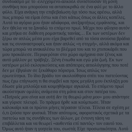
συνδυασμό με το -ελεγχόμενο-αλκοόλ συνιστούσαν τη μόνη
συνθήκη που μπορούσα να ανταποκριθώ σε ένα φιλί με το άλλο
φύλο. Είχα ανάγκη την επιβεβαίωση όχι τόσο πως αρέσω, αλλά
πως μπορώ να είμαι έστω και έτσι κάπως όπως οι άλλες κοπέλες.
Αυτά τα αγόρια μου ήταν αδιάφορα, ανεξαρτήτως εμφάνισης, και
δεν ήθελα να τα ξαναδώ το επόμενο πρωί. Μέχρι που φίλησα αυτόν
και μπήκα σε διάθεση ρομαντικής ταινίας… Εκ των υστέρων δεν
ξέρω αν απλώς μέσα μου είχα βαρεθεί από τα τόσα ανούσια βράδια
και τις συναναστροφές και ήταν απλώς «η στιγμή», αλλά ακόμα και
τώρα μπορώ να ανακαλέσω το βλέμμα του και το χτυποκάρδι που
μου προκάλεσε. Περιφερόταν στο χώρο αμήχανα σαν ξένος και
αυτό μάλλον με τράβηξε. Ξένη ένιωθα και εγώ μία ζωή. Εκ των
υστέρων μελό εκλογικεύσεις και απόπειρες αιτιολόγησης που ποτέ
δεν με έβγαλαν σε ξεκάθαρο πόρισμα. Ίσως απλώς τον
ερωτεύτηκα. Το ίδιο βράδυ τον ακολούθησα σπίτι του πιστεύοντας
πως έχω επίγνωση τι θα συμβεί και προς μεγάλη μου έκπληξη μου
έδωσε μία μπλούζα και κοιμηθήκαμε αγκαλιά. Το επόμενο πρωί
ακούστηκαν ομιλίες ανάμεσα στη μάνα και στον πατέρα του.
«
Πατριός μου είναι και αυτή δεν τη θεωρώ μάνα μου
» μου απάντησε
και γύρισε πλευρό. Το πράγμα ήρθε και κούμπωσε. Ήταν
καλοκαίρι και οι πρώτοι μήνες πέρασαν τέλεια. Τέλεια σε σχέση με
ό,τι ζούσα πριν φυσικά. Ήταν απότομος, αφοριστικός σχετικά με τα
πιστεύω και τις συνήθειες των άλλων, με έντονη τάση να
επιβάλλεται και να θεωρεί «αυθεντία επί παντός» τον εαυτό του.
Όμως αυτό ήταν η γοητεία του, σωστά; Eίχε προσωπικότητα. Αυτό