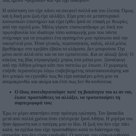
πως ήμουν «
ψυχούλα
» και «
με είχε αδικήσει
».
Η απόσταση τον είχε κάνει να σκεφτεί πολλά και του έλειπα. Όμως
και η δική μου ζωή είχε αλλάξει. Είχα μπει σε μεταπτυχιακό
κοινωνικών επιστημών και είχα έρθει ξανά σε επαφή με θεωρίες
από την σχολή μου. Μόλις γύρισε επισκεφτήκαμε με δική του
πρωτοβουλία τον ιδιαίτερο τόπο καταγωγής μου που πάντα
σνόμπαρε για να γνωρίσει ένα αγαπημένο μου πρόσωπο από την
οικογένειά μου. Ήταν γλυκός, περιποιητικός, καλός, αλλά μόλις
βρεθήκαμε στο κρεβάτι έβαλα τα κλάματα. Δεν μπορούσα. Όχι
μόνο αυτό αλλά ούτε και να τον εμπιστευτώ.
Και αν άλλαζε ξανά;
Ο
κύκλος της βίας στριφογύριζε μπρος στα μάτια μου. Ξαναέφυγε
από την Αθήνα μόνιμα κάτι που πιστεύω με έσωσε. Ο χωρισμός
επήλθε περισσότερο λόγω επιβεβλημένης αποστασιοποίησης και
δεν μπορώ να εγγυηθώ πως θα είχα καταφέρει μόνη μου να
απομακρυνθώ και ακόμα και έτσι πως δεν θα κινδύνευα.
Ο ίδιος συνειδητοποίησε ποτέ τη βιαιότητα του κι αν ναι,
έκανε προσπάθειες να αλλάξει, να τροποποιήσει τη
συμπεριφορά του;
Έχω εν μέρει απαντήσει στην πρότερη ερώτηση. Τον ξαναείδα
μετά από πολλά χρόνια όταν επέστρεψε ξανά Αθήνα. Η μητέρα του
ήταν άρρωστη και ο πατέρας μου το ίδιο. Η ζωή του δεν είχε πάει
καλά, τα σχέδια που είχε προσπαθήσει κατά το διάστημα της
απουσίας του δεν είχαν ευοδωθεί. Ο πατέρας του εξακολουθούσε