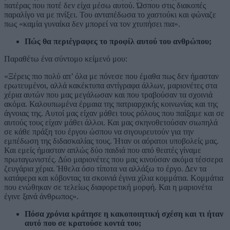
πατέρας που ποτέ δεν είχα μέσω αυτού. Ώσπου στις διακοπές
παραλίγο να με πνίξει. Του ανταπέδωσα το χαστούκι και φώναζε
πως «καμία γυναίκα δεν μπορεί να τον χτυπήσει πια».
Πώς θα περιέγραφες το προφίλ αυτού του ανθρώπου;
Παραθέτω ένα σύντομο κείμενό μου:
«Ξέρεις πιο πολύ απ’ όλα με πόνεσε που έμαθα πως δεν ήμασταν
ερωτευμένοι, αλλά κακέκτυπα αντίγραφα άλλων, μαριονέτες στα
χέρια αυτών που μας μεγάλωσαν και που τραβούσαν τα σχοινιά
ακόμα. Καλουπωμένα έρμαια της πατριαρχικής κοινωνίας και της
άγνοιας της. Αυτοί μας είχαν μάθει τους ρόλους που παίξαμε και σε
αυτούς τους είχαν μάθει άλλοι. Και μας σκηνοθετούσαν σιωπηλά
σε κάθε πράξη του έργου ώσπου να σιγουρευτούν για την
εμπέδωση της διδασκαλίας τους. Ήταν οι αόρατοι υποβολείς μας.
Και εμείς ήμασταν απλώς δύο παιδιά που από θεατές γίναμε
πρωταγωνιστές. Δύο μαριονέτες που μας κινούσαν ακόμα τέσσερα
ζευγάρια χέρια. Ήθελα όσο τίποτα να αλλάξω το έργο. Δεν τα
κατάφερα και κόβοντας τα σκοινιά έγινα χίλια κομμάτια. Κομμάτια
που ενώθηκαν σε τελείως διαφορετική μορφή. Και η μαριονέτα
έγινε ξανά άνθρωπος».
Πόσα χρόνια κράτησε η κακοποιητική σχέση και τι ήταν
αυτό που σε κρατούσε κοντά του;