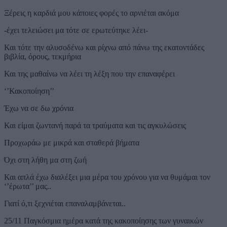
Ξέρεις η καρδιά μου κάποιες φορές το αρνιέται ακόμα
-έχει τελειώσει μα τότε σε ερωτεύτηκε λέει-
Και τότε την αλυσοδένω και ρίχνω από πάνω της εκατοντάδες
βιβλία, όρους, τεκμήρια
Και της μαθαίνω να λέει τη λέξη που την επαναφέρει
‘’Κακοποίηση’’
Έχω να σε δω χρόνια
Και είμαι ζωντανή παρά τα τραύματα και τις αγκυλώσεις
Προχωράω με μικρά και σταθερά βήματα
Όχι στη λήθη μα στη ζωή
Και απλά έχω διαλέξει μια μέρα του χρόνου για να θυμάμαι τον
‘’έρωτα’’ μας..
Γιατί ό,τι ξεχνιέται επαναλαμβάνεται..
25/11 Παγκόσμια ημέρα κατά της κακοποίησης των γυναικών