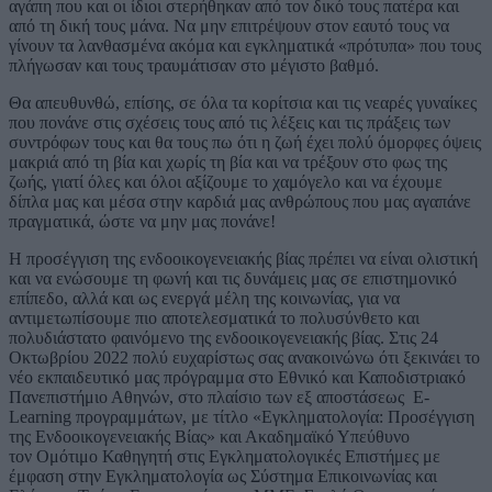
αγάπη που και οι ίδιοι στερήθηκαν από τον δικό τους πατέρα και
από τη δική τους μάνα. Να μην επιτρέψουν στον εαυτό τους να
γίνουν τα λανθασμένα ακόμα και εγκληματικά «πρότυπα» που τους
πλήγωσαν και τους τραυμάτισαν στο μέγιστο βαθμό.
Θα απευθυνθώ, επίσης, σε όλα τα κορίτσια και τις νεαρές γυναίκες
που πονάνε στις σχέσεις τους από τις λέξεις και τις πράξεις των
συντρόφων τους και θα τους πω ότι η ζωή έχει πολύ όμορφες όψεις
μακριά από τη βία και χωρίς τη βία και να τρέξουν στο φως της
ζωής, γιατί όλες και όλοι αξίζουμε το χαμόγελο και να έχουμε
δίπλα μας και μέσα στην καρδιά μας ανθρώπους που μας αγαπάνε
πραγματικά, ώστε να μην μας πονάνε!
Η προσέγγιση της ενδοοικογενειακής βίας πρέπει να είναι ολιστική
και να ενώσουμε τη φωνή και τις δυνάμεις μας σε επιστημονικό
επίπεδο, αλλά και ως ενεργά μέλη της κοινωνίας, για να
αντιμετωπίσουμε πιο αποτελεσματικά το πολυσύνθετο και
πολυδιάστατο φαινόμενο της ενδοοικογενειακής βίας. Στις 24
Οκτωβρίου 2022 πολύ ευχαρίστως σας ανακοινώνω ότι ξεκινάει το
νέο εκπαιδευτικό μας πρόγραμμα στο Εθνικό και Καποδιστριακό
Πανεπιστήμιο Αθηνών, στο πλαίσιο των εξ αποστάσεως E-
Learning προγραμμάτων, με τίτλο «Εγκληματολογία: Προσέγγιση
της Ενδοοικογενειακής Βίας» και Ακαδημαϊκό Υπεύθυνο
τον Ομότιμο Καθηγητή στις Εγκληματολογικές Επιστήμες με
έμφαση στην Εγκληματολογία ως Σύστημα Επικοινωνίας και