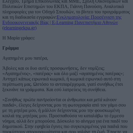
Ελέγχου, Τμήμα Επικοινωνίας και ΜΜΕ, Σχολή Οικονομικών και
Πολιτικών Επιστημών του ΕΚΠΑ, Γιάννη Πανούση. Αναλυτικά
πληροφορίες για τον Οδηγό Σπουδών, το βίντεο του προγράμματος
και τη διαδικασία εγγραφών:
Εγκληματολογία: Προσέγγιση της
Ενδοοικογενειακής Βίας | E-Learning Πανεπιστήμιο Αθηνών
(elearningekpa.gr)
Η Μαρία γράφει:
Γράμμα
Αγαπημένε μου πατέρα,
Άβολες και οι δυο αυτές προσφωνήσεις, δεν νομίζεις;
«Αγαπημένος», «πατέρας» και όλο μαζί «αγαπημένος πατέρας»;
Αντηχεί κάπως ειρωνικά κωμικό, ή κωμικά ειρωνικό αυτό στη
περίπτωση μας. Ωστόσο το αντιπαρέρχομαι, γιατί συνήθως έτσι
ξεκινάνε τα γράμματα. Και εσύ λατρεύεις τη συνήθεια.
«
Συνήθως πρώτα παντρεύονται οι άνθρωποι και μετά κάνουν
παιδιά
», έλεγες δείχνοντας μου τη φωτογραφία από τον γάμο σου
με τη μητέρα μου, ή μάλλον δείχνοντας μου την φουσκωμένη
κοιλιά της μητέρας μου. Προσπαθούσα να καταλάβω το έμμεσο
νόημα, αλλά δεν μπορούσα. Δύσκολο το αίνιγμα για ένα παιδί του
δημοτικού. Στην εφηβεία έγινες πιο συγκεκριμένος για παιδιά που
προκύπτουν απρογραμμάτιστα και σου χαλάνε τη ζωή. Έπρεπε να