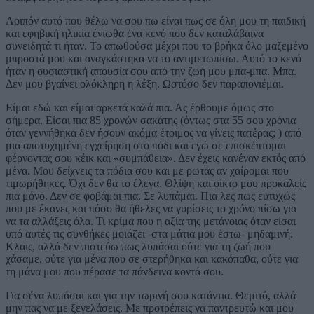
Λοιπόν αυτό που θέλω να σου πω είναι πως σε όλη μου τη παιδική
και εφηβική ηλικία ένιωθα ένα κενό που δεν καταλάβαινα
συνειδητά τι ήταν. Το απωθούσα μέχρι που το βρήκα όλο μαζεμένο
μπροστά μου και αναγκάστηκα να το αντιμετωπίσω. Αυτό το κενό
ήταν η ουσιαστική απουσία σου από την ζωή μου μπα-μπα. Μπα.
Δεν μου βγαίνει ολόκληρη η λέξη. Ωστόσο δεν παραπονιέμαι.
Είμαι εδώ και είμαι αρκετά καλά πια. Ας έρθουμε όμως στο
σήμερα. Είσαι πια 85 χρονών σακάτης (όντως στα 55 σου χρόνια
όταν γεννήθηκα δεν ήσουν ακόμα έτοιμος να γίνεις πατέρας; ) από
μια αποτυχημένη εγχείρηση στο πόδι και εγώ σε επισκέπτομαι
φέρνοντας σου κέικ και «συμπάθεια». Δεν έχεις κανέναν εκτός από
μένα. Μου δείχνεις τα πόδια σου και με ρωτάς αν χαίρομαι που
τιμωρήθηκες. Όχι δεν θα το έλεγα. Θλίψη και οίκτο μου προκαλείς
πια μόνο. Δεν σε φοβάμαι πια. Σε λυπάμαι. Πια λες πως ευτυχώς
που με έκανες και πόσο θα ήθελες να γυρίσεις το χρόνο πίσω για
να τα αλλάξεις όλα. Τι κρίμα που η αξία της μετάνοιας όταν είσαι
υπό αυτές τις συνθήκες μοιάζει -στα μάτια μου έστω- μηδαμινή.
Κλαις, αλλά δεν πιστεύω πως λυπάσαι ούτε για τη ζωή που
χάσαμε, ούτε για μένα που σε στερήθηκα και κακόπαθα, ούτε για
τη μάνα μου που πέρασε τα πάνδεινα κοντά σου.
Για σένα λυπάσαι και για την τωρινή σου κατάντια. Θεμιτό, αλλά
μην πας να με ξεγελάσεις. Με προτρέπεις να παντρευτώ και μου