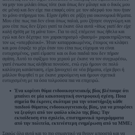
να μην του μιλάει όπως τότε (και όπως δεν μίλαγε και ο δικός μου
σε μένα) και δεν είχε πια επαφές ούτε με τον αδερφό του που ήταν
το μόνο στήριγμα του. Είχαν έρθει σε ρήξη για οικονομικά θέματα.
Μου είπε πως πια δεν είναι όπως παλιά, μου ζήτησε συγγνώμη και
μου είπε πως δεν ξέρει γιατί τα έκανε όλα αυτά «
ίσως γιατί δεν είχε
καλή σχέση με τη μάνα του
». Για το σεξ επέμεινε πως ήθελα και
εγώ και δεν δέχτηκε τον χαρακτηρισμό «βιασμό» χαρακτηρίζοντας
τον ως «υπερβολικό».
Ήταν καταρρακωμένος, έτοιμος να κλάψει
και μου έσφιξε το χέρι όταν του είπα πως εύχομαι να είναι
ευτυχισμένος, γιατί είμαστε και οι δυο παιδιά που δεν πήραν
αγάπη. Αυτό το σφίξιμο του χεριού με έκανε να τον συγχωρέσω,
γιατί ένιωσα πως αλήθεια πονούσε, ενώ εγώ ήμουν σε πολύ
καλύτερη κατάσταση, είχα ξανοιχτεί σε νέα βήματα, είχα βρει ή
μάλλον θυμηθεί τι με έκανε χαρούμενη και ήμουν σχετικά
ευτυχισμένη με τα όσα τολμούσα πια να επιχειρώ.
Ένα κορίτσι θύμα ενδοοικογενειακής βίας βλέπουμε ότι
μπαίνει σε μία κακοποιητική συντροφική σχέση. Ποια
σημεία θα έκρινες σκόπιμα για την υποστήριξη κάθε
παιδιού θύματος ενδοοικογενειακής βίας, για να μπορέσει
να ξεφύγει από τον φαύλο κύκλο της βίας; Την
εκπαίδευση στο σχολείο, επιστημονικά προγράμματα
από την πολιτεία, εκτενέστερη ενημέρωση από τα ΜΜΕ;
Σαφώς όλα αυτά και το πιο σημαντικό να βγουν μπροστά και να