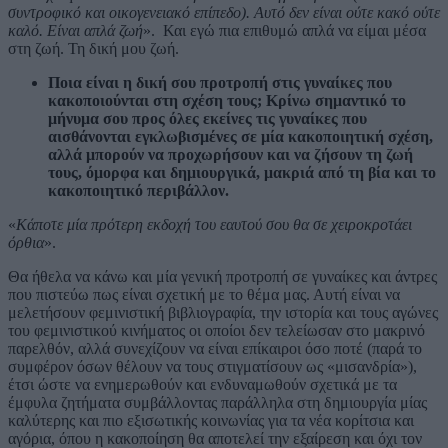
συντροφικό και οικογενειακό επίπεδο). Αυτό δεν είναι ούτε κακό ούτε
καλό. Είναι απλά ζωή
». Και εγώ πια επιθυμώ απλά να είμαι μέσα
στη ζωή. Τη δική μου ζωή.
Ποια είναι η δική σου προτροπή στις γυναίκες που
κακοποιούνται στη σχέση τους; Κρίνω σημαντικό το
μήνυμα σου προς όλες εκείνες τις γυναίκες που
αισθάνονται εγκλωβισμένες σε μία κακοποιητική σχέση,
αλλά μπορούν να προχωρήσουν και να ζήσουν τη ζωή
τους, όμορφα και δημιουργικά, μακριά από τη βία και το
κακοποιητικό περιβάλλον.
«
Κάποτε μία πρότερη εκδοχή του εαυτού σου θα σε χειροκροτάει
όρθια
».
Θα ήθελα να κάνω και μία γενική προτροπή σε γυναίκες και άντρες
που πιστεύω πως είναι σχετική με το θέμα μας. Αυτή είναι να
μελετήσουν φεμινιστική βιβλιογραφία, την ιστορία και τους αγώνες
του φεμινιστικού κινήματος οι οποίοι δεν τελείωσαν στο μακρινό
παρελθόν, αλλά συνεχίζουν να είναι επίκαιροι όσο ποτέ (παρά το
συμφέρον όσων θέλουν να τους στιγματίσουν ως «μισανδρία»),
έτσι ώστε να ενημερωθούν και ενδυναμωθούν σχετικά με τα
έμφυλα ζητήματα συμβάλλοντας παράλληλα στη δημιουργία μίας
καλύτερης και πιο εξισωτικής κοινωνίας για τα νέα κορίτσια και
αγόρια, όπου η κακοποίηση θα αποτελεί την εξαίρεση και όχι τον