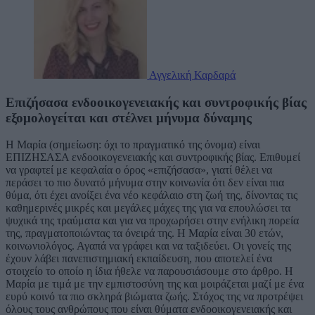
Αγγελική Καρδαρά
Επιζήσασα ενδοοικογενειακής και συντροφικής βίας
εξομολογείται και στέλνει μήνυμα δύναμης
Η Μαρία (σημείωση: όχι το πραγματικό της όνομα) είναι
ΕΠΙΖΗΣΑΣΑ ενδοοικογενειακής και συντροφικής βίας. Επιθυμεί
να γραφτεί με κεφαλαία ο όρος «επιζήσασα», γιατί θέλει να
περάσει το πιο δυνατό μήνυμα στην κοινωνία ότι δεν είναι πια
θύμα, ότι έχει ανοίξει ένα νέο κεφάλαιο στη ζωή της, δίνοντας τις
καθημερινές μικρές και μεγάλες μάχες της για να επουλώσει τα
ψυχικά της τραύματα και για να προχωρήσει στην ενήλικη πορεία
της, πραγματοποιώντας τα όνειρά της. Η Μαρία είναι 30 ετών,
κοινωνιολόγος. Αγαπά να γράφει και να ταξιδεύει. Οι γονείς της
έχουν λάβει πανεπιστημιακή εκπαίδευση, που αποτελεί ένα
στοιχείο το οποίο η ίδια ήθελε να παρουσιάσουμε στο άρθρο. Η
Μαρία με τιμά με την εμπιστοσύνη της και μοιράζεται μαζί με ένα
ευρύ κοινό τα πιο σκληρά βιώματα ζωής. Στόχος της να προτρέψει
όλους τους ανθρώπους που είναι θύματα ενδοοικογενειακής και