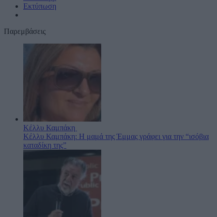
Εκτύπωση
Παρεμβάσεις
Κέλλυ Καμπάκη
Κέλλυ Καμπάκη: Η μαμά της Έμμας γράφει για την “ισόβια
καταδίκη της”