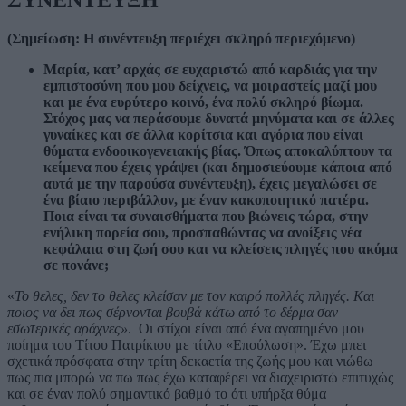
ΣΥΝΕΝΤΕΥΞΗ
(Σημείωση: Η συνέντευξη περιέχει σκληρό περιεχόμενο)
Μαρία, κατ’ αρχάς σε ευχαριστώ από καρδιάς για την
εμπιστοσύνη που μου δείχνεις, να μοιραστείς μαζί μου
και με ένα ευρύτερο κοινό, ένα πολύ σκληρό βίωμα.
Στόχος μας να περάσουμε δυνατά μηνύματα και σε άλλες
γυναίκες και σε άλλα κορίτσια και αγόρια που είναι
θύματα ενδοοικογενειακής βίας. Όπως αποκαλύπτουν τα
κείμενα που έχεις γράψει (και δημοσιεύουμε κάποια από
αυτά με την παρούσα συνέντευξη), έχεις μεγαλώσει σε
ένα βίαιο περιβάλλον, με έναν κακοποιητικό πατέρα.
Ποια είναι τα συναισθήματα που βιώνεις τώρα, στην
ενήλικη πορεία σου, προσπαθώντας να ανοίξεις νέα
κεφάλαια στη ζωή σου και να κλείσεις πληγές που ακόμα
σε πονάνε;
«
Το θελες, δεν το θελες κλείσαν με τον καιρό πολλές πληγές. Και
ποιος να δει πως σέρνονται βουβά κάτω από το δέρμα σαν
εσωτερικές αράχνες»
. Οι στίχοι είναι από ένα αγαπημένο μου
ποίημα του Τίτου Πατρίκιου με τίτλο «Επούλωση». Έχω μπει
σχετικά πρόσφατα στην τρίτη δεκαετία της ζωής μου και νιώθω
πως πια μπορώ να πω πως έχω καταφέρει να διαχειριστώ επιτυχώς
και σε έναν πολύ σημαντικό βαθμό το ότι υπήρξα θύμα