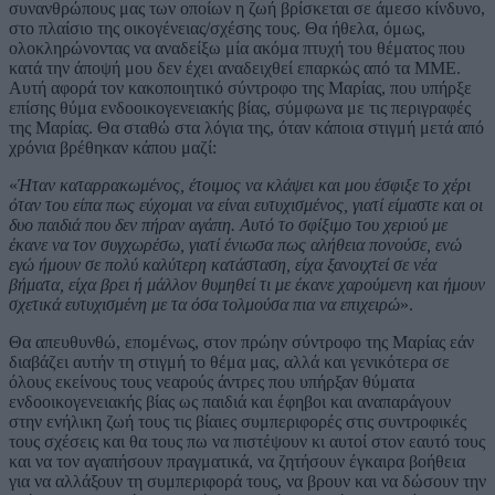
συνανθρώπους μας των οποίων η ζωή βρίσκεται σε άμεσο κίνδυνο,
στο πλαίσιο της οικογένειας/σχέσης τους. Θα ήθελα, όμως,
ολοκληρώνοντας να αναδείξω μία ακόμα πτυχή του θέματος που
κατά την άποψή μου δεν έχει αναδειχθεί επαρκώς από τα ΜΜΕ.
Αυτή αφορά τον κακοποιητικό σύντροφο της Μαρίας, που υπήρξε
επίσης θύμα ενδοοικογενειακής βίας, σύμφωνα με τις περιγραφές
της Μαρίας. Θα σταθώ στα λόγια της, όταν κάποια στιγμή μετά από
χρόνια βρέθηκαν κάπου μαζί:
«
Ήταν καταρρακωμένος, έτοιμος να κλάψει και μου έσφιξε το χέρι
όταν του είπα πως εύχομαι να είναι ευτυχισμένος, γιατί είμαστε και οι
δυο παιδιά που δεν πήραν αγάπη. Αυτό το σφίξιμο του χεριού με
έκανε να τον συγχωρέσω, γιατί ένιωσα πως αλήθεια πονούσε, ενώ
εγώ ήμουν σε πολύ καλύτερη κατάσταση, είχα ξανοιχτεί σε νέα
βήματα, είχα βρει ή μάλλον θυμηθεί τι με έκανε χαρούμενη και ήμουν
σχετικά ευτυχισμένη με τα όσα τολμούσα πια να επιχειρώ
».
Θα απευθυνθώ, επομένως, στον πρώην σύντροφο της Μαρίας εάν
διαβάζει αυτήν τη στιγμή το θέμα μας, αλλά και γενικότερα σε
όλους εκείνους τους νεαρούς άντρες που υπήρξαν θύματα
ενδοοικογενειακής βίας ως παιδιά και έφηβοι και αναπαράγουν
στην ενήλικη ζωή τους τις βίαιες συμπεριφορές στις συντροφικές
τους σχέσεις και θα τους πω να πιστέψουν κι αυτοί στον εαυτό τους
και να τον αγαπήσουν πραγματικά, να ζητήσουν έγκαιρα βοήθεια
για να αλλάξουν τη συμπεριφορά τους, να βρουν και να δώσουν την