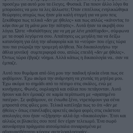
προσέχω για αυτό μου τα έλεγες. Φυσικά. Για ποιον άλλο λόγο θα
μπορούσες να μου τα λες άλλωστε; Όταν επιτέλους ενηλικιώθηκα
θεώρησες ατυχώς πως ήταν μία καλή στιγμή για να μου πεις
ξεκάθαρα πως τελικά «
δεν με ήθελες
» και πως απλώς «
κάνοντας το
κέφι σου με τη μάνα μου την πάτησες
». Αυτά ήταν τα ακριβή σου
λόγια. Ώστε «
θυσιάστηκες για να μη με λένε μπάσταρδο
», σύμφωνα
με τα σοφά λεγόμενα σου. Απαίτησες ως μεγάλη πια να δείξω
κατανόηση για όλη την αδιαφορία και τα «νεύρα» που είχες τώρα
που πια γνώριζα την τρομερή αλήθεια. Να δικαιολογήσω την
άθλια
γονεϊκή
συμπεριφορά σου, απλώς επειδή «
δεν με ήθελες
».
Όντως τώρα έβγαζε νόημα. Αλλά κάπως η δικαιολογία να.. σαν να
έμπαζε.
Αυτό που θυμάμαι από όλη μου την παιδική ηλικία είναι πως σε
φοβόμουν. Έχω ακόμα την ανάμνηση να χτυπάς τη μητέρα μου.
Έχω ακόμα το σημάδι από το πέσιμο στις σκάλες, ενώ με
κυνήγαγες. Φωνές, ουρλιαχτά και σάλια που πετάγονταν. Αυτό
ήσουν και δεν έμοιαζε σε καμία περίπτωση με «αγαπημένο
πατέρα». Σε φοβόμουν, σε ένιωθα ξένο, ντρεπόμουν για σένα
μπροστά στις φίλες μου. Τελικά κατέληξα πως το ότι «
δεν με
ήθελες
» όπως επανέλαβες αρκετές ακόμα φορές στις εκάστοτε
απολογίες σου ήταν «εξήγηση» αλλά όχι «δικαιολογία». Έτσι και
αλλιώς οι βλακείες σου ποτέ δεν είχαν τελειωμό. Ένα σωρό
ασυνάρτητα πράγματα ατσούμπαλα σινιαρισμένα με
αδιαμφισβήτητου κύρους αμπελοφιλοσοφίες..