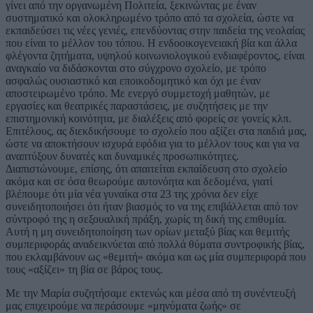
γίνει από την οργανωμένη Πολιτεία, ξεκινώντας με έναν
συστηματικό και ολοκληρωμένο τρόπο από τα σχολεία, ώστε να
εκπαιδεύσει τις νέες γενιές, επενδύοντας στην παιδεία της νεολαίας
που είναι το μέλλον του τόπου. Η ενδοοικογενειακή βία και άλλα
φλέγοντα ζητήματα, υψηλού κοινωνιολογικού ενδιαφέροντος, είναι
αναγκαίο να διδάσκονται στο σύγχρονο σχολείο, με τρόπο
ασφαλώς ουσιαστικό και εποικοδομητικό και όχι με έναν
αποστειρωμένο τρόπο. Με ενεργό συμμετοχή μαθητών, με
εργασίες και θεατρικές παραστάσεις, με συζητήσεις με την
επιστημονική κοινότητα, με διαλέξεις από φορείς σε γονείς κλπ.
Επιτέλους, ας διεκδικήσουμε το σχολείο που αξίζει στα παιδιά μας,
ώστε να αποκτήσουν ισχυρά εφόδια για το μέλλον τους και για να
αναπτύξουν δυνατές και δυναμικές προσωπικότητες.
Διαπιστώνουμε, επίσης, ότι απαιτείται εκπαίδευση στο σχολείο
ακόμα και σε όσα θεωρούμε αυτονόητα και δεδομένα, γιατί
βλέπουμε ότι μία νέα γυναίκα στα 23 της χρόνια δεν είχε
συνειδητοποιήσει ότι ήταν βιασμός το να της επιβάλλεται από τον
σύντροφό της η σεξουαλική πράξη, χωρίς τη δική της επιθυμία.
Αυτή η μη συνειδητοποίηση των ορίων μεταξύ βίας και θεμιτής
συμπεριφοράς αναδεικνύεται από πολλά θύματα συντροφικής βίας,
που εκλαμβάνουν ως «θεμιτή» ακόμα και ως μία συμπεριφορά που
τους «αξίζει» τη βία σε βάρος τους.
Με την Μαρία συζητήσαμε εκτενώς και μέσα από τη συνέντευξή
μας επιχειρούμε να περάσουμε «μηνύματα ζωής» σε