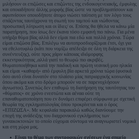
μιλήσουν οι επιζώσες και επιζώντες της ενδοικογενειακής, έμφυλης
και οποιαδήποτε άλλης μορφής βίας ώστε να προβληματίσουν και
αφυπνίσουν οποιοδήποτε άτομο νιώσει ταύτιση με τον λόγο τους
σπάζοντας ταυτόχρονα τη σιωπή του ταμπού και νιώθοντας
προσωπική λύτρωση και οι ίδιες/ οι. Επίσης θα ήθελα να κάνω μία
παρατήρηση, που ίσως δεν έκανα τόσο εμφανή πιο πάνω. Για μένα
υπήρξα θύμα βίας αλλά δεν είμαι πια εδώ και πολλά χρόνια. Τώρα
είμαι επιζώσα βίας. Επιλέγω να αυτοπροσδιορίζομαι έτσι, όχι για
να εθελοτυφλώ (κάτι που νομίζω απέδειξα σε όλη τη διάρκεια της
συνέντευξης), ούτε προς χάριν κάποιας ιδιόμορφης
εκκεντρικότητας ,αλλά γιατί το θεωρώ πιο ακριβές.
Θυματοποιήθηκα κατά την παιδική και πρώτη νεανική μου ηλικία
και είμαι «καθαρή» από έμφυλη βία αρκετά χρόνια τώρα (φυσικά
όσο αυτό είναι δυνατόν στο πλαίσιο μίας πατριαρχικής κοινωνίας
όπου ακόμα και στο δρόμο μπορούν να σε παρενοχλήσουν
άγνωστοι). Συνεπώς δεν επιθυμώ τη διατήρηση της ταυτότητας του
«θύματος» σε χρόνο ενεστώτα και αέναα ούτε τη
επαναθυματοποίηση που εν δυνάμει επιφέρει σύμφωνα με σχετική
θεωρία της εγκληματολογίας όπου προκρίνεται και ο όρος
«ΕΠΙΖΩΣΑ». Με κεφαλαία παρακαλώ καθώς διανύουμε την
εποχή της ανάδειξης του διαχρονικού εγκλήματος των
γυναικοκτονιών το οποίο εύχομαι σύντομα να αναγνωριστεί νομικά
και στη χώρα μας.
Είναι το θέμα των συντροφικών σχέσεων ένα σημείο