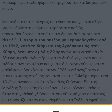
χιούμορ, αφού κάθε φορά είχε τριγύρω του και διαφορετικό
κοινό.
Μια από αυτές τις ιστορίες που άκουσα και γω ουκ ολίγες
φορές, ήρθε στη σκέψη μου πρόσφατα καθώς
παρακολουθούσα μια από τις πιο δημοφιλείς σειρές στο
Νέτφλιξ.
Η ιστορία του πατέρα μου χρονολογείται από
το 1952, κατά τη διάρκεια της Αγγλοκρατίας στην
Κύπρο, όταν ήταν μόλις 22 χρονών
. Από νεαρή ηλικία
έδειχνε μεγάλο ενδιαφέρον για τα διεθνή γεγονότα και τις
ειδήσεις ανά τον κόσμο και γι’ αυτό άκουγε καθημερινά το
ραδιόφωνο βραχέων κυμάτων. “Ράδιο Λίβανος” ήταν ο
συγκεκριμένος σταθμός που άκουσε στις 6 Φεβρουαρίου του
1952 να ανακοινώνει ότι ο βασιλιάς Γεώργιος Στ΄ της
Μεγάλης Βρετανίας είχε πεθάνει. Η ανακοίνωση μάλιστα
ήταν στη γαλλική γλώσσα και σε κάθε αφήγηση ο πατέρας
μου φρόντιζε να την επαναλαμβάνει στα Γαλλικά αφού την
είχε αποστηθίσει από τότε. Το γεγονός διαδόθηκε πολύ