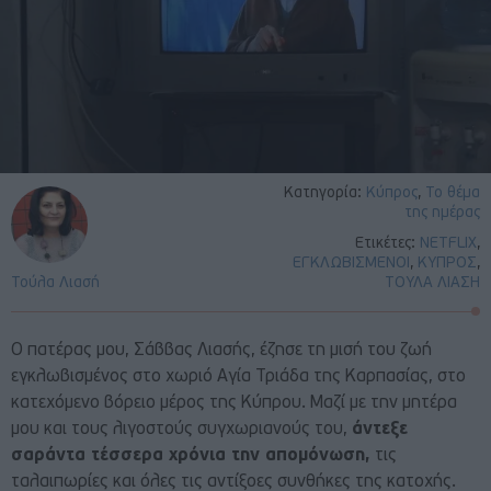
Κατηγορία:
Κύπρος
,
Το θέμα
της ημέρας
Ετικέτες:
NETFLIX
,
ΕΓΚΛΩΒΙΣΜΕΝΟΙ
,
ΚΥΠΡΟΣ
,
Τούλα Λιασή
ΤΟΥΛΑ ΛΙΑΣΗ
Ο πατέρας μου, Σάββας Λιασής, έζησε τη μισή του ζωή
εγκλωβισμένος στο χωριό Αγία Τριάδα της Καρπασίας, στο
κατεχόμενο βόρειο μέρος της Κύπρου. Μαζί με την μητέρα
μου και τους λιγοστούς συγχωριανούς του,
άντεξε
σαράντα τέσσερα χρόνια την απομόνωση,
τις
ταλαιπωρίες και όλες τις αντίξοες συνθήκες της κατοχής.