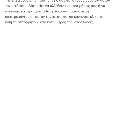
την επεξεργασία. Οι προτιμήσεις σας θα ισχύουν μόνο για αυτόν
σου η μνήμη πατέρα μου.
τον ιστότοπο. Μπορείτε να αλλάξετε τις προτιμήσεις σας ή να
ανακαλέσετε τη συγκατάθεσή σας ανά πάσα στιγμή
επιστρέφοντας σε αυτόν τον ιστότοπο και κάνοντας κλικ στο
Η Τούλα Λιασή είναι εικαστικός
κουμπί "Απορρήτου" στο κάτω μέρος της ιστοσελίδας.
Κοινοποιήστε:
Facebook
X
LinkedIn
WhatsApp
Εκτύπωση
ΤΟ ΘΕΜΑ
ΤΗΣ ΗΜΈΡΑΣ
Διαβάστε περισσότερα: