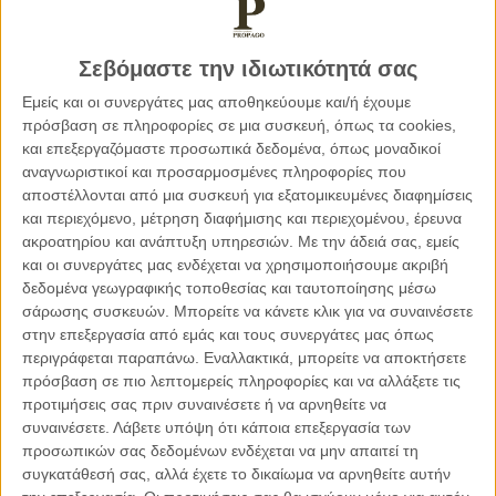
γρήγορα στο χωριό και δημιούργησε υποψίες στους
Άγγλους αστυνομικούς. Απορώντας οι αστυνομικοί από που
έμαθε ο πατέρας μου τις σημαντικές αυτές πληροφορίες, τον
Σεβόμαστε την ιδιωτικότητά σας
συνέλαβαν και τον έκλεισαν σε κελί στον αστυνομικό σταθμό
Εμείς και οι συνεργάτες μας αποθηκεύουμε και/ή έχουμε
Γιαλούσας, στο διπλανό χωριό. Πώς και γιατί, δεν
πρόσβαση σε πληροφορίες σε μια συσκευή, όπως τα cookies,
ενδιαφέρθηκα να μάθωεπιπλέον, αφού ο πατέρας μου
και επεξεργαζόμαστε προσωπικά δεδομένα, όπως μοναδικοί
γρήγορα αφέθηκε ελευθερος και η ιστορία είχε αίσιο τέλος.
αναγνωριστικοί και προσαρμοσμένες πληροφορίες που
αποστέλλονται από μια συσκευή για εξατομικευμένες διαφημίσεις
και περιεχόμενο, μέτρηση διαφήμισης και περιεχομένου, έρευνα
Βλέποντας όμως πρόσφατα στο Νέτφλιξ ένα από τα
ακροατηρίου και ανάπτυξη υπηρεσιών.
Με την άδειά σας, εμείς
επεισόδια της σειράς “Το Στέμμα” κατάλαβα γιατί οι αγγλικές
και οι συνεργάτες μας ενδέχεται να χρησιμοποιήσουμε ακριβή
αστυνομικές αρχές δεν είχαν ενημερωθεί για το θάνατο του
δεδομένα γεωγραφικής τοποθεσίας και ταυτοποίησης μέσω
βασιλιά. Ο ραδιοσταθμός BBC καθυστέρησε να μεταδώσει
σάρωσης συσκευών. Μπορείτε να κάνετε κλικ για να συναινέσετε
την είδηση γιατί έπρεπε πρώτα να ενημερωθεί η πριγκίπισσα
στην επεξεργασία από εμάς και τους συνεργάτες μας όπως
Ελισάβετ για τον θάνατο του πατέρα της, καθώς αυτή
περιγράφεται παραπάνω. Εναλλακτικά, μπορείτε να αποκτήσετε
βρισκόταν σε περιοδεία στην Αφρική.
πρόσβαση σε πιο λεπτομερείς πληροφορίες και να αλλάξετε τις
προτιμήσεις σας πριν συναινέσετε ή να αρνηθείτε να
συναινέσετε.
Λάβετε υπόψη ότι κάποια επεξεργασία των
Με στενοχωρεί που δεν μπορώ πια να μοιραστώ με τον
προσωπικών σας δεδομένων ενδέχεται να μην απαιτεί τη
πατέρα μου την σπουδαία “ανακάλυψη” μου. Όχι μέσω των
συγκατάθεσή σας, αλλά έχετε το δικαίωμα να αρνηθείτε αυτήν
βραχέων κυμμάτων, αλλά με τη ψηφιακή τεχνολογία. Αιωνία