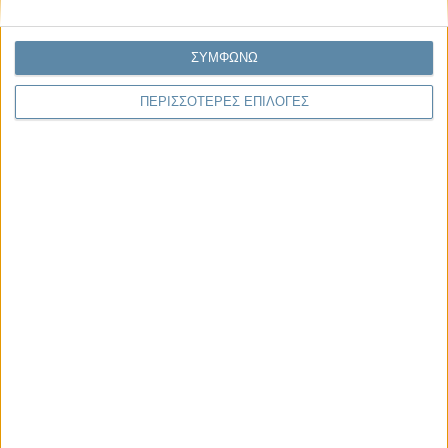
29.07.2026, 11:20
Η κρίση της προσδοκίας
ΣΥΜΦΩΝΩ
Κάθε εποχή έχει τη δική της μεγάλη πολιτική κρίση. Άλλοτε ήταν η
κρίση της νομιμοποίησης. Άλλοτε η κρίση της
αντιπροσώπευσης...
ΠΕΡΙΣΣΟΤΕΡΕΣ ΕΠΙΛΟΓΕΣ
Παρεμβάσεις
Κέλλυ Καμπάκη
Κέλλυ Καμπάκη: Η μαμά της Έμμας
γράφει για την “ισόβια καταδίκη
της”
Γιάννης Πανούσης
Οι μόνοι αθώοι