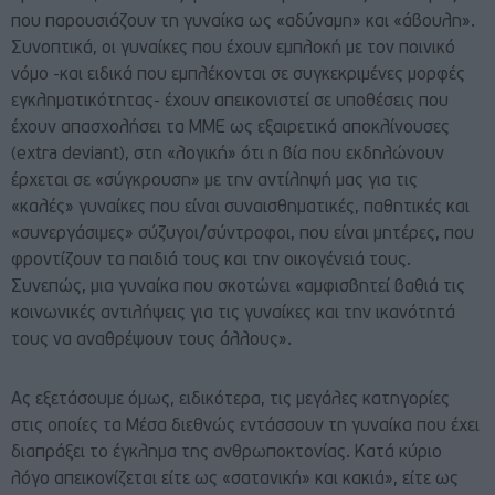
που παρουσιάζουν τη γυναίκα ως «αδύναμη» και «άβουλη».
Συνοπτικά, οι γυναίκες που έχουν εμπλοκή με τον ποινικό
νόμο -και ειδικά που εμπλέκονται σε συγκεκριμένες μορφές
εγκληματικότητας- έχουν απεικονιστεί σε υποθέσεις που
έχουν απασχολήσει τα ΜΜΕ ως εξαιρετικά αποκλίνουσες
(extra deviant), στη «λογική» ότι η βία που εκδηλώνουν
έρχεται σε «σύγκρουση» με την αντίληψή μας για τις
«καλές» γυναίκες που είναι συναισθηματικές, παθητικές και
«συνεργάσιμες» σύζυγοι/σύντροφοι, που είναι μητέρες, που
φροντίζουν τα παιδιά τους και την οικογένειά τους.
Συνεπώς, μια γυναίκα που σκοτώνει «αμφισβητεί βαθιά τις
κοινωνικές αντιλήψεις για τις γυναίκες και την ικανότητά
τους να αναθρέψουν τους άλλους».
Ας εξετάσουμε όμως, ειδικότερα, τις μεγάλες κατηγορίες
στις οποίες τα Μέσα διεθνώς εντάσσουν τη γυναίκα που έχει
διαπράξει το έγκλημα της ανθρωποκτονίας. Κατά κύριο
λόγο απεικονίζεται είτε ως «σατανική» και κακιά», είτε ως