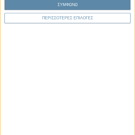
ΣΥΜΦΩΝΩ
Εκτύπωση
ΠΕΡΙΣΣΟΤΕΡΕΣ ΕΠΙΛΟΓΕΣ
ΤΟ ΘΕΜΑ
ΤΗΣ ΗΜΈΡΑΣ
Διαβάστε περισσότερα: