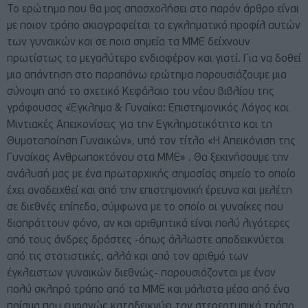
Το ερώτημα που θα μας απασχολήσει στο παρόν άρθρο είναι
με ποιον τρόπο σκιαγραφείται το εγκληματικό προφίλ αυτών
των γυναικών και σε ποια σημεία τα ΜΜΕ δείχνουν
πρωτίστως το μεγαλύτερο ενδιαφέρον και γιατί. Για να δοθεί
μια απάντηση στο παραπάνω ερώτημα παρουσιάζουμε μια
σύνοψη από το σχετικό Κεφάλαιο του νέου βιβλίου της
γράφουσας «Έγκλημα & Γυναίκα: Επιστημονικός Λόγος και
Μιντιακές Απεικονίσεις για την Εγκληματικότητα και τη
Θυματοποίηση Γυναικών», υπό τον τίτλο «Η Απεικόνιση της
Γυναίκας Ανθρωποκτόνου στα ΜΜΕ» . Θα ξεκινήσουμε την
ανάλυσή μας με ένα πρωταρχικής σημασίας σημείο το οποίο
έχει αναδειχθεί και από την επιστημονική έρευνα και μελέτη
σε διεθνές επίπεδο, σύμφωνα με το οποίο οι γυναίκες που
διαπράττουν φόνο, αν και αριθμητικά είναι πολύ λιγότερες
από τους άνδρες δράστες -όπως άλλωστε αποδεικνύεται
από τις στατιστικές, αλλά και από τον αριθμό των
έγκλειστων γυναικών διεθνώς- παρουσιάζονται με έναν
πολύ σκληρό τρόπο από τα ΜΜΕ και μάλιστα μέσα από ένα
πρίσμα που εμφανώς καταδεικνύει τον στερεοτυπικό τρόπο