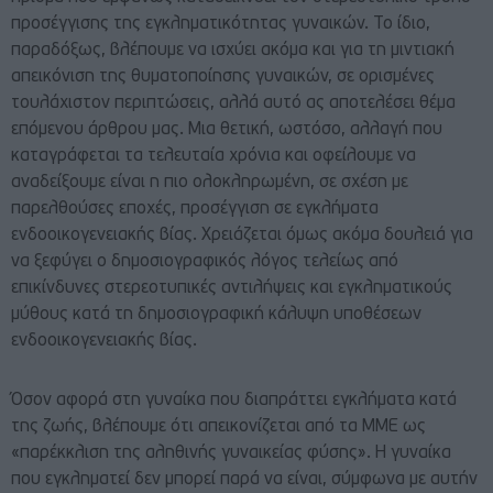
προσέγγισης της εγκληματικότητας γυναικών. Το ίδιο,
παραδόξως, βλέπουμε να ισχύει ακόμα και για τη μιντιακή
απεικόνιση της θυματοποίησης γυναικών, σε ορισμένες
τουλάχιστον περιπτώσεις, αλλά αυτό ας αποτελέσει θέμα
επόμενου άρθρου μας. Μια θετική, ωστόσο, αλλαγή που
καταγράφεται τα τελευταία χρόνια και οφείλουμε να
αναδείξουμε είναι η πιο ολοκληρωμένη, σε σχέση με
παρελθούσες εποχές, προσέγγιση σε εγκλήματα
ενδοοικογενειακής βίας. Χρειάζεται όμως ακόμα δουλειά για
να ξεφύγει ο δημοσιογραφικός λόγος τελείως από
επικίνδυνες στερεοτυπικές αντιλήψεις και εγκληματικούς
μύθους κατά τη δημοσιογραφική κάλυψη υποθέσεων
ενδοοικογενειακής βίας.
Όσον αφορά στη γυναίκα που διαπράττει εγκλήματα κατά
της ζωής, βλέπουμε ότι απεικονίζεται από τα ΜΜΕ ως
«παρέκκλιση της αληθινής γυναικείας φύσης». Η γυναίκα
που εγκληματεί δεν μπορεί παρά να είναι, σύμφωνα με αυτήν