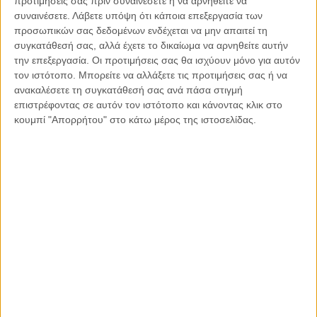
προτιμήσεις σας πριν συναινέσετε ή να αρνηθείτε να
κόσμος την απαιτούμενη κοινωνική ευαισθησία και να τηρεί
συναινέσετε.
Λάβετε υπόψη ότι κάποια επεξεργασία των
τη δημοσιογραφική δεοντολογία όταν κάνει αναφορά σε
προσωπικών σας δεδομένων ενδέχεται να μην απαιτεί τη
συγκατάθεσή σας, αλλά έχετε το δικαίωμα να αρνηθείτε αυτήν
τόσο σοβαρά ζητήματα που αφορούν στην ψυχική υγεία
την επεξεργασία. Οι προτιμήσεις σας θα ισχύουν μόνο για αυτόν
συνανθρώπων μας.
τον ιστότοπο. Μπορείτε να αλλάξετε τις προτιμήσεις σας ή να
ανακαλέσετε τη συγκατάθεσή σας ανά πάσα στιγμή
Στο παρόν άρθρο θα αναφερθούμε σε μια ενδιαφέρουσα
επιστρέφοντας σε αυτόν τον ιστότοπο και κάνοντας κλικ στο
έρευνα των Patricia Easteal, Lorana Bartels, Noni Nelson,
κουμπί "Απορρήτου" στο κάτω μέρος της ιστοσελίδας.
Kate Holland, υπό τον τίτλο «How are women who kill
portrayed in newspaper media? Connections with social
values and the legal system», η οποία εστιάζει στη
σκιαγράφηση της γυναίκας ανθρωποκτόνου και στο εάν οι
μιντιακές απεικονίσεις για τη γυναίκα ανθρωποκτόνο
διαφοροποιούνται ανάλογα με τη σχέση της γυναίκας με το
θύμα της: έναν βίαιο σύντροφο, ένα παιδί ή ένα μη μέλος της
οικογένειας. Η συγκεκριμένη έρευνα βασίζεται σε επισκόπηση
εκτενούς βιβλιογραφίας, με αντικείμενο διερεύνησης και
ανάλυσής της έναν υψηλότατο αριθμό ρεπορτάζ για τη
γυναίκα που διαπράττει φόνο. Αναλύει τις μιντιακές