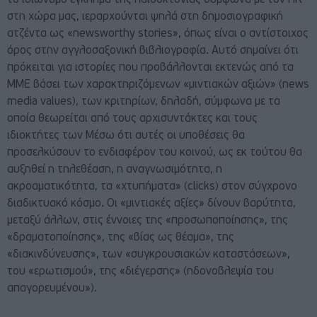
το ιδιώνυμο έγκλημα της παιδοκτονίας σύμφωνα με τον ΠΚ
στη χώρα μας, ιεραρχούνται ψηλά στη δημοσιογραφική
ατζέντα ως «newsworthy stories», όπως είναι ο αντίστοιχος
όρος στην αγγλοσαξονική βιβλιογραφία. Αυτό σημαίνει ότι
πρόκειται για ιστορίες που προβάλλονται εκτενώς από τα
ΜΜΕ βάσει των χαρακτηριζόμενων «μιντιακών αξιών» (news
media values), των κριτηρίων, δηλαδή, σύμφωνα με τα
οποία θεωρείται από τους αρχισυντάκτες και τους
ιδιοκτήτες των Μέσω ότι αυτές οι υποθέσεις θα
προσελκύσουν το ενδιαφέρον του κοινού, ως εκ τούτου θα
αυξηθεί η τηλεθέαση, η αναγνωσιμότητα, η
ακροαματικότητα, τα «χτυπήματα» (clicks) στον σύγχρονο
διαδικτυακό κόσμο. Οι «μιντιακές αξίες» δίνουν βαρύτητα,
μεταξύ άλλων, στις έννοιες της «προσωποποίησης», της
«δραματοποίησης», της «βίας ως θέαμα», της
«διακινδύνευσης», των «συγκρουσιακών καταστάσεων»,
του «ερωτισμού», της «διέγερσης» (ηδονοβλεψία του
απαγορευμένου»).