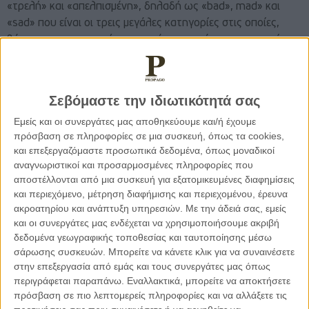
«τρελή» και «απελπισμένη», δηλαδή ως «bad», mad» και
«sad» που είναι οι τρεις μεγάλες κατηγορίες στις οποίες,
βάσει των ερευνητικών πορισμάτων, εντάσσεται η γυναίκα
ανθρωποκτόνος κατά τις μιντιακές απεικονίσεις εγκλημάτων
με δράστιδες γυναίκες. Ασφαλώς πρέπει να τονίσουμε στο
σημείο αυτό ότι οι λεκτικές αναφορές από τα Μέσα σε
Σεβόμαστε την ιδιωτικότητά σας
«τρέλα» και σε «τρελές γυναίκες» είναι απολύτως
Εμείς και οι συνεργάτες μας αποθηκεύουμε και/ή έχουμε
στιγματιστικές όχι μόνο για τη γυναίκα αλλά και για όλους
πρόσβαση σε πληροφορίες σε μια συσκευή, όπως τα cookies,
τους συνανθρώπους μας που αντιμετωπίζουν ζητήματα
και επεξεργαζόμαστε προσωπικά δεδομένα, όπως μοναδικοί
ψυχικής υγείας. Ως εκ τούτου, ζητάμε από τον
αναγνωριστικοί και προσαρμοσμένες πληροφορίες που
δημοσιογραφικό κόσμο να μη χρησιμοποιεί -τους εν λόγω και
αποστέλλονται από μια συσκευή για εξατομικευμένες διαφημίσεις
παρεμφερείς- στιγματιστικούς όρους. Ακόμα και σε
και περιεχόμενο, μέτρηση διαφήμισης και περιεχομένου, έρευνα
υποθέσεις υψηλού εγκληματολογικού ενδιαφέροντος, όπου
ακροατηρίου και ανάπτυξη υπηρεσιών.
Με την άδειά σας, εμείς
αποδεδειγμένα υπάρχει ένα πρόβλημα ψυχικής υγείας, ο/η
και οι συνεργάτες μας ενδέχεται να χρησιμοποιήσουμε ακριβή
δεδομένα γεωγραφικής τοποθεσίας και ταυτοποίησης μέσω
δημοσιογράφος οφείλει να χρησιμοποιεί την επιστημονικά
σάρωσης συσκευών. Μπορείτε να κάνετε κλικ για να συναινέσετε
τεκμηριωμένη ορολογία, ζητώντας τη συμβουλή και
στην επεξεργασία από εμάς και τους συνεργάτες μας όπως
καθοδήγηση των ειδικών ψυχικής υγείας για τον τρόπο
περιγράφεται παραπάνω. Εναλλακτικά, μπορείτε να αποκτήσετε
παρουσίασης του θέματος. Αναγκαίο, επίσης, ειδικά στο
πρόσβαση σε πιο λεπτομερείς πληροφορίες και να αλλάξετε τις
πλαίσιο της σύγχρονης εποχής να έχει ο δημοσιογραφικός