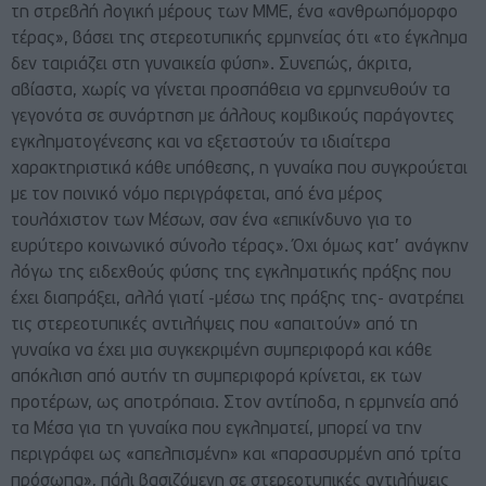
τη στρεβλή λογική μέρους των ΜΜΕ, ένα «ανθρωπόμορφο
τέρας», βάσει της στερεοτυπικής ερμηνείας ότι «το έγκλημα
δεν ταιριάζει στη γυναικεία φύση». Συνεπώς, άκριτα,
αβίαστα, χωρίς να γίνεται προσπάθεια να ερμηνευθούν τα
γεγονότα σε συνάρτηση με άλλους κομβικούς παράγοντες
εγκληματογένεσης και να εξεταστούν τα ιδιαίτερα
χαρακτηριστικά κάθε υπόθεσης, η γυναίκα που συγκρούεται
με τον ποινικό νόμο περιγράφεται, από ένα μέρος
τουλάχιστον των Μέσων, σαν ένα «επικίνδυνο για το
ευρύτερο κοινωνικό σύνολο τέρας». Όχι όμως κατ’ ανάγκην
λόγω της ειδεχθούς φύσης της εγκληματικής πράξης που
έχει διαπράξει, αλλά γιατί -μέσω της πράξης της- ανατρέπει
τις στερεοτυπικές αντιλήψεις που «απαιτούν» από τη
γυναίκα να έχει μια συγκεκριμένη συμπεριφορά και κάθε
απόκλιση από αυτήν τη συμπεριφορά κρίνεται, εκ των
προτέρων, ως αποτρόπαια. Στον αντίποδα, η ερμηνεία από
τα Μέσα για τη γυναίκα που εγκληματεί, μπορεί να την
περιγράφει ως «απελπισμένη» και «παρασυρμένη από τρίτα
πρόσωπα», πάλι βασιζόμενη σε στερεοτυπικές αντιλήψεις