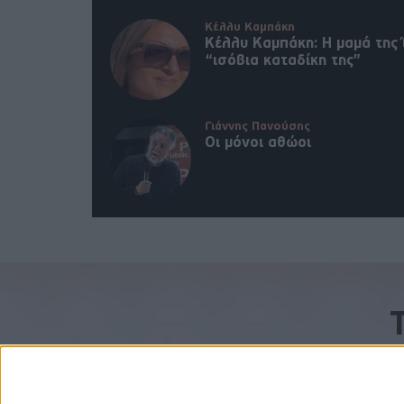
Κέλλυ Καμπάκη
Κέλλυ Καμπάκη: Η μαμά της 
“ισόβια καταδίκη της”
Γιάννης Πανούσης
Οι μόνοι αθώοι