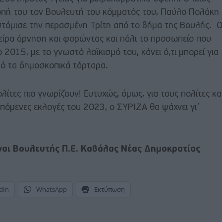
ωπή του τον Βουλευτή του κόμματός του, Παύλο Πολάκη
κστόμισε την περασμένη Τρίτη από το βήμα της Βουλής. 
τείρα άρνηση και φορώντας και πάλι το προσωπείο που
 2015, με το γνωστό λαϊκισμό του, κάνει ό,τι μπορεί για
πό τα δημοσκοπικά τάρταρα.
λίτες πια γνωρίζουν! Ευτυχώς, όμως, για τους πολίτες κα
 επόμενες εκλογές του 2023, ο ΣΥΡΙΖΑ θα ψάχνει γι’
ναι Βουλευτής Π.Ε. Καβάλας Νέας Δημοκρατίας
dIn
WhatsApp
Εκτύπωση