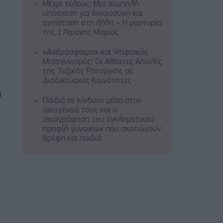
Μέχρι τέλους: Μια σιωπηλή
υπόσχεση για δικαιοσύνη και
αντίσταση στη λήθη – Η μαρτυρία
Ο
της 17χρονης Μαρίας
«Ανδρόσφαιρα» και Ψηφιακός
Μισογυνισμός: Οι Αθέατες Απειλές
της Τοξικής Ρητορικής σε
Διαδικτυακές Κοινότητες
ι
Παιδιά σε κίνδυνο μέσα στην
οικογένειά τους και η
σκιαγράφηση του εγκληματικού
προφίλ γυναικών που σκοτώνουν
βρέφη και παιδιά