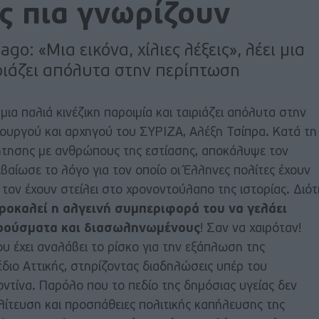
ες πια γνωρίζουν
o: «Μια εικόνα, χίλιες λέξεις», λέει μια
ιριάζει απόλυτα στην περίπτωση
ι μια παλιά κινέζικη παροιμία και ταιριάζει απόλυτα στην
υργού και αρχηγού του ΣΥΡΙΖΑ, Αλέξη Τσίπρα. Κατά τη
ζήτησης με ανθρώπους της εστίασης, αποκάλυψε τον
εβαίωσε το λόγο για τον οποίο οι Έλληνες πολίτες έχουν
 τον έχουν στείλει στο χρονοντούλαπο της ιστορίας. Διότ
ροκαλεί η αλγεινή συμπεριφορά του να γελάει
κρούσματα και διασωληνωμένους
! Σαν να χαιρόταν!
 έχει αναλάβει το ρίσκο για την εξάπλωση της
έδιο Αττικής, στηρίζοντας διαδηλώσεις υπέρ του
ίνα. Παρόλο που το πεδίο της δημόσιας υγείας δεν
λίτευση και προσπάθειες πολιτικής καπήλευσης της