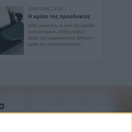
29.07.2026, 11:20
Η κρίση της προσδοκίας
Κάθε εποχή έχει τη δική της μεγάλη
πολιτική κρίση. Άλλοτε ήταν η
κρίση της νομιμοποίησης. Άλλοτε η
κρίση της αντιπροσώπευσης...
o