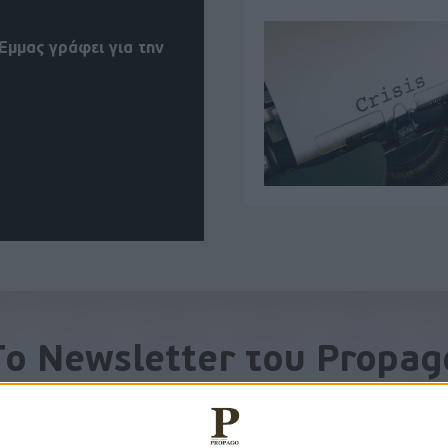
Έμμας γράφει για την
To Newsletter του Propag
Λάβετε την ανάλυση της ημέρας στο email σας