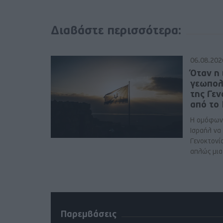
Διαβάστε περισσότερα:
06.08.202
Όταν η 
γεωπολ
της Γε
από το
Η ομόφων
Ισραήλ να
Γενοκτονί
απλώς μια 
Παρεμβάσεις