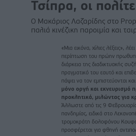
Τσίπρα, οι πολίτ
Ο Μακάριος Λαζαρίδης στο Propag
παλιά κινέζικη παροιμία και τα
«Μια εικόνα, χίλιες λέξεις», λέε
περίπτωση του πρώην πρωθυπο
διάρκεια της διαδικτυακής συ
πραγματικό του εαυτό και επιβ
πάψει να τον εμπιστεύονται και
μόνο οργή και εκνευρισμό π
προκλητικά, μιλώντας για 
Άλλωστε από τις 9 Φεβρουαρίου
πανδημίας, ειδικά στο Λεκανοπ
τρομοκράτη δολοφόνου Κουφοντ
προσφέρεται για φθηνή αντιπο