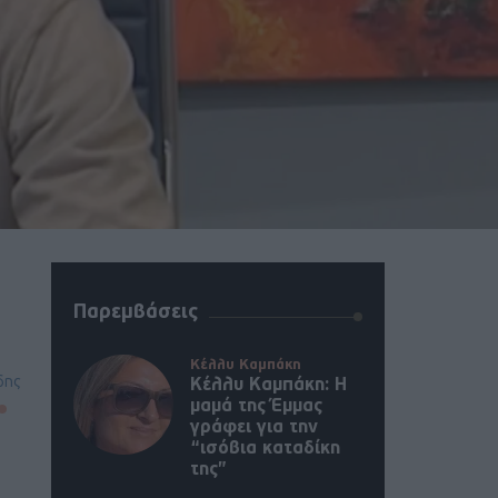
Παρεμβάσεις
Κέλλυ Καμπάκη
δης
Κέλλυ Καμπάκη: Η
μαμά της Έμμας
γράφει για την
“ισόβια καταδίκη
της”