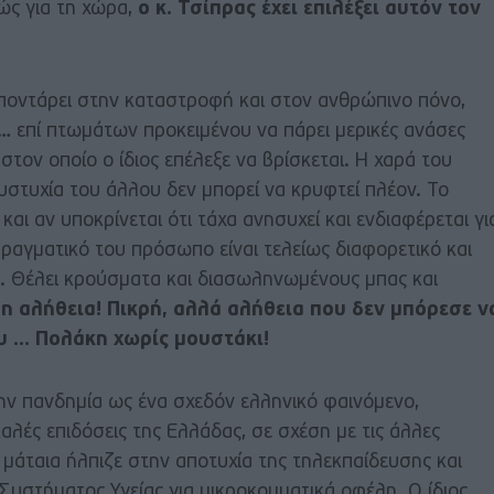
ώς για τη χώρα,
ο κ. Τσίπρας έχει επιλέξει αυτόν τον
 ποντάρει στην καταστροφή και στον ανθρώπινο πόνο,
… επί πτωμάτων προκειμένου να πάρει μερικές ανάσες
στον οποίο ο ίδιος επέλεξε να βρίσκεται. Η χαρά του
στυχία του άλλου δεν μπορεί να κρυφτεί πλέον. Το
και αν υποκρίνεται ότι τάχα ανησυχεί και ενδιαφέρεται γι
 πραγματικό του πρόσωπο είναι τελείως διαφορετικό και
. Θέλει κρούσματα και διασωληνωμένους μπας και
 η αλήθεια! Πικρή, αλλά αλήθεια που δεν μπόρεσε ν
υ … Πολάκη χωρίς μουστάκι!
 την πανδημία ως ένα σχεδόν ελληνικό φαινόμενο,
αλές επιδόσεις της Ελλάδας, σε σχέση με τις άλλες
 μάταια ήλπιζε στην αποτυχία της τηλεκπαίδευσης και
υστήματος Υγείας για μικροκομματικά οφέλη. Ο ίδιος