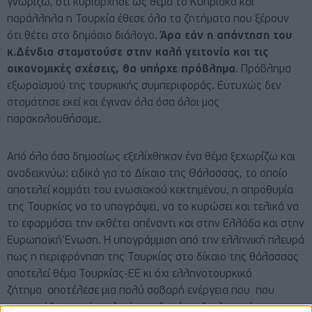
γνωρίζω, ότι κυριάρχησε ως θέμα το Κυπριακό και
παράλληλα η Τουρκία έθεσε όλα τα ζητήματα που ξέρουν
ότι θέτει στο δημόσιο διάλογο.
Άρα εάν η απάντηση του
κ.Δένδια σταματούσε στην καλή γειτονία και τις
οικονομικές σχέσεις, θα υπήρχε πρόβλημα
. Πρόβλημα
εξωραϊσμού της τουρκικής συμπεριφοράς. Ευτυχώς δεν
σταμάτησε εκεί και έγιναν όλα όσα όλοι μας
παρακολουθήσαμε.
Από όλα όσα δημοσίως εξελίχθηκαν ένα θέμα ξεχωρίζω και
αναδεικνύω: ειδικά για το Δίκαιο της Θάλασσας, το οποίο
αποτελεί κομμάτι του ενωσιακού κεκτημένου, η απροθυμία
της Τουρκίας να το υπογράψει, να το κυρώσει και τελικά να
το εφαρμόσει την εκθέτει απέναντι και στην Ελλάδα και στην
Ευρωπαϊκή Ένωση. Η υπογράμμιση από την ελληνική πλευρά
πως η περιφρόνηση της Τουρκίας στο δίκαιο της θάλασσας
αποτελεί θέμα Τουρκίας-ΕΕ κι όχι ελληνοτουρκικό
ζήτημα αποτέλεσε μια πολύ σοβαρή ενέργεια που που
υπηρετήθηκε από τη λεγόμενη δημόσια διπλωματία.