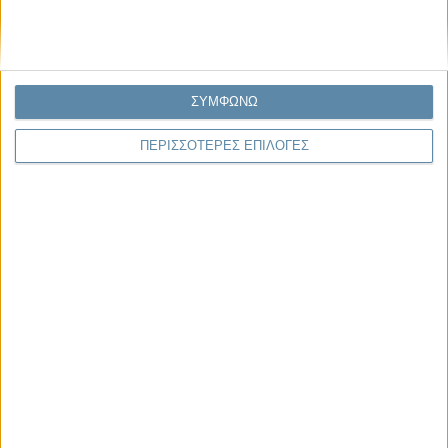
29.07.2026, 11:20
Η κρίση της προσδοκίας
ΣΥΜΦΩΝΩ
Κάθε εποχή έχει τη δική της μεγάλη πολιτική κρίση. Άλλοτε ήταν η
ΠΕΡΙΣΣΟΤΕΡΕΣ ΕΠΙΛΟΓΕΣ
κρίση της νομιμοποίησης. Άλλοτε η κρίση της
αντιπροσώπευσης...
Παρεμβάσεις
Κέλλυ Καμπάκη
Κέλλυ Καμπάκη: Η μαμά της Έμμας
γράφει για την “ισόβια καταδίκη
της”