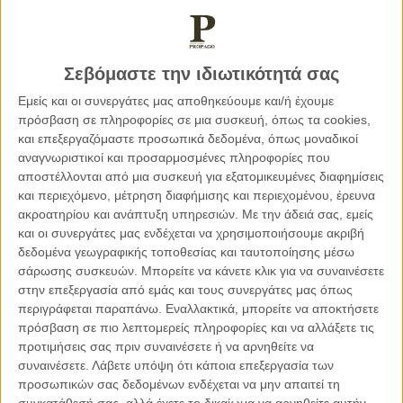
Σε ό,τι τώρα αφορά το μέλλον: η Τουρκία το 2020 δεν
ήταν απλώς προκλητική, ήταν επιθετική
. Επειδή όμως
Σεβόμαστε την ιδιωτικότητά σας
σήμερα το πρόβλημά της είναι πρωτίστως η Αμερική δεν
Εμείς και οι συνεργάτες μας αποθηκεύουμε και/ή έχουμε
εκτιμώ ότι το αμέσως επόμενο χρονικό διάστημα η Τουρκία
πρόσβαση σε πληροφορίες σε μια συσκευή, όπως τα cookies,
θα κλιμακώσει τις επιθετικές της ενέργειες. Επί προεδρίας
και επεξεργαζόμαστε προσωπικά δεδομένα, όπως μοναδικοί
Τράμπ ο Ερντογάν διαμόρφωσε έναν άξονα με την Μόσχα και
αναγνωριστικοί και προσαρμοσμένες πληροφορίες που
την Τεχεράνη που σήμερα με τον Μπάιντεν του δημιουργεί
αποστέλλονται από μια συσκευή για εξατομικευμένες διαφημίσεις
πολλά προβλήματα. Ακριβώς, λοιπόν, επειδή η Τουρκία
και περιεχόμενο, μέτρηση διαφήμισης και περιεχομένου, έρευνα
ακροατηρίου και ανάπτυξη υπηρεσιών.
Με την άδειά σας, εμείς
επιμένει στην προσπάθεια να εκπέμψει μηνύματα
και οι συνεργάτες μας ενδέχεται να χρησιμοποιήσουμε ακριβή
διαλλακτικότητας μπορεί κανείς να υποστηρίξει ότι επί του
δεδομένα γεωγραφικής τοποθεσίας και ταυτοποίησης μέσω
παρόντος δεν πρόκειται να δούμε επιθετικές συμπεριφορές
σάρωσης συσκευών. Μπορείτε να κάνετε κλικ για να συναινέσετε
αντίστοιχες με εκείνες του 2020. Επιλογικά ωστόσο
στην επεξεργασία από εμάς και τους συνεργάτες μας όπως
επισημαίνω ότι η συγκυρία που μόλις περιέγραψα δεν
περιγράφεται παραπάνω. Εναλλακτικά, μπορείτε να αποκτήσετε
μεταφράζεται σε εγκατάλειψη απο πλευράς Τουρκίας των
πρόσβαση σε πιο λεπτομερείς πληροφορίες και να αλλάξετε τις
στόχων της και σε αλλαγή των πρακτικών της
προτιμήσεις σας πριν συναινέσετε ή να αρνηθείτε να
συναινέσετε.
Λάβετε υπόψη ότι κάποια επεξεργασία των
μακροπρόθεσμα και ότι μία παρέμβαση δημόσιας
προσωπικών σας δεδομένων ενδέχεται να μην απαιτεί τη
διπλωματίας δεν ισοδυναμεί με οριστική επίλυση των