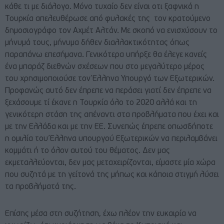
κάθε τι με διάλογο. Μόνο τυχαίο δεν είναι οτι ξαφνικά η
Τουρκία απελευθέρωσε από φυλακές της τον κρατούμενο
δημοσιογράφο τον Αχμέτ Αλτάν. Με σκοπό να ενισχύσουν το
μήνυμά τους, μήνυμα δήθεν διαλλακτικότητας όπως
παραπάνω επεσήμανα. Γενικότερα υπήρξε θα έλεγε κανείς
ένα μπαράζ διεθνών σχέσεων που στο μεγαλύτερο μέρος
του χρησιμοποιούσε τον Έλληνα Υπουργό των Εξωτερικών.
Προφανώς αυτό δεν έπρεπε να περάσει γιατί δεν έπρεπε να
ξεχάσουμε τί έκανε η Τουρκία όλο το 2020 αλλά και τη
γενικότερη στάση της απέναντι στα προβλήματα που έχει και
με την Ελλάδα και με την ΕΕ. Συνεπώς έπρεπε οπωσδήποτε
η ομιλία του Έλληνα υπουργού Εξωτερικών να περιλαμβάνει
κομμάτι ή το όλον αυτού του θέματος. Δεν μας
εκμεταλλεύονται, δεν μας μεταχειρίζονται, είμαστε μία χώρα
που συζητά με τη γείτονά της μήπως και κάποια στιγμή λύσει
τα προβλήματά της.
Επίσης μέσα στη συζήτηση, έχω πλέον την ευκαιρία να