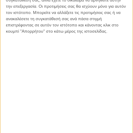
συγκατάθεσή σας, αλλά έχετε το δικαίωμα να αρνηθείτε αυτήν
προβλημάτων με την Τουρκία. Προφανώς! Με δεδομένο ότι
την επεξεργασία. Οι προτιμήσεις σας θα ισχύουν μόνο για αυτόν
η τοποθέτηση Δένδια στην Τουρκία ήταν προετοιμασμένη,
τον ιστότοπο. Μπορείτε να αλλάξετε τις προτιμήσεις σας ή να
εκτιμώ ότι η Ελλάδα πρέπει να προετοιμάζεται και για τα
ανακαλέσετε τη συγκατάθεσή σας ανά πάσα στιγμή
επόμενα βήματα.
επιστρέφοντας σε αυτόν τον ιστότοπο και κάνοντας κλικ στο
κουμπί "Απορρήτου" στο κάτω μέρος της ιστοσελίδας.
Ο Ανδρέας Λοβέρδος είναι Βουλευτής Β1’ Βορείου
Τομέα Αθηνών, Τομεάρχης Εξωτερικών του Κινήματος
Αλλαγής και καθηγητής Συνταγματικού Δικαίου
Κοινοποιήστε:
Facebook
X
LinkedIn
WhatsApp
Εκτύπωση
Διαβάστε περισσότερα: