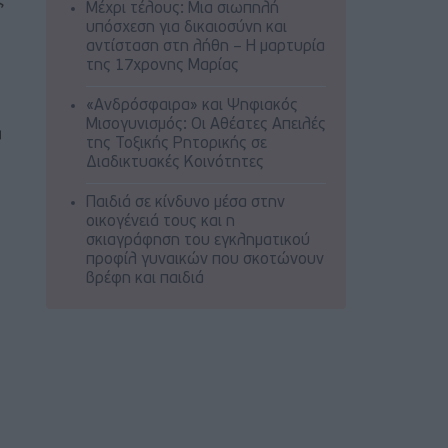
ς
Μέχρι τέλους: Μια σιωπηλή
Ο
υπόσχεση για δικαιοσύνη και
αντίσταση στη λήθη – Η μαρτυρία
της 17χρονης Μαρίας
«Ανδρόσφαιρα» και Ψηφιακός
Μισογυνισμός: Οι Αθέατες Απειλές
α
της Τοξικής Ρητορικής σε
Διαδικτυακές Κοινότητες
Παιδιά σε κίνδυνο μέσα στην
οικογένειά τους και η
σκιαγράφηση του εγκληματικού
προφίλ γυναικών που σκοτώνουν
βρέφη και παιδιά