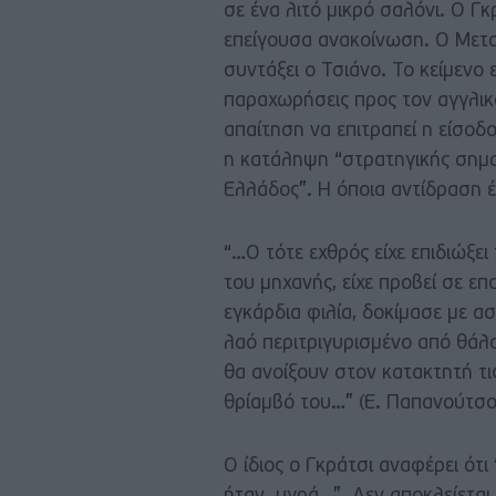
σε ένα λιτό μικρό σαλόνι. Ο Γκ
επείγουσα ανακοίνωση. Ο Μετα
συντάξει ο Τσιάνο. Το κείμενο 
παραχωρήσεις προς τον αγγλικό
απαίτηση να επιτραπεί η είσοδ
η κατάληψη “στρατηγικής σημα
Ελλάδος”. Η όποια αντίδραση 
“…Ο τότε εχθρός είχε επιδιώξε
του μηχανής, είχε προβεί σε ε
εγκάρδια φιλία, δοκίμασε με α
λαό περιτριγυρισμένο από θάλα
θα ανοίξουν στον κατακτητή τις
θρίαμβό του…” (Ε. Παπανούτσο
Ο ίδιος ο Γκράτσι αναφέρει ότ