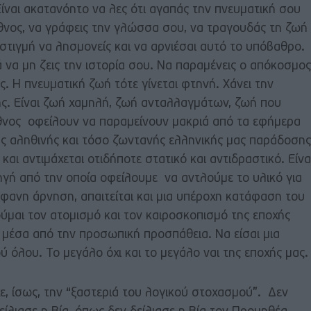
ίναι ακατανόητο να λες ότι αγαπάς την πνευματική σου
έθνος, να γράφεις την γλώσσα σου, να τραγουδάς τη ζωή
 στιγμή να λησμονείς και να αρνιέσαι αυτό το υπόβαθρο.
ά να μη ζεις την ιστορία σου. Να παραμένεις ο απόκοσμος
ς. Η πνευματική ζωή τότε γίνεται φτηνή. Χάνει την
 της. Είναι ζωή χαμηλή, ζωή ανταλλαγμάτων, ζωή που
έθνος οφείλουν να παραμείνουν μακριά από τα εφήμερα
της αληθινής και τόσο ζωντανής ελληνικής μας παράδοσης
 και αντιμάχεται οτιδήποτε στατικό και αντιδραστικό. Είνα
ηγή από την οποία οφείλουμε να αντλούμε το υλικό για
ήφανη άρνηση, απαιτείται και μια υπέροχη κατάφαση του
ούμαι τον ατομισμό και τον καιροσκοπισμό της εποχής
ίς μέσα από την προσωπική προσπάθεια. Να είσαι μια
 όλου. Το μεγάλο όχι και το μεγάλο ναι της εποχής μας.
χε, ίσως, την “ξαστεριά του λογικού στοχασμού”. Δεν