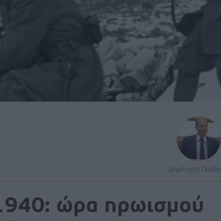
Δημήτρης Γκαβέ
1940: ώρα ηρωισμού