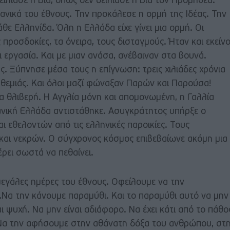
είλιασε η Βία, όπως δεν δείλιασε η Βία τον Προμηθέα.
νικά του έθνους. Την προκάλεσε η ορμή της Ιδέας. Την
θε Ελληνίδα. Όλη η Ελλάδα είχε γίνει μια ορμή. Οι
προσδοκίες, τα όνειρα, τους δισταγμούς. Ήταν και εκείνο
ι εργασία. Και με μιαν ανάσα, ανέβαιναν στα βουνά.
. Ξύπνησε μέσα τους η επίγνωση: τρεις χιλιάδες χρόνια
θεμιάς. Και όλοι μαζί φώναξαν Παρών και Παρούσα!
 θλιβερή. Η Αγγλία μόνη και απομονωμένη, η Γαλλία
τανική Ελλάδα αντιστάθηκε. Ασυγκράτητος υπήρξε ο
 εθελοντών από τις ελληνικές παροικίες. Τους
και νεκρών. Ο σύγχρονος κόσμος επιβεβαίωνε ακόμη μια
ξέρει σωστά να πεθαίνει.
μεγάλες ημέρες του έθνους. Οφείλουμε να την
Να την κάνουμε παραμύθι. Και το παραμύθι αυτό να μην
ι ψυχή. Να μην είναι αδιάφορο. Να έχει κάτι από το πάθο
 Να την αφήσουμε στην αθάνατη δόξα του ανθρώπου, στ