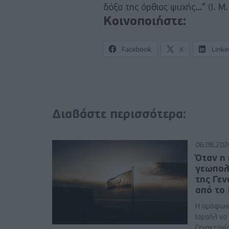
δόξα της όρθιας ψυχής…” (Ι. Μ
Κοινοποιήστε:
Facebook
X
Linke
Διαβάστε περισσότερα:
06.08.202
Όταν η 
γεωπολ
της Γε
από το
Η ομόφων
Ισραήλ να
Γενοκτονί