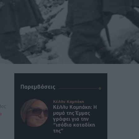
Παρεμβάσεις
Κέλλυ Καμπάκη
λας
Κέλλυ Καμπάκη: Η
μαμά της Έμμας
γράφει για την
“ισόβια καταδίκη
της”