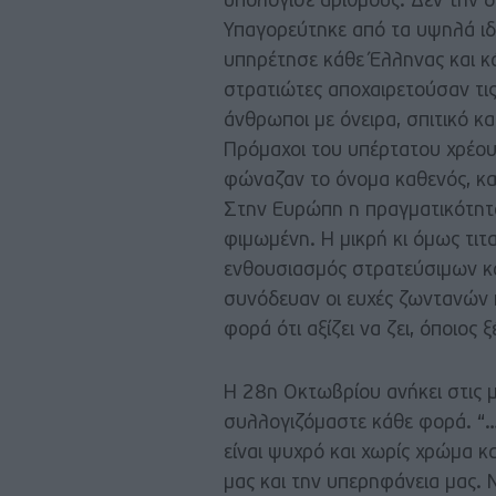
υπολόγισε αριθμούς. Δεν την δ
Υπαγορεύτηκε από τα υψηλά ιδα
υπηρέτησε κάθε Έλληνας και κά
στρατιώτες αποχαιρετούσαν τις 
άνθρωποι με όνειρα, σπιτικό κα
Πρόμαχοι του υπέρτατου χρέους
φώναζαν το όνομα καθενός, κα
Στην Ευρώπη η πραγματικότητα
φιμωμένη. Η μικρή κι όμως τι
ενθουσιασμός στρατεύσιμων και
συνόδευαν οι ευχές ζωντανών 
φορά ότι αξίζει να ζει, όποιος 
Η 28η Οκτωβρίου ανήκει στις 
συλλογιζόμαστε κάθε φορά. “…
είναι ψυχρό και χωρίς χρώμα κα
μας και την υπερηφάνεια μας.