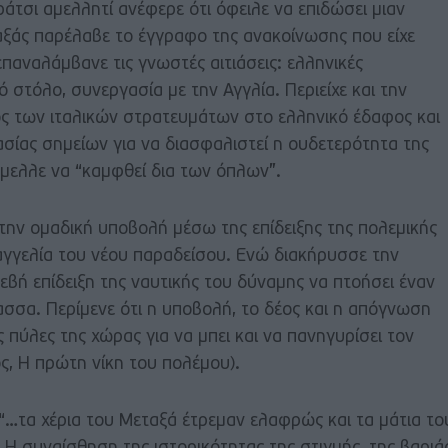
ράτσι αμελλητί ανέφερε ότι όφειλε να επιδώσει μιαν
ξάς παρέλαβε το έγγραφο της ανακοίνωσης που είχε
επαναλάμβανε τις γνωστές αιτιάσεις: ελληνικές
 στόλο, συνεργασία με την Αγγλία. Περιείχε και την
ος των ιταλικών στρατευμάτων στο ελληνικό έδαφος και
σίας σημείων για να διασφαλιστεί η ουδετερότητα της
έμελλε να “καμφθεί δια των όπλων”.
ι την ομαδική υποβολή μέσω της επίδειξης της πολεμικής
παγγελία του νέου παραδείσου. Ενώ διακήρυσσε την
σεβή επίδειξη της ναυτικής του δύναμης να πτοήσει έναν
σσα. Περίμενε ότι η υποβολή, το δέος και η απόγνωση
 πύλες της χώρας για να μπει και να πανηγυρίσει τον
ς, Η πρώτη νίκη του πολέμου).
ι “…τα χέρια του Μεταξά έτρεμαν ελαφρώς και τα μάτια το