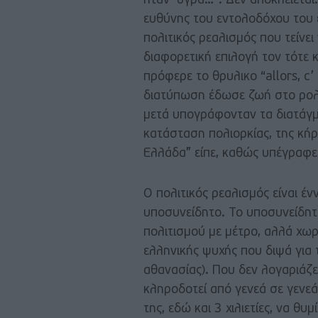
ήταν υγρά…”. Δεν αποκλείεται.
ευθύνης του εντολοδόχου του έ
πολιτικός ρεαλισμός που τείνει
διαφορετική επιλογή τον τότε
πρόφερε το θρυλικο “allors, c’
διατύπωση έδωσε ζωή στο ρολό
μετά υπογράφονταν τα διατάγμ
κατάσταση πολιορκίας, της κή
Ελλάδα” είπε, καθώς υπέγραφε
Ο πολιτικός ρεαλισμός είναι έν
υποσυνείδητο. Το υποσυνείδητ
πολιτισμού με μέτρο, αλλά χωρ
ελληνικής ψυχής που διψά για 
αθανασίας). Που δεν λογαριάζε
κληροδοτεί από γενεά σε γενε
της, εδώ και 3 χιλιετίες, να θ