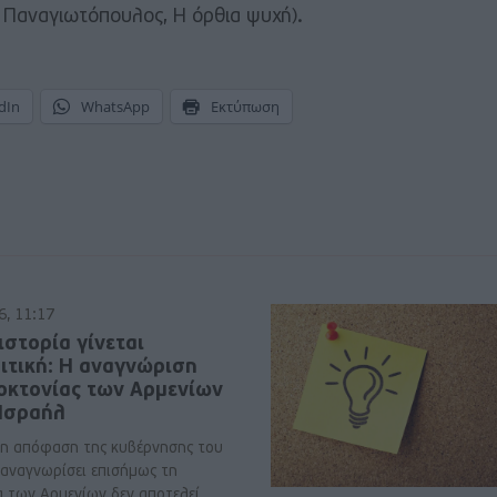
. Παναγιωτόπουλος, Η όρθια ψυχή).
dIn
WhatsApp
Εκτύπωση
6, 11:17
ιστορία γίνεται
ιτική: Η αναγνώριση
νοκτονίας των Αρμενίων
 Ισραήλ
η απόφαση της κυβέρνησης του
 αναγνωρίσει επισήμως τη
α των Αρμενίων δεν αποτελεί