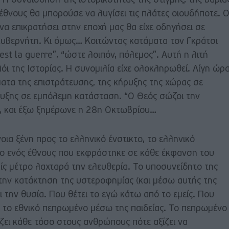
 Η συναίσθηση της ιστορικότητας της στιγμής, της βαριά
θνους θα μπορούσε να λυγίσει τις πλάτες οιουδήποτε. 
 να επικρατήσει στην εποχή μας θα είχε οδηγήσει σε
 κυβερνήτη. Κι όμως… Κοιτώντας κατάματα τον Γκράτσι
 est la guerre”, “ώστε λοιπόν, πόλεμος”. Αυτή η λιτή
ι της Ιστορίας. Η συνομιλία είχε ολοκληρωθεί. Λίγη ώρ
ατα της επιστράτευσης, της κήρυξης της χώρας σε
ρυξης σε εμπόλεμη κατάσταση. “Ο Θεός σώζοι την
, και έξω ξημέρωνε η 28η Οκτωβρίου…
νοια ξένη προς το ελληνικό ένστικτο, το ελληνικό
ο ενός έθνους που εκφράστηκε σε κάθε έκφανση του
ίς μέτρο λαχταρά την ελευθερία. Το υποσυνείδητο της
την κατάκτηση της υστεροφημίας (και μέσω αυτής της
ι την θυσία. Που θέτει το εγώ κάτω από το εμείς. Που
ά το εθνικό πεπρωμένο μέσω της παιδείας. Το πεπρωμένο
υμίζει κάθε τόσο στους ανθρώπους πότε αξίζει να