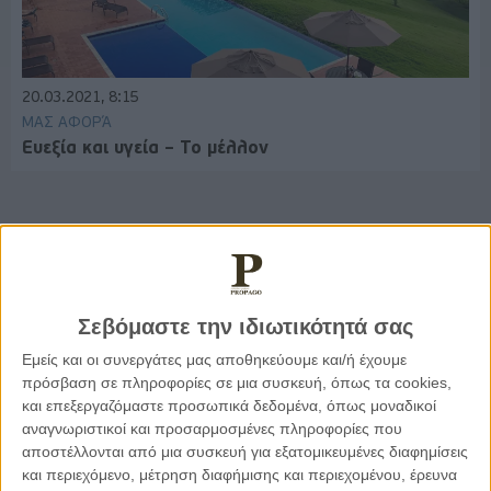
20.03.2021, 8:15
ΜΑΣ ΑΦΟΡΆ
Ευεξία και υγεία – Το μέλλον
Παρεμβάσεις
Σεβόμαστε την ιδιωτικότητά σας
Κέλλυ Καμπάκη
Κέλλυ Καμπάκη: Η μαμά της Έμμας
Εμείς και οι συνεργάτες μας αποθηκεύουμε και/ή έχουμε
γράφει για την “ισόβια καταδίκη
πρόσβαση σε πληροφορίες σε μια συσκευή, όπως τα cookies,
της”
και επεξεργαζόμαστε προσωπικά δεδομένα, όπως μοναδικοί
αναγνωριστικοί και προσαρμοσμένες πληροφορίες που
αποστέλλονται από μια συσκευή για εξατομικευμένες διαφημίσεις
Γιάννης Πανούσης
και περιεχόμενο, μέτρηση διαφήμισης και περιεχομένου, έρευνα
Οι μόνοι αθώοι