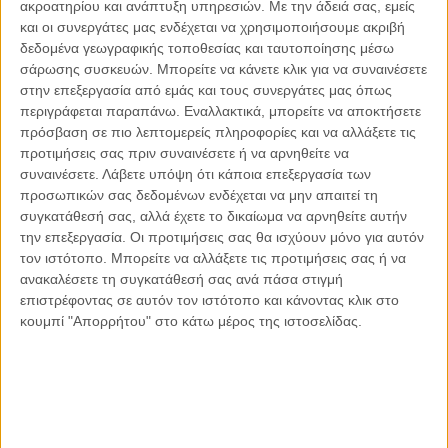
ακροατηρίου και ανάπτυξη υπηρεσιών.
Με την άδειά σας, εμείς
και οι συνεργάτες μας ενδέχεται να χρησιμοποιήσουμε ακριβή
δεδομένα γεωγραφικής τοποθεσίας και ταυτοποίησης μέσω
σάρωσης συσκευών. Μπορείτε να κάνετε κλικ για να συναινέσετε
στην επεξεργασία από εμάς και τους συνεργάτες μας όπως
Αντώνιος Ντακανάλης
περιγράφεται παραπάνω. Εναλλακτικά, μπορείτε να αποκτήσετε
Τέμπη: Η Κορυφή του Παγόβουνου
πρόσβαση σε πιο λεπτομερείς πληροφορίες και να αλλάξετε τις
μιας Κοινωνίας που βράζει
προτιμήσεις σας πριν συναινέσετε ή να αρνηθείτε να
συναινέσετε.
Λάβετε υπόψη ότι κάποια επεξεργασία των
προσωπικών σας δεδομένων ενδέχεται να μην απαιτεί τη
συγκατάθεσή σας, αλλά έχετε το δικαίωμα να αρνηθείτε αυτήν
Γιάννης Πανούσης
την επεξεργασία. Οι προτιμήσεις σας θα ισχύουν μόνο για αυτόν
Μικροδιάβολοι ή άγουροι
τον ιστότοπο. Μπορείτε να αλλάξετε τις προτιμήσεις σας ή να
εγκληματίες; – Άρθρο – παρέμβαση
ανακαλέσετε τη συγκατάθεσή σας ανά πάσα στιγμή
στο Propago του Γιάννη Πανούση
επιστρέφοντας σε αυτόν τον ιστότοπο και κάνοντας κλικ στο
κουμπί "Απορρήτου" στο κάτω μέρος της ιστοσελίδας.
Μαργαρίτης Τζίμας
Ο απέναντι