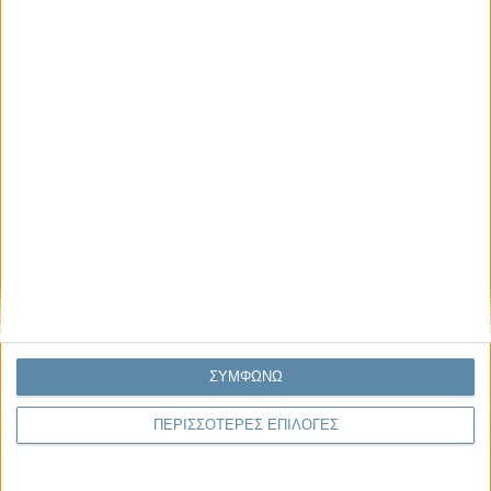
Μας αφορά
Πρόσφατα
Η κρίση της προσδοκίας
Ο Όλυμπος εντάχθηκε στον Κατάλογο Μνημείων
Παγκόσμιας Κληρονομιάς της UNESCO
Σεισμοί Βενεζουέλας 2026: Επιτόπια Διερεύνηση,
Τεκμηρίωση και Διδάγματα
Ανθισμένη συ-στολή
Να αφήνεις τους ανθρώπους να είναι (letting
people be)
ΣΥΜΦΩΝΩ
ΠΕΡΙΣΣΟΤΕΡΕΣ ΕΠΙΛΟΓΕΣ
To Newsletter του Propago