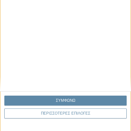
Μας αφορά
Πρόσφατα
Η κρίση της προσδοκίας
Ο Όλυμπος εντάχθηκε στον Κατάλογο Μνημείων
Παγκόσμιας Κληρονομιάς της UNESCO
Σεισμοί Βενεζουέλας 2026: Επιτόπια Διερεύνηση,
Τεκμηρίωση και Διδάγματα
Ανθισμένη συ-στολή
Να αφήνεις τους ανθρώπους να είναι (letting
people be)
ΣΥΜΦΩΝΩ
ΠΕΡΙΣΣΟΤΕΡΕΣ ΕΠΙΛΟΓΕΣ
To Newsletter του Propago