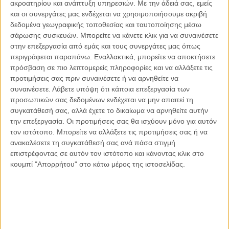
ακροατηρίου και ανάπτυξη υπηρεσιών.
Με την άδειά σας, εμείς
και οι συνεργάτες μας ενδέχεται να χρησιμοποιήσουμε ακριβή
δεδομένα γεωγραφικής τοποθεσίας και ταυτοποίησης μέσω
σάρωσης συσκευών. Μπορείτε να κάνετε κλικ για να συναινέσετε
στην επεξεργασία από εμάς και τους συνεργάτες μας όπως
Αντώνιος Ντακανάλης
περιγράφεται παραπάνω. Εναλλακτικά, μπορείτε να αποκτήσετε
Τέμπη: Η Κορυφή του Παγόβουνου
πρόσβαση σε πιο λεπτομερείς πληροφορίες και να αλλάξετε τις
μιας Κοινωνίας που βράζει
προτιμήσεις σας πριν συναινέσετε ή να αρνηθείτε να
συναινέσετε.
Λάβετε υπόψη ότι κάποια επεξεργασία των
προσωπικών σας δεδομένων ενδέχεται να μην απαιτεί τη
συγκατάθεσή σας, αλλά έχετε το δικαίωμα να αρνηθείτε αυτήν
Γιάννης Πανούσης
την επεξεργασία. Οι προτιμήσεις σας θα ισχύουν μόνο για αυτόν
Μικροδιάβολοι ή άγουροι
τον ιστότοπο. Μπορείτε να αλλάξετε τις προτιμήσεις σας ή να
εγκληματίες; – Άρθρο – παρέμβαση
ανακαλέσετε τη συγκατάθεσή σας ανά πάσα στιγμή
στο Propago του Γιάννη Πανούση
επιστρέφοντας σε αυτόν τον ιστότοπο και κάνοντας κλικ στο
κουμπί "Απορρήτου" στο κάτω μέρος της ιστοσελίδας.
Μαργαρίτης Τζίμας
Ο απέναντι