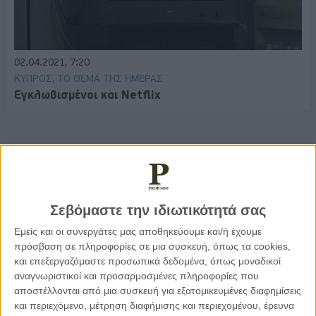
02.04.2021, 7:20
ΚΎΠΡΟΣ, ΤΟ ΘΈΜΑ ΤΗΣ ΗΜΈΡΑΣ
Εγκλωβισμένοι και Netflix
Παρεμβάσεις
Σεβόμαστε την ιδιωτικότητά σας
Κέλλυ Καμπάκη
Κέλλυ Καμπάκη: Η μαμά της Έμμας
Εμείς και οι συνεργάτες μας αποθηκεύουμε και/ή έχουμε
γράφει για την “ισόβια καταδίκη
πρόσβαση σε πληροφορίες σε μια συσκευή, όπως τα cookies,
της”
και επεξεργαζόμαστε προσωπικά δεδομένα, όπως μοναδικοί
αναγνωριστικοί και προσαρμοσμένες πληροφορίες που
αποστέλλονται από μια συσκευή για εξατομικευμένες διαφημίσεις
Γιάννης Πανούσης
και περιεχόμενο, μέτρηση διαφήμισης και περιεχομένου, έρευνα
Οι μόνοι αθώοι