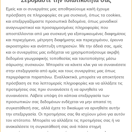
Σεβόμαστε την ιδιωτικότητά σας
18.05.2022, 21:35
ΕΛΛΆΔΑ, ΤΟ ΘΈΜΑ ΤΗΣ ΗΜΈΡΑΣ
Εμείς και οι συνεργάτες μας αποθηκεύουμε και/ή έχουμε
Οι γυναίκες στη Ναυτιλία
πρόσβαση σε πληροφορίες σε μια συσκευή, όπως τα cookies,
και επεξεργαζόμαστε προσωπικά δεδομένα, όπως μοναδικοί
αναγνωριστικοί και προσαρμοσμένες πληροφορίες που
αποστέλλονται από μια συσκευή για εξατομικευμένες διαφημίσεις
και περιεχόμενο, μέτρηση διαφήμισης και περιεχομένου, έρευνα
ακροατηρίου και ανάπτυξη υπηρεσιών.
Με την άδειά σας, εμείς
και οι συνεργάτες μας ενδέχεται να χρησιμοποιήσουμε ακριβή
δεδομένα γεωγραφικής τοποθεσίας και ταυτοποίησης μέσω
σάρωσης συσκευών. Μπορείτε να κάνετε κλικ για να συναινέσετε
στην επεξεργασία από εμάς και τους συνεργάτες μας όπως
περιγράφεται παραπάνω. Εναλλακτικά, μπορείτε να αποκτήσετε
πρόσβαση σε πιο λεπτομερείς πληροφορίες και να αλλάξετε τις
προτιμήσεις σας πριν συναινέσετε ή να αρνηθείτε να
συναινέσετε.
Λάβετε υπόψη ότι κάποια επεξεργασία των
προσωπικών σας δεδομένων ενδέχεται να μην απαιτεί τη
συγκατάθεσή σας, αλλά έχετε το δικαίωμα να αρνηθείτε αυτήν
27.03.2022, 21:25
την επεξεργασία. Οι προτιμήσεις σας θα ισχύουν μόνο για αυτόν
τον ιστότοπο. Μπορείτε να αλλάξετε τις προτιμήσεις σας ή να
ΕΛΛΆΔΑ, ΤΟ ΘΈΜΑ ΤΗΣ ΗΜΈΡΑΣ
ανακαλέσετε τη συγκατάθεσή σας ανά πάσα στιγμή
Γυναίκες στη φυλακή και στην αμείλικτη κοινωνική