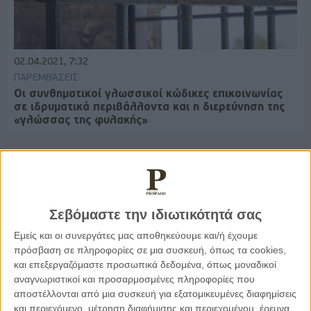
02.04.2021, 7:32
ΠΑΡΕΜΒΆΣΕΙΣ
Οι συνθηματικοί γλωσσικοί κώδικες επικοινωνίας
σε ιδρυματικά περιβάλλοντα και η διερεύνηση της
«γλώσσας της φυλακής»
Παρεμβάσεις
Σεβόμαστε την ιδιωτικότητά σας
Κέλλυ Καμπάκη
Εμείς και οι συνεργάτες μας αποθηκεύουμε και/ή έχουμε
Κέλλυ Καμπάκη: Η μαμά της Έμμας
πρόσβαση σε πληροφορίες σε μια συσκευή, όπως τα cookies,
γράφει για την “ισόβια καταδίκη
και επεξεργαζόμαστε προσωπικά δεδομένα, όπως μοναδικοί
της”
αναγνωριστικοί και προσαρμοσμένες πληροφορίες που
αποστέλλονται από μια συσκευή για εξατομικευμένες διαφημίσεις
και περιεχόμενο, μέτρηση διαφήμισης και περιεχομένου, έρευνα