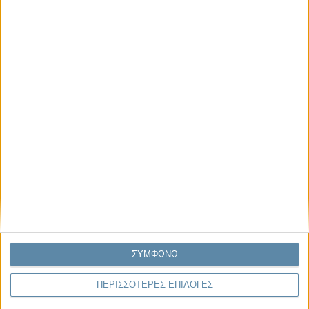
Μας αφορά
Πρόσφατα
Η κρίση της προσδοκίας
Ο Όλυμπος εντάχθηκε στον Κατάλογο Μνημείων
Παγκόσμιας Κληρονομιάς της UNESCO
Σεισμοί Βενεζουέλας 2026: Επιτόπια Διερεύνηση,
Τεκμηρίωση και Διδάγματα
Ανθισμένη συ-στολή
Να αφήνεις τους ανθρώπους να είναι (letting
ΣΥΜΦΩΝΩ
people be)
ΠΕΡΙΣΣΟΤΕΡΕΣ ΕΠΙΛΟΓΕΣ