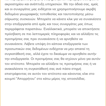
Γιάννης Πανούσης
ακροατηρίου και ανάπτυξη υπηρεσιών.
Με την άδειά σας, εμείς
Οι μόνοι αθώοι
και οι συνεργάτες μας ενδέχεται να χρησιμοποιήσουμε ακριβή
δεδομένα γεωγραφικής τοποθεσίας και ταυτοποίησης μέσω
σάρωσης συσκευών. Μπορείτε να κάνετε κλικ για να συναινέσετε
στην επεξεργασία από εμάς και τους συνεργάτες μας όπως
περιγράφεται παραπάνω. Εναλλακτικά, μπορείτε να αποκτήσετε
Αντώνιος Ντακανάλης
πρόσβαση σε πιο λεπτομερείς πληροφορίες και να αλλάξετε τις
Τέμπη: Η Κορυφή του Παγόβουνου
προτιμήσεις σας πριν συναινέσετε ή να αρνηθείτε να
μιας Κοινωνίας που βράζει
συναινέσετε.
Λάβετε υπόψη ότι κάποια επεξεργασία των
προσωπικών σας δεδομένων ενδέχεται να μην απαιτεί τη
συγκατάθεσή σας, αλλά έχετε το δικαίωμα να αρνηθείτε αυτήν
την επεξεργασία. Οι προτιμήσεις σας θα ισχύουν μόνο για αυτόν
Γιάννης Πανούσης
τον ιστότοπο. Μπορείτε να αλλάξετε τις προτιμήσεις σας ή να
Μικροδιάβολοι ή άγουροι
ανακαλέσετε τη συγκατάθεσή σας ανά πάσα στιγμή
εγκληματίες; – Άρθρο – παρέμβαση
επιστρέφοντας σε αυτόν τον ιστότοπο και κάνοντας κλικ στο
στο Propago του Γιάννη Πανούση
κουμπί "Απορρήτου" στο κάτω μέρος της ιστοσελίδας.
Μαργαρίτης Τζίμας
Ο απέναντι