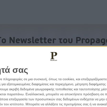
To Newsletter του Propag
Λάβετε την ανάλυση της ημέρας στο email σας
ητά σας
σε πληροφορίες σε μια συσκευή, όπως τα cookies, και επεξεργαζόμαστ
α εξατομικευμένες διαφημίσεις και περιεχόμενο, μέτρηση διαφήμισης 
οιήσουμε ακριβή δεδομένα γεωγραφικής τοποθεσίας και ταυτοποίησης μέ
εται παραπάνω. Εναλλακτικά, μπορείτε να αποκτήσετε πρόσβαση σε πιο
άποια επεξεργασία των προσωπικών σας δεδομένων ενδέχεται να μην απ
τόν τον ιστότοπο. Μπορείτε να αλλάξετε τις προτιμήσεις σας ή να ανα
εμβάσεις