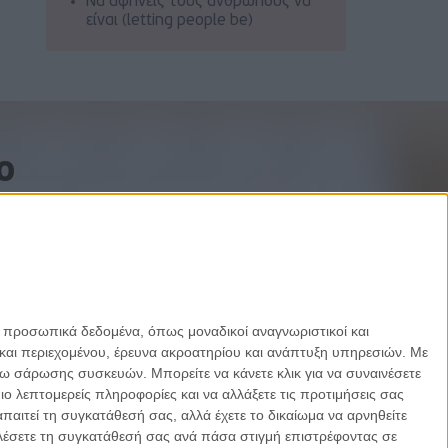
Να αφήνεις τους ανθρώπους να
είναι (letting people be)
o
ε προσωπικά δεδομένα, όπως μοναδικοί αναγνωριστικοί και
και περιεχομένου, έρευνα ακροατηρίου και ανάπτυξη υπηρεσιών.
Με
σω σάρωσης συσκευών. Μπορείτε να κάνετε κλικ για να συναινέσετε
 λεπτομερείς πληροφορίες και να αλλάξετε τις προτιμήσεις σας
αιτεί τη συγκατάθεσή σας, αλλά έχετε το δικαίωμα να αρνηθείτε
καλέσετε τη συγκατάθεσή σας ανά πάσα στιγμή επιστρέφοντας σε
Designed by Porcupine Colors
-
Developed by Joinweb