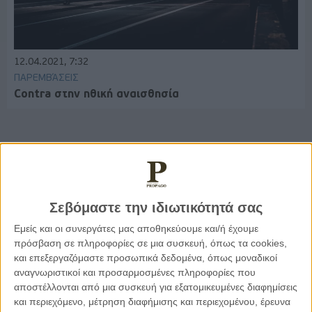
12.04.2021, 7:32
ΠΑΡΕΜΒΆΣΕΙΣ
Contra στην ηθική αναισθησία
Παρεμβάσεις
Σεβόμαστε την ιδιωτικότητά σας
Κέλλυ Καμπάκη
Κέλλυ Καμπάκη: Η μαμά της Έμμας
Εμείς και οι συνεργάτες μας αποθηκεύουμε και/ή έχουμε
γράφει για την “ισόβια καταδίκη
πρόσβαση σε πληροφορίες σε μια συσκευή, όπως τα cookies,
της”
και επεξεργαζόμαστε προσωπικά δεδομένα, όπως μοναδικοί
αναγνωριστικοί και προσαρμοσμένες πληροφορίες που
αποστέλλονται από μια συσκευή για εξατομικευμένες διαφημίσεις
Γιάννης Πανούσης
και περιεχόμενο, μέτρηση διαφήμισης και περιεχομένου, έρευνα
Οι μόνοι αθώοι