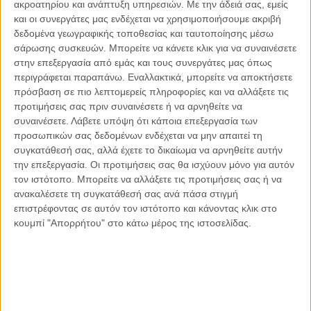
ακροατηρίου και ανάπτυξη υπηρεσιών.
Με την άδειά σας, εμείς
και οι συνεργάτες μας ενδέχεται να χρησιμοποιήσουμε ακριβή
δεδομένα γεωγραφικής τοποθεσίας και ταυτοποίησης μέσω
σάρωσης συσκευών. Μπορείτε να κάνετε κλικ για να συναινέσετε
στην επεξεργασία από εμάς και τους συνεργάτες μας όπως
Αντώνιος Ντακανάλης
περιγράφεται παραπάνω. Εναλλακτικά, μπορείτε να αποκτήσετε
Τέμπη: Η Κορυφή του Παγόβουνου
πρόσβαση σε πιο λεπτομερείς πληροφορίες και να αλλάξετε τις
μιας Κοινωνίας που βράζει
προτιμήσεις σας πριν συναινέσετε ή να αρνηθείτε να
συναινέσετε.
Λάβετε υπόψη ότι κάποια επεξεργασία των
προσωπικών σας δεδομένων ενδέχεται να μην απαιτεί τη
συγκατάθεσή σας, αλλά έχετε το δικαίωμα να αρνηθείτε αυτήν
Γιάννης Πανούσης
την επεξεργασία. Οι προτιμήσεις σας θα ισχύουν μόνο για αυτόν
Μικροδιάβολοι ή άγουροι
τον ιστότοπο. Μπορείτε να αλλάξετε τις προτιμήσεις σας ή να
εγκληματίες; – Άρθρο – παρέμβαση
ανακαλέσετε τη συγκατάθεσή σας ανά πάσα στιγμή
στο Propago του Γιάννη Πανούση
επιστρέφοντας σε αυτόν τον ιστότοπο και κάνοντας κλικ στο
κουμπί "Απορρήτου" στο κάτω μέρος της ιστοσελίδας.
Μαργαρίτης Τζίμας
Ο απέναντι