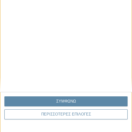
Μας αφορά
Πρόσφατα
Η κρίση της προσδοκίας
Ο Όλυμπος εντάχθηκε στον Κατάλογο Μνημείων
Παγκόσμιας Κληρονομιάς της UNESCO
Σεισμοί Βενεζουέλας 2026: Επιτόπια Διερεύνηση,
Τεκμηρίωση και Διδάγματα
Ανθισμένη συ-στολή
Να αφήνεις τους ανθρώπους να είναι (letting
people be)
ΣΥΜΦΩΝΩ
ΠΕΡΙΣΣΟΤΕΡΕΣ ΕΠΙΛΟΓΕΣ
To Newsletter του Propago