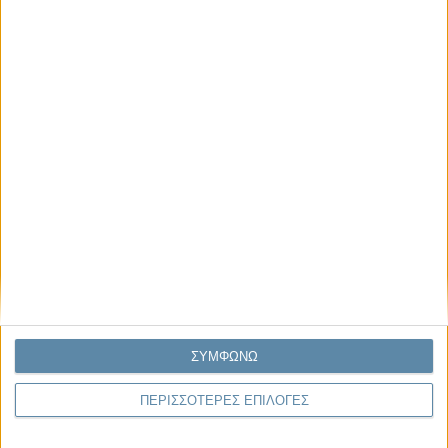
Μας αφορά
Πρόσφατα
Η κρίση της προσδοκίας
Ο Όλυμπος εντάχθηκε στον Κατάλογο Μνημείων
Παγκόσμιας Κληρονομιάς της UNESCO
Σεισμοί Βενεζουέλας 2026: Επιτόπια Διερεύνηση,
Τεκμηρίωση και Διδάγματα
Ανθισμένη συ-στολή
Να αφήνεις τους ανθρώπους να είναι (letting
ΣΥΜΦΩΝΩ
people be)
ΠΕΡΙΣΣΟΤΕΡΕΣ ΕΠΙΛΟΓΕΣ