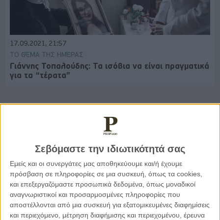
17.09.2021, 21:57
ΤΟ ΘΈΜΑ ΤΗΣ ΗΜΈΡΑΣ
Γιάννης Τοπαλούδης: Τα ισόβια να είναι πραγματικά
για τα “τέρατα”
Παρεμβάσεις
Σεβόμαστε την ιδιωτικότητά σας
Κέλλυ Καμπάκη
Εμείς και οι συνεργάτες μας αποθηκεύουμε και/ή έχουμε
Κέλλυ Καμπάκη: Η μαμά της Έμμας
πρόσβαση σε πληροφορίες σε μια συσκευή, όπως τα cookies,
γράφει για την “ισόβια καταδίκη
της”
και επεξεργαζόμαστε προσωπικά δεδομένα, όπως μοναδικοί
αναγνωριστικοί και προσαρμοσμένες πληροφορίες που
αποστέλλονται από μια συσκευή για εξατομικευμένες διαφημίσεις
και περιεχόμενο, μέτρηση διαφήμισης και περιεχομένου, έρευνα
Γιάννης Πανούσης