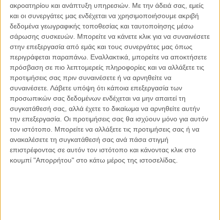
ακροατηρίου και ανάπτυξη υπηρεσιών.
Με την άδειά σας, εμείς
Οι μόνοι αθώοι
και οι συνεργάτες μας ενδέχεται να χρησιμοποιήσουμε ακριβή
δεδομένα γεωγραφικής τοποθεσίας και ταυτοποίησης μέσω
σάρωσης συσκευών. Μπορείτε να κάνετε κλικ για να συναινέσετε
στην επεξεργασία από εμάς και τους συνεργάτες μας όπως
περιγράφεται παραπάνω. Εναλλακτικά, μπορείτε να αποκτήσετε
Αντώνιος Ντακανάλης
πρόσβαση σε πιο λεπτομερείς πληροφορίες και να αλλάξετε τις
Τέμπη: Η Κορυφή του Παγόβουνου
μιας Κοινωνίας που βράζει
προτιμήσεις σας πριν συναινέσετε ή να αρνηθείτε να
συναινέσετε.
Λάβετε υπόψη ότι κάποια επεξεργασία των
προσωπικών σας δεδομένων ενδέχεται να μην απαιτεί τη
συγκατάθεσή σας, αλλά έχετε το δικαίωμα να αρνηθείτε αυτήν
την επεξεργασία. Οι προτιμήσεις σας θα ισχύουν μόνο για αυτόν
Γιάννης Πανούσης
τον ιστότοπο. Μπορείτε να αλλάξετε τις προτιμήσεις σας ή να
Μικροδιάβολοι ή άγουροι
εγκληματίες; – Άρθρο – παρέμβαση
ανακαλέσετε τη συγκατάθεσή σας ανά πάσα στιγμή
στο Propago του Γιάννη Πανούση
επιστρέφοντας σε αυτόν τον ιστότοπο και κάνοντας κλικ στο
κουμπί "Απορρήτου" στο κάτω μέρος της ιστοσελίδας.
Μαργαρίτης Τζίμας
Ο απέναντι