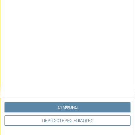
Μας αφορά
Πρόσφατα
Η κρίση της προσδοκίας
Ο Όλυμπος εντάχθηκε στον Κατάλογο Μνημείων
Παγκόσμιας Κληρονομιάς της UNESCO
Σεισμοί Βενεζουέλας 2026: Επιτόπια Διερεύνηση,
Τεκμηρίωση και Διδάγματα
Ανθισμένη συ-στολή
Να αφήνεις τους ανθρώπους να είναι (letting
ΣΥΜΦΩΝΩ
people be)
ΠΕΡΙΣΣΟΤΕΡΕΣ ΕΠΙΛΟΓΕΣ