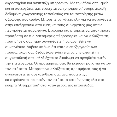
ακροατηρίου και ανάπτυξη υπηρεσιών.
Με την άδειά σας, εμείς
Οι μόνοι αθώοι
και οι συνεργάτες μας ενδέχεται να χρησιμοποιήσουμε ακριβή
δεδομένα γεωγραφικής τοποθεσίας και ταυτοποίησης μέσω
σάρωσης συσκευών. Μπορείτε να κάνετε κλικ για να συναινέσετε
στην επεξεργασία από εμάς και τους συνεργάτες μας όπως
περιγράφεται παραπάνω. Εναλλακτικά, μπορείτε να αποκτήσετε
Αντώνιος Ντακανάλης
πρόσβαση σε πιο λεπτομερείς πληροφορίες και να αλλάξετε τις
Τέμπη: Η Κορυφή του Παγόβουνου
μιας Κοινωνίας που βράζει
προτιμήσεις σας πριν συναινέσετε ή να αρνηθείτε να
συναινέσετε.
Λάβετε υπόψη ότι κάποια επεξεργασία των
προσωπικών σας δεδομένων ενδέχεται να μην απαιτεί τη
συγκατάθεσή σας, αλλά έχετε το δικαίωμα να αρνηθείτε αυτήν
την επεξεργασία. Οι προτιμήσεις σας θα ισχύουν μόνο για αυτόν
Γιάννης Πανούσης
τον ιστότοπο. Μπορείτε να αλλάξετε τις προτιμήσεις σας ή να
Μικροδιάβολοι ή άγουροι
εγκληματίες; – Άρθρο – παρέμβαση
ανακαλέσετε τη συγκατάθεσή σας ανά πάσα στιγμή
στο Propago του Γιάννη Πανούση
επιστρέφοντας σε αυτόν τον ιστότοπο και κάνοντας κλικ στο
κουμπί "Απορρήτου" στο κάτω μέρος της ιστοσελίδας.
Μαργαρίτης Τζίμας
Ο απέναντι