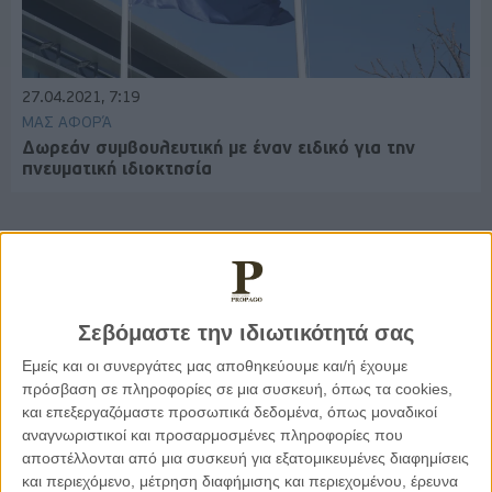
27.04.2021, 7:19
ΜΑΣ ΑΦΟΡΆ
Δωρεάν συμβουλευτική με έναν ειδικό για την
πνευματική ιδιοκτησία
Παρεμβάσεις
Σεβόμαστε την ιδιωτικότητά σας
Κέλλυ Καμπάκη
Εμείς και οι συνεργάτες μας αποθηκεύουμε και/ή έχουμε
Κέλλυ Καμπάκη: Η μαμά της Έμμας
πρόσβαση σε πληροφορίες σε μια συσκευή, όπως τα cookies,
γράφει για την “ισόβια καταδίκη
της”
και επεξεργαζόμαστε προσωπικά δεδομένα, όπως μοναδικοί
αναγνωριστικοί και προσαρμοσμένες πληροφορίες που
αποστέλλονται από μια συσκευή για εξατομικευμένες διαφημίσεις
και περιεχόμενο, μέτρηση διαφήμισης και περιεχομένου, έρευνα
Γιάννης Πανούσης