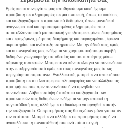
Σεβόμαστε την ιδιωτικότητά σας
ΕΛΛΆΔΑ, ΠΟΛΙΤΙΚΉ, ΤΟ ΘΈΜΑ ΤΗΣ ΗΜΈΡΑΣ
Εμείς και οι συνεργάτες μας αποθηκεύουμε και/ή έχουμε
200 χρόνια μετά
πρόσβαση σε πληροφορίες σε μια συσκευή, όπως τα cookies,
και επεξεργαζόμαστε προσωπικά δεδομένα, όπως μοναδικοί
αναγνωριστικοί και προσαρμοσμένες πληροφορίες που
αποστέλλονται από μια συσκευή για εξατομικευμένες διαφημίσεις
και περιεχόμενο, μέτρηση διαφήμισης και περιεχομένου, έρευνα
ακροατηρίου και ανάπτυξη υπηρεσιών.
Με την άδειά σας, εμείς
και οι συνεργάτες μας ενδέχεται να χρησιμοποιήσουμε ακριβή
δεδομένα γεωγραφικής τοποθεσίας και ταυτοποίησης μέσω
σάρωσης συσκευών. Μπορείτε να κάνετε κλικ για να συναινέσετε
στην επεξεργασία από εμάς και τους συνεργάτες μας όπως
περιγράφεται παραπάνω. Εναλλακτικά, μπορείτε να αποκτήσετε
πρόσβαση σε πιο λεπτομερείς πληροφορίες και να αλλάξετε τις
προτιμήσεις σας πριν συναινέσετε ή να αρνηθείτε να
συναινέσετε.
Λάβετε υπόψη ότι κάποια επεξεργασία των
προσωπικών σας δεδομένων ενδέχεται να μην απαιτεί τη
συγκατάθεσή σας, αλλά έχετε το δικαίωμα να αρνηθείτε αυτήν
25.03.2021, 11:27
την επεξεργασία. Οι προτιμήσεις σας θα ισχύουν μόνο για αυτόν
ΠΑΡΕΜΒΆΣΕΙΣ
τον ιστότοπο. Μπορείτε να αλλάξετε τις προτιμήσεις σας ή να
Στα αυτιά μας αντηχεί το σύνθημα των Αρματωλών
ανακαλέσετε τη συγκατάθεσή σας ανά πάσα στιγμή
και των Κλεφτών