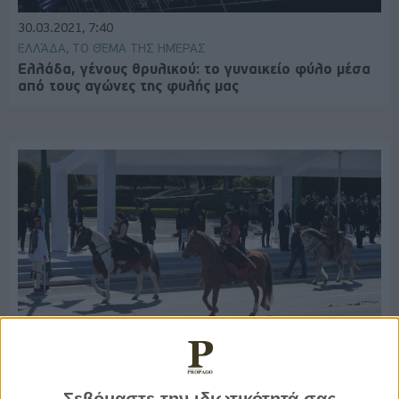
30.03.2021, 7:40
ΕΛΛΆΔΑ, ΤΟ ΘΈΜΑ ΤΗΣ ΗΜΈΡΑΣ
Ελλάδα, γένους θρυλικού: το γυναικείο φύλο μέσα
από τους αγώνες της φυλής μας
29.03.2021, 7:43