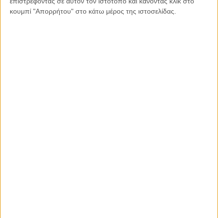
επιστρέφοντας σε αυτόν τον ιστότοπο και κάνοντας κλικ στο
κουμπί "Απορρήτου" στο κάτω μέρος της ιστοσελίδας.
25.03.2021, 7:55
ΕΛΛΆΔΑ, ΤΟ ΘΈΜΑ ΤΗΣ ΗΜΈΡΑΣ
Μίμης Ανδρουλάκης: Το 1821 επιστρέφει στην
ελληνική ιστορία με τον δικό του τρόπο