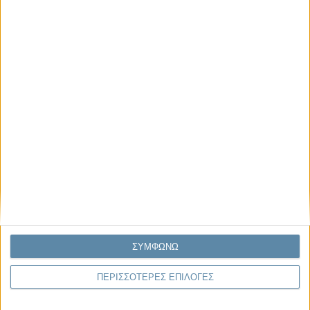
Μας αφορά
Πρόσφατα
Η κρίση της προσδοκίας
Ο Όλυμπος εντάχθηκε στον Κατάλογο Μνημείων
Παγκόσμιας Κληρονομιάς της UNESCO
Σεισμοί Βενεζουέλας 2026: Επιτόπια Διερεύνηση,
Τεκμηρίωση και Διδάγματα
Ανθισμένη συ-στολή
Να αφήνεις τους ανθρώπους να είναι (letting
ΣΥΜΦΩΝΩ
people be)
ΠΕΡΙΣΣΟΤΕΡΕΣ ΕΠΙΛΟΓΕΣ