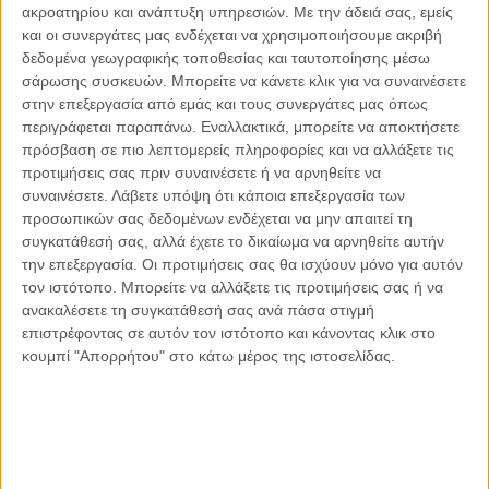
ακροατηρίου και ανάπτυξη υπηρεσιών.
Με την άδειά σας, εμείς
Οι μόνοι αθώοι
και οι συνεργάτες μας ενδέχεται να χρησιμοποιήσουμε ακριβή
δεδομένα γεωγραφικής τοποθεσίας και ταυτοποίησης μέσω
σάρωσης συσκευών. Μπορείτε να κάνετε κλικ για να συναινέσετε
στην επεξεργασία από εμάς και τους συνεργάτες μας όπως
περιγράφεται παραπάνω. Εναλλακτικά, μπορείτε να αποκτήσετε
Αντώνιος Ντακανάλης
πρόσβαση σε πιο λεπτομερείς πληροφορίες και να αλλάξετε τις
Τέμπη: Η Κορυφή του Παγόβουνου
μιας Κοινωνίας που βράζει
προτιμήσεις σας πριν συναινέσετε ή να αρνηθείτε να
συναινέσετε.
Λάβετε υπόψη ότι κάποια επεξεργασία των
προσωπικών σας δεδομένων ενδέχεται να μην απαιτεί τη
συγκατάθεσή σας, αλλά έχετε το δικαίωμα να αρνηθείτε αυτήν
την επεξεργασία. Οι προτιμήσεις σας θα ισχύουν μόνο για αυτόν
Γιάννης Πανούσης
τον ιστότοπο. Μπορείτε να αλλάξετε τις προτιμήσεις σας ή να
Μικροδιάβολοι ή άγουροι
εγκληματίες; – Άρθρο – παρέμβαση
ανακαλέσετε τη συγκατάθεσή σας ανά πάσα στιγμή
στο Propago του Γιάννη Πανούση
επιστρέφοντας σε αυτόν τον ιστότοπο και κάνοντας κλικ στο
κουμπί "Απορρήτου" στο κάτω μέρος της ιστοσελίδας.
Μαργαρίτης Τζίμας
Ο απέναντι