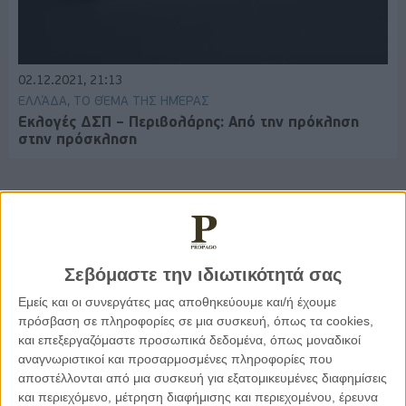
02.12.2021, 21:13
ΕΛΛΆΔΑ, ΤΟ ΘΈΜΑ ΤΗΣ ΗΜΈΡΑΣ
Εκλογές ΔΣΠ – Περιβολάρης: Από την πρόκληση
στην πρόσκληση
Παρεμβάσεις
Σεβόμαστε την ιδιωτικότητά σας
Κέλλυ Καμπάκη
Εμείς και οι συνεργάτες μας αποθηκεύουμε και/ή έχουμε
Κέλλυ Καμπάκη: Η μαμά της Έμμας
πρόσβαση σε πληροφορίες σε μια συσκευή, όπως τα cookies,
γράφει για την “ισόβια καταδίκη
της”
και επεξεργαζόμαστε προσωπικά δεδομένα, όπως μοναδικοί
αναγνωριστικοί και προσαρμοσμένες πληροφορίες που
αποστέλλονται από μια συσκευή για εξατομικευμένες διαφημίσεις
και περιεχόμενο, μέτρηση διαφήμισης και περιεχομένου, έρευνα
Γιάννης Πανούσης