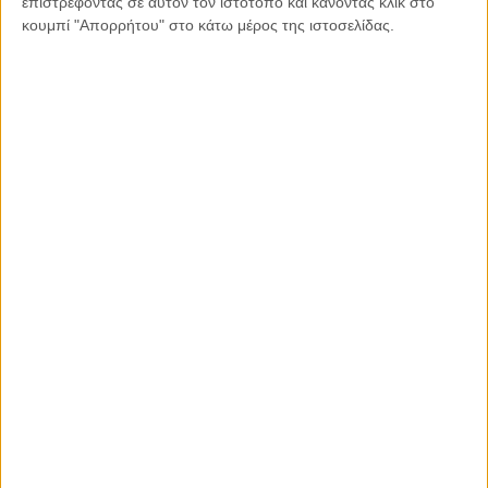
επιστρέφοντας σε αυτόν τον ιστότοπο και κάνοντας κλικ στο
κουμπί "Απορρήτου" στο κάτω μέρος της ιστοσελίδας.
20.03.2021, 8:10
ΚΎΠΡΟΣ
Η Σύμβαση της Κωνσταντινούπολης και η σημασία
της για την Κύπρο