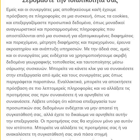
Σεβόμαστε την ιδιωτικότητά σας
ΔΙΚΑΙΟΣΎΝΗ, ΕΛΛΆΔΑ
Εμείς και οι συνεργάτες μας αποθηκεύουμε και/ή έχουμε
Το μεγάλο πρόβλημα πολυνομίας
πρόσβαση σε πληροφορίες σε μια συσκευή, όπως τα cookies,
και επεξεργαζόμαστε προσωπικά δεδομένα, όπως μοναδικοί
αναγνωριστικοί και προσαρμοσμένες πληροφορίες που
αποστέλλονται από μια συσκευή για εξατομικευμένες διαφημίσεις
και περιεχόμενο, μέτρηση διαφήμισης και περιεχομένου, έρευνα
ακροατηρίου και ανάπτυξη υπηρεσιών.
Με την άδειά σας, εμείς
και οι συνεργάτες μας ενδέχεται να χρησιμοποιήσουμε ακριβή
δεδομένα γεωγραφικής τοποθεσίας και ταυτοποίησης μέσω
σάρωσης συσκευών. Μπορείτε να κάνετε κλικ για να συναινέσετε
στην επεξεργασία από εμάς και τους συνεργάτες μας όπως
περιγράφεται παραπάνω. Εναλλακτικά, μπορείτε να αποκτήσετε
πρόσβαση σε πιο λεπτομερείς πληροφορίες και να αλλάξετε τις
προτιμήσεις σας πριν συναινέσετε ή να αρνηθείτε να
συναινέσετε.
Λάβετε υπόψη ότι κάποια επεξεργασία των
προσωπικών σας δεδομένων ενδέχεται να μην απαιτεί τη
συγκατάθεσή σας, αλλά έχετε το δικαίωμα να αρνηθείτε αυτήν
20.03.2021, 8:11
την επεξεργασία. Οι προτιμήσεις σας θα ισχύουν μόνο για αυτόν
ΔΙΚΑΙΟΣΎΝΗ
τον ιστότοπο. Μπορείτε να αλλάξετε τις προτιμήσεις σας ή να
Η επιρροή της πανδημίας στις αστικές και εμπορικές
ανακαλέσετε τη συγκατάθεσή σας ανά πάσα στιγμή
συμβάσεις