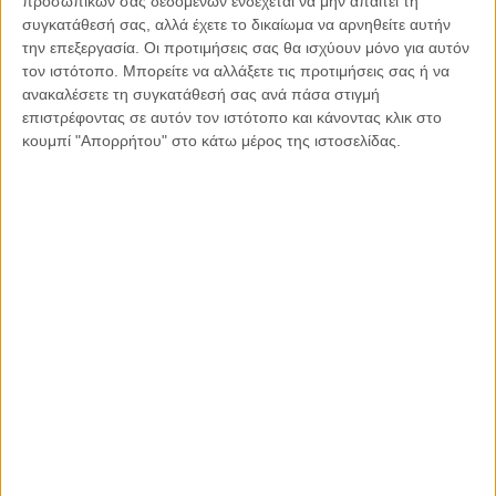
προσωπικών σας δεδομένων ενδέχεται να μην απαιτεί τη
συγκατάθεσή σας, αλλά έχετε το δικαίωμα να αρνηθείτε αυτήν
28.03.2021, 14:08
την επεξεργασία. Οι προτιμήσεις σας θα ισχύουν μόνο για αυτόν
τον ιστότοπο. Μπορείτε να αλλάξετε τις προτιμήσεις σας ή να
ΠΑΡΕΜΒΆΣΕΙΣ
ανακαλέσετε τη συγκατάθεσή σας ανά πάσα στιγμή
Έχεις συναντήσει εθελοντή δότη μυελού των οστών;
επιστρέφοντας σε αυτόν τον ιστότοπο και κάνοντας κλικ στο
κουμπί "Απορρήτου" στο κάτω μέρος της ιστοσελίδας.
Παρεμβάσεις
Κέλλυ Καμπάκη
Κέλλυ Καμπάκη: Η μαμά της Έμμας
γράφει για την “ισόβια καταδίκη
της”
Γιάννης Πανούσης
Οι μόνοι αθώοι