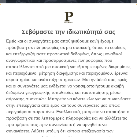
17.04.2021, 8:56
ΕΛΛΆΔΑ, ΤΟ ΘΈΜΑ ΤΗΣ ΗΜΈΡΑΣ
Μακελειό στου Ρέντη: Οργή των Γονέων πεσόντων
Σεβόμαστε την ιδιωτικότητά σας
της ομάδας ΔΙ.ΑΣ. με αντίπαλο το ελληνικό δημόσιο
Εμείς και οι συνεργάτες μας αποθηκεύουμε και/ή έχουμε
– Το καθηλωτικό “κατηγορώ” της μητέρας
δολοφονημένου ειδικού φρουρού
πρόσβαση σε πληροφορίες σε μια συσκευή, όπως τα cookies,
και επεξεργαζόμαστε προσωπικά δεδομένα, όπως μοναδικοί
αναγνωριστικοί και προσαρμοσμένες πληροφορίες που
αποστέλλονται από μια συσκευή για εξατομικευμένες διαφημίσεις
και περιεχόμενο, μέτρηση διαφήμισης και περιεχομένου, έρευνα
ακροατηρίου και ανάπτυξη υπηρεσιών.
Με την άδειά σας, εμείς
και οι συνεργάτες μας ενδέχεται να χρησιμοποιήσουμε ακριβή
δεδομένα γεωγραφικής τοποθεσίας και ταυτοποίησης μέσω
σάρωσης συσκευών. Μπορείτε να κάνετε κλικ για να συναινέσετε
στην επεξεργασία από εμάς και τους συνεργάτες μας όπως
περιγράφεται παραπάνω. Εναλλακτικά, μπορείτε να αποκτήσετε
πρόσβαση σε πιο λεπτομερείς πληροφορίες και να αλλάξετε τις
προτιμήσεις σας πριν συναινέσετε ή να αρνηθείτε να
συναινέσετε.
Λάβετε υπόψη ότι κάποια επεξεργασία των