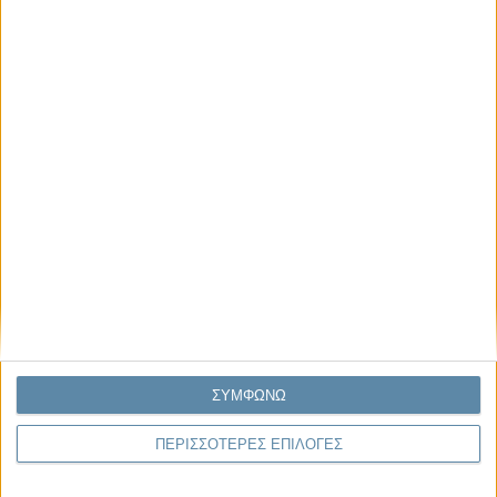
Μας αφορά
Πρόσφατα
Η κρίση της προσδοκίας
Ο Όλυμπος εντάχθηκε στον Κατάλογο Μνημείων
Παγκόσμιας Κληρονομιάς της UNESCO
Σεισμοί Βενεζουέλας 2026: Επιτόπια Διερεύνηση,
Τεκμηρίωση και Διδάγματα
Ανθισμένη συ-στολή
Να αφήνεις τους ανθρώπους να είναι (letting
ΣΥΜΦΩΝΩ
people be)
ΠΕΡΙΣΣΟΤΕΡΕΣ ΕΠΙΛΟΓΕΣ