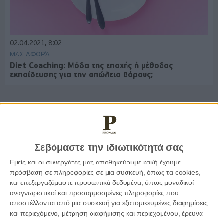
02.04.2021, 8:02
ΜΑΣ ΑΦΟΡΆ
Diet Coaching: Μόδα της εποχής ή μέθοδος
εκπαίδευσης για την απώλεια βάρους;
Παρεμβάσεις
Σεβόμαστε την ιδιωτικότητά σας
Κέλλυ Καμπάκη
Εμείς και οι συνεργάτες μας αποθηκεύουμε και/ή έχουμε
Κέλλυ Καμπάκη: Η μαμά της Έμμας
πρόσβαση σε πληροφορίες σε μια συσκευή, όπως τα cookies,
γράφει για την “ισόβια καταδίκη
της”
και επεξεργαζόμαστε προσωπικά δεδομένα, όπως μοναδικοί
αναγνωριστικοί και προσαρμοσμένες πληροφορίες που
αποστέλλονται από μια συσκευή για εξατομικευμένες διαφημίσεις
και περιεχόμενο, μέτρηση διαφήμισης και περιεχομένου, έρευνα
Γιάννης Πανούσης