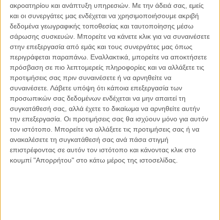
ακροατηρίου και ανάπτυξη υπηρεσιών.
Με την άδειά σας, εμείς
Οι μόνοι αθώοι
και οι συνεργάτες μας ενδέχεται να χρησιμοποιήσουμε ακριβή
δεδομένα γεωγραφικής τοποθεσίας και ταυτοποίησης μέσω
σάρωσης συσκευών. Μπορείτε να κάνετε κλικ για να συναινέσετε
στην επεξεργασία από εμάς και τους συνεργάτες μας όπως
περιγράφεται παραπάνω. Εναλλακτικά, μπορείτε να αποκτήσετε
Αντώνιος Ντακανάλης
πρόσβαση σε πιο λεπτομερείς πληροφορίες και να αλλάξετε τις
Τέμπη: Η Κορυφή του Παγόβουνου
μιας Κοινωνίας που βράζει
προτιμήσεις σας πριν συναινέσετε ή να αρνηθείτε να
συναινέσετε.
Λάβετε υπόψη ότι κάποια επεξεργασία των
προσωπικών σας δεδομένων ενδέχεται να μην απαιτεί τη
συγκατάθεσή σας, αλλά έχετε το δικαίωμα να αρνηθείτε αυτήν
την επεξεργασία. Οι προτιμήσεις σας θα ισχύουν μόνο για αυτόν
Γιάννης Πανούσης
τον ιστότοπο. Μπορείτε να αλλάξετε τις προτιμήσεις σας ή να
Μικροδιάβολοι ή άγουροι
εγκληματίες; – Άρθρο – παρέμβαση
ανακαλέσετε τη συγκατάθεσή σας ανά πάσα στιγμή
στο Propago του Γιάννη Πανούση
επιστρέφοντας σε αυτόν τον ιστότοπο και κάνοντας κλικ στο
κουμπί "Απορρήτου" στο κάτω μέρος της ιστοσελίδας.
Μαργαρίτης Τζίμας
Ο απέναντι