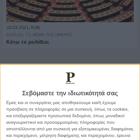
30.03.2021, 8:08
ΕΛΛΆΔΑ, ΤΟ ΘΈΜΑ ΤΗΣ ΗΜΈΡΑΣ
Κάτω τα μολύβια;
Παρεμβάσεις
Σεβόμαστε την ιδιωτικότητά σας
Κέλλυ Καμπάκη
Κέλλυ Καμπάκη: Η μαμά της Έμμας
Εμείς και οι συνεργάτες μας αποθηκεύουμε και/ή έχουμε
γράφει για την “ισόβια καταδίκη
πρόσβαση σε πληροφορίες σε μια συσκευή, όπως τα cookies,
της”
και επεξεργαζόμαστε προσωπικά δεδομένα, όπως μοναδικοί
αναγνωριστικοί και προσαρμοσμένες πληροφορίες που
αποστέλλονται από μια συσκευή για εξατομικευμένες διαφημίσεις
Γιάννης Πανούσης
και περιεχόμενο, μέτρηση διαφήμισης και περιεχομένου, έρευνα
Οι μόνοι αθώοι