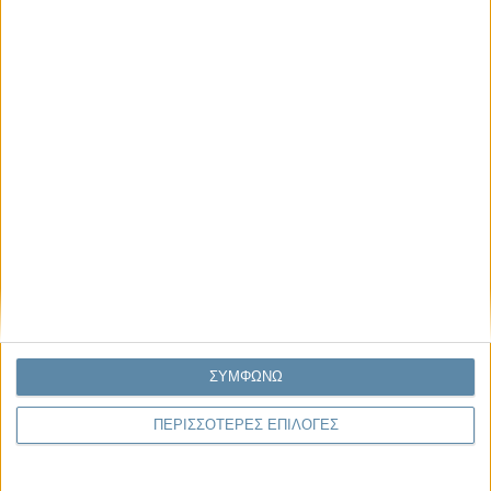
Μας αφορά
Πρόσφατα
Η κρίση της προσδοκίας
Ο Όλυμπος εντάχθηκε στον Κατάλογο Μνημείων
Παγκόσμιας Κληρονομιάς της UNESCO
Σεισμοί Βενεζουέλας 2026: Επιτόπια Διερεύνηση,
Τεκμηρίωση και Διδάγματα
Ανθισμένη συ-στολή
Να αφήνεις τους ανθρώπους να είναι (letting
people be)
ΣΥΜΦΩΝΩ
ΠΕΡΙΣΣΟΤΕΡΕΣ ΕΠΙΛΟΓΕΣ
To Newsletter του Propago