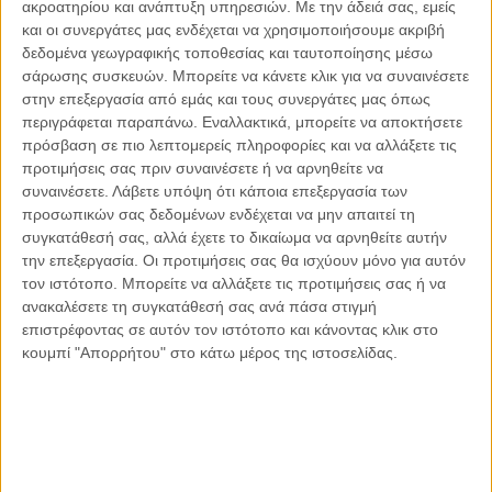
ακροατηρίου και ανάπτυξη υπηρεσιών.
Με την άδειά σας, εμείς
και οι συνεργάτες μας ενδέχεται να χρησιμοποιήσουμε ακριβή
δεδομένα γεωγραφικής τοποθεσίας και ταυτοποίησης μέσω
σάρωσης συσκευών. Μπορείτε να κάνετε κλικ για να συναινέσετε
στην επεξεργασία από εμάς και τους συνεργάτες μας όπως
Αντώνιος Ντακανάλης
περιγράφεται παραπάνω. Εναλλακτικά, μπορείτε να αποκτήσετε
Τέμπη: Η Κορυφή του Παγόβουνου
πρόσβαση σε πιο λεπτομερείς πληροφορίες και να αλλάξετε τις
μιας Κοινωνίας που βράζει
προτιμήσεις σας πριν συναινέσετε ή να αρνηθείτε να
συναινέσετε.
Λάβετε υπόψη ότι κάποια επεξεργασία των
προσωπικών σας δεδομένων ενδέχεται να μην απαιτεί τη
συγκατάθεσή σας, αλλά έχετε το δικαίωμα να αρνηθείτε αυτήν
Γιάννης Πανούσης
την επεξεργασία. Οι προτιμήσεις σας θα ισχύουν μόνο για αυτόν
Μικροδιάβολοι ή άγουροι
τον ιστότοπο. Μπορείτε να αλλάξετε τις προτιμήσεις σας ή να
εγκληματίες; – Άρθρο – παρέμβαση
ανακαλέσετε τη συγκατάθεσή σας ανά πάσα στιγμή
στο Propago του Γιάννη Πανούση
επιστρέφοντας σε αυτόν τον ιστότοπο και κάνοντας κλικ στο
κουμπί "Απορρήτου" στο κάτω μέρος της ιστοσελίδας.
Μαργαρίτης Τζίμας
Ο απέναντι