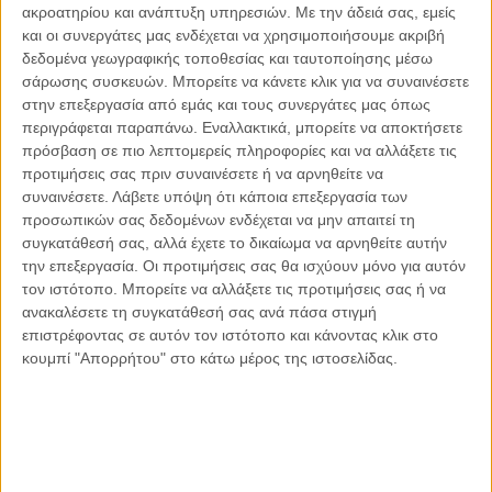
ακροατηρίου και ανάπτυξη υπηρεσιών.
Με την άδειά σας, εμείς
Οι μόνοι αθώοι
και οι συνεργάτες μας ενδέχεται να χρησιμοποιήσουμε ακριβή
δεδομένα γεωγραφικής τοποθεσίας και ταυτοποίησης μέσω
σάρωσης συσκευών. Μπορείτε να κάνετε κλικ για να συναινέσετε
στην επεξεργασία από εμάς και τους συνεργάτες μας όπως
περιγράφεται παραπάνω. Εναλλακτικά, μπορείτε να αποκτήσετε
Αντώνιος Ντακανάλης
πρόσβαση σε πιο λεπτομερείς πληροφορίες και να αλλάξετε τις
Τέμπη: Η Κορυφή του Παγόβουνου
μιας Κοινωνίας που βράζει
προτιμήσεις σας πριν συναινέσετε ή να αρνηθείτε να
συναινέσετε.
Λάβετε υπόψη ότι κάποια επεξεργασία των
προσωπικών σας δεδομένων ενδέχεται να μην απαιτεί τη
συγκατάθεσή σας, αλλά έχετε το δικαίωμα να αρνηθείτε αυτήν
την επεξεργασία. Οι προτιμήσεις σας θα ισχύουν μόνο για αυτόν
Γιάννης Πανούσης
τον ιστότοπο. Μπορείτε να αλλάξετε τις προτιμήσεις σας ή να
Μικροδιάβολοι ή άγουροι
εγκληματίες; – Άρθρο – παρέμβαση
ανακαλέσετε τη συγκατάθεσή σας ανά πάσα στιγμή
στο Propago του Γιάννη Πανούση
επιστρέφοντας σε αυτόν τον ιστότοπο και κάνοντας κλικ στο
κουμπί "Απορρήτου" στο κάτω μέρος της ιστοσελίδας.
Μαργαρίτης Τζίμας
Ο απέναντι