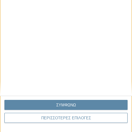
Μας αφορά
Πρόσφατα
Η κρίση της προσδοκίας
Ο Όλυμπος εντάχθηκε στον Κατάλογο Μνημείων
Παγκόσμιας Κληρονομιάς της UNESCO
Σεισμοί Βενεζουέλας 2026: Επιτόπια Διερεύνηση,
Τεκμηρίωση και Διδάγματα
Ανθισμένη συ-στολή
Να αφήνεις τους ανθρώπους να είναι (letting
ΣΥΜΦΩΝΩ
people be)
ΠΕΡΙΣΣΟΤΕΡΕΣ ΕΠΙΛΟΓΕΣ