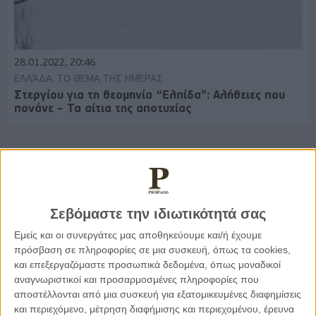
28.01.2022, 20:46
ΕΛΛΆΔΑ, ΤΟ ΘΈΜΑ ΤΗΣ ΗΜΈΡΑΣ
Στεργίου για τη θεομηνία “Ελπίδα”: Αλήθειες που
πονάνε – Τα αίτια της αποτυχίας
Παρεμβάσεις
Σεβόμαστε την ιδιωτικότητά σας
Κέλλυ Καμπάκη
Εμείς και οι συνεργάτες μας αποθηκεύουμε και/ή έχουμε
Κέλλυ Καμπάκη: Η μαμά της Έμμας
πρόσβαση σε πληροφορίες σε μια συσκευή, όπως τα cookies,
γράφει για την “ισόβια καταδίκη
της”
και επεξεργαζόμαστε προσωπικά δεδομένα, όπως μοναδικοί
αναγνωριστικοί και προσαρμοσμένες πληροφορίες που
αποστέλλονται από μια συσκευή για εξατομικευμένες διαφημίσεις
και περιεχόμενο, μέτρηση διαφήμισης και περιεχομένου, έρευνα
Γιάννης Πανούσης