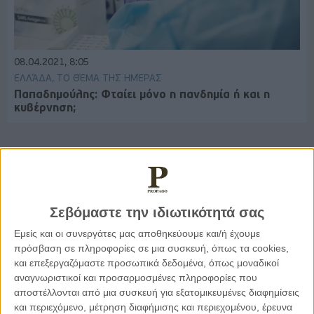
08.04.2021, 8:05
ΕΛΛΆΔΑ, ΤΟ ΘΈΜΑ ΤΗΣ ΗΜΈΡΑΣ
Παπαδημούλης: Φταίει μόνο η πανδημία ή και η
κυβέρνηση;
Παρεμβάσεις
Σεβόμαστε την ιδιωτικότητά σας
Κέλλυ Καμπάκη
Εμείς και οι συνεργάτες μας αποθηκεύουμε και/ή έχουμε
Κέλλυ Καμπάκη: Η μαμά της Έμμας
πρόσβαση σε πληροφορίες σε μια συσκευή, όπως τα cookies,
γράφει για την “ισόβια καταδίκη
της”
και επεξεργαζόμαστε προσωπικά δεδομένα, όπως μοναδικοί
αναγνωριστικοί και προσαρμοσμένες πληροφορίες που
αποστέλλονται από μια συσκευή για εξατομικευμένες διαφημίσεις
και περιεχόμενο, μέτρηση διαφήμισης και περιεχομένου, έρευνα
Γιάννης Πανούσης