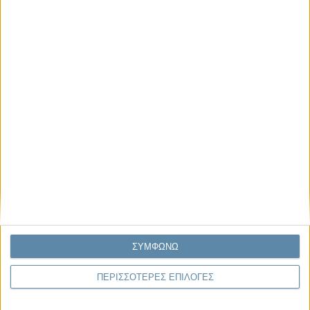
Μας αφορά
Πρόσφατα
Η κρίση της προσδοκίας
Ο Όλυμπος εντάχθηκε στον Κατάλογο Μνημείων
Παγκόσμιας Κληρονομιάς της UNESCO
Σεισμοί Βενεζουέλας 2026: Επιτόπια Διερεύνηση,
Τεκμηρίωση και Διδάγματα
Ανθισμένη συ-στολή
Να αφήνεις τους ανθρώπους να είναι (letting
ΣΥΜΦΩΝΩ
people be)
ΠΕΡΙΣΣΟΤΕΡΕΣ ΕΠΙΛΟΓΕΣ