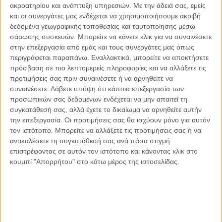
ακροατηρίου και ανάπτυξη υπηρεσιών.
Με την άδειά σας, εμείς
Οι μόνοι αθώοι
και οι συνεργάτες μας ενδέχεται να χρησιμοποιήσουμε ακριβή
δεδομένα γεωγραφικής τοποθεσίας και ταυτοποίησης μέσω
σάρωσης συσκευών. Μπορείτε να κάνετε κλικ για να συναινέσετε
στην επεξεργασία από εμάς και τους συνεργάτες μας όπως
περιγράφεται παραπάνω. Εναλλακτικά, μπορείτε να αποκτήσετε
Αντώνιος Ντακανάλης
πρόσβαση σε πιο λεπτομερείς πληροφορίες και να αλλάξετε τις
Τέμπη: Η Κορυφή του Παγόβουνου
μιας Κοινωνίας που βράζει
προτιμήσεις σας πριν συναινέσετε ή να αρνηθείτε να
συναινέσετε.
Λάβετε υπόψη ότι κάποια επεξεργασία των
προσωπικών σας δεδομένων ενδέχεται να μην απαιτεί τη
συγκατάθεσή σας, αλλά έχετε το δικαίωμα να αρνηθείτε αυτήν
την επεξεργασία. Οι προτιμήσεις σας θα ισχύουν μόνο για αυτόν
Γιάννης Πανούσης
τον ιστότοπο. Μπορείτε να αλλάξετε τις προτιμήσεις σας ή να
Μικροδιάβολοι ή άγουροι
εγκληματίες; – Άρθρο – παρέμβαση
ανακαλέσετε τη συγκατάθεσή σας ανά πάσα στιγμή
στο Propago του Γιάννη Πανούση
επιστρέφοντας σε αυτόν τον ιστότοπο και κάνοντας κλικ στο
κουμπί "Απορρήτου" στο κάτω μέρος της ιστοσελίδας.
Μαργαρίτης Τζίμας
Ο απέναντι