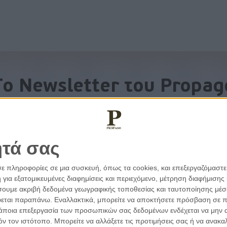
To Newsletter του Propag
Λάβετε την ανάλυση της ημέρας στο email σας
ητά σας
σε πληροφορίες σε μια συσκευή, όπως τα cookies, και επεξεργαζόμαστ
α εξατομικευμένες διαφημίσεις και περιεχόμενο, μέτρηση διαφήμισης 
οιήσουμε ακριβή δεδομένα γεωγραφικής τοποθεσίας και ταυτοποίησης μέ
εται παραπάνω. Εναλλακτικά, μπορείτε να αποκτήσετε πρόσβαση σε πιο
άποια επεξεργασία των προσωπικών σας δεδομένων ενδέχεται να μην απ
τόν τον ιστότοπο. Μπορείτε να αλλάξετε τις προτιμήσεις σας ή να ανα
εμβάσεις