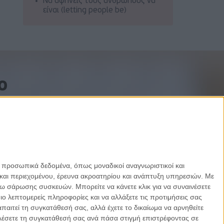
Να αφήνεις τους ανθρώπους να
είναι (letting people be)
o
ε προσωπικά δεδομένα, όπως μοναδικοί αναγνωριστικοί και
και περιεχομένου, έρευνα ακροατηρίου και ανάπτυξη υπηρεσιών.
Με
σω σάρωσης συσκευών. Μπορείτε να κάνετε κλικ για να συναινέσετε
 λεπτομερείς πληροφορίες και να αλλάξετε τις προτιμήσεις σας
αιτεί τη συγκατάθεσή σας, αλλά έχετε το δικαίωμα να αρνηθείτε
καλέσετε τη συγκατάθεσή σας ανά πάσα στιγμή επιστρέφοντας σε
Designed by Porcupine Colors
-
Developed by Joinweb