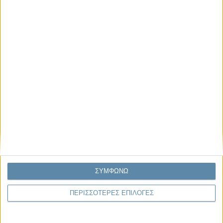
Μας αφορά
Πρόσφατα
Η κρίση της προσδοκίας
Ο Όλυμπος εντάχθηκε στον Κατάλογο Μνημείων
Παγκόσμιας Κληρονομιάς της UNESCO
Σεισμοί Βενεζουέλας 2026: Επιτόπια Διερεύνηση,
Τεκμηρίωση και Διδάγματα
Ανθισμένη συ-στολή
Να αφήνεις τους ανθρώπους να είναι (letting
people be)
ΣΥΜΦΩΝΩ
ΠΕΡΙΣΣΟΤΕΡΕΣ ΕΠΙΛΟΓΕΣ
To Newsletter του Propago