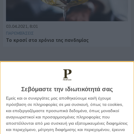
03.04.2021, 8:01
ΠΑΡΕΜΒΆΣΕΙΣ
Το κρασί στα χρόνια της πανδημίας
Παρεμβάσεις
Σεβόμαστε την ιδιωτικότητά σας
Κέλλυ Καμπάκη
Κέλλυ Καμπάκη: Η μαμά της Έμμας
Εμείς και οι συνεργάτες μας αποθηκεύουμε και/ή έχουμε
γράφει για την “ισόβια καταδίκη
πρόσβαση σε πληροφορίες σε μια συσκευή, όπως τα cookies,
της”
και επεξεργαζόμαστε προσωπικά δεδομένα, όπως μοναδικοί
αναγνωριστικοί και προσαρμοσμένες πληροφορίες που
αποστέλλονται από μια συσκευή για εξατομικευμένες διαφημίσεις
Γιάννης Πανούσης
και περιεχόμενο, μέτρηση διαφήμισης και περιεχομένου, έρευνα
Οι μόνοι αθώοι