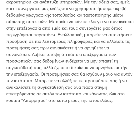
ακροατηρίου και ανάπτυξη υπηρεσιών.
Με την άδειά σας, εμείς
και οι συνεργάτες μας ενδέχεται να χρησιμοποιήσουμε ακριβή
δεδομένα γεωγραφικής τοποθεσίας και ταυτοποίησης μέσω
σάρωσης συσκευών. Μπορείτε να κάνετε κλικ για να συναινέσετε
στην επεξεργασία από εμάς και τους συνεργάτες μας όπως
Αντώνιος Ντακανάλης
περιγράφεται παραπάνω. Εναλλακτικά, μπορείτε να αποκτήσετε
Τέμπη: Η Κορυφή του Παγόβουνου
πρόσβαση σε πιο λεπτομερείς πληροφορίες και να αλλάξετε τις
μιας Κοινωνίας που βράζει
προτιμήσεις σας πριν συναινέσετε ή να αρνηθείτε να
συναινέσετε.
Λάβετε υπόψη ότι κάποια επεξεργασία των
προσωπικών σας δεδομένων ενδέχεται να μην απαιτεί τη
συγκατάθεσή σας, αλλά έχετε το δικαίωμα να αρνηθείτε αυτήν
Γιάννης Πανούσης
την επεξεργασία. Οι προτιμήσεις σας θα ισχύουν μόνο για αυτόν
Μικροδιάβολοι ή άγουροι
τον ιστότοπο. Μπορείτε να αλλάξετε τις προτιμήσεις σας ή να
εγκληματίες; – Άρθρο – παρέμβαση
ανακαλέσετε τη συγκατάθεσή σας ανά πάσα στιγμή
στο Propago του Γιάννη Πανούση
επιστρέφοντας σε αυτόν τον ιστότοπο και κάνοντας κλικ στο
κουμπί "Απορρήτου" στο κάτω μέρος της ιστοσελίδας.
Μαργαρίτης Τζίμας
Ο απέναντι