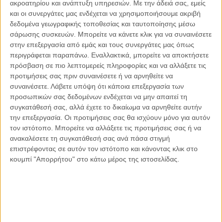
ακροατηρίου και ανάπτυξη υπηρεσιών.
Με την άδειά σας, εμείς
και οι συνεργάτες μας ενδέχεται να χρησιμοποιήσουμε ακριβή
δεδομένα γεωγραφικής τοποθεσίας και ταυτοποίησης μέσω
σάρωσης συσκευών. Μπορείτε να κάνετε κλικ για να συναινέσετε
στην επεξεργασία από εμάς και τους συνεργάτες μας όπως
Αντώνιος Ντακανάλης
περιγράφεται παραπάνω. Εναλλακτικά, μπορείτε να αποκτήσετε
Τέμπη: Η Κορυφή του Παγόβουνου
πρόσβαση σε πιο λεπτομερείς πληροφορίες και να αλλάξετε τις
μιας Κοινωνίας που βράζει
προτιμήσεις σας πριν συναινέσετε ή να αρνηθείτε να
συναινέσετε.
Λάβετε υπόψη ότι κάποια επεξεργασία των
προσωπικών σας δεδομένων ενδέχεται να μην απαιτεί τη
συγκατάθεσή σας, αλλά έχετε το δικαίωμα να αρνηθείτε αυτήν
Γιάννης Πανούσης
την επεξεργασία. Οι προτιμήσεις σας θα ισχύουν μόνο για αυτόν
Μικροδιάβολοι ή άγουροι
τον ιστότοπο. Μπορείτε να αλλάξετε τις προτιμήσεις σας ή να
εγκληματίες; – Άρθρο – παρέμβαση
ανακαλέσετε τη συγκατάθεσή σας ανά πάσα στιγμή
στο Propago του Γιάννη Πανούση
επιστρέφοντας σε αυτόν τον ιστότοπο και κάνοντας κλικ στο
κουμπί "Απορρήτου" στο κάτω μέρος της ιστοσελίδας.
Μαργαρίτης Τζίμας
Ο απέναντι