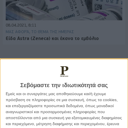
08.04.2021, 8:11
ΜΑΣ ΑΦΟΡΆ, ΤΟ ΘΈΜΑ ΤΗΣ ΗΜΈΡΑΣ
Είδα Astra (Zeneca) και έκανα το εμβόλιο
Παρεμβάσεις
Σεβόμαστε την ιδιωτικότητά σας
Κέλλυ Καμπάκη
Κέλλυ Καμπάκη: Η μαμά της Έμμας
Εμείς και οι συνεργάτες μας αποθηκεύουμε και/ή έχουμε
γράφει για την “ισόβια καταδίκη
πρόσβαση σε πληροφορίες σε μια συσκευή, όπως τα cookies,
της”
και επεξεργαζόμαστε προσωπικά δεδομένα, όπως μοναδικοί
αναγνωριστικοί και προσαρμοσμένες πληροφορίες που
αποστέλλονται από μια συσκευή για εξατομικευμένες διαφημίσεις
Γιάννης Πανούσης
και περιεχόμενο, μέτρηση διαφήμισης και περιεχομένου, έρευνα
Οι μόνοι αθώοι