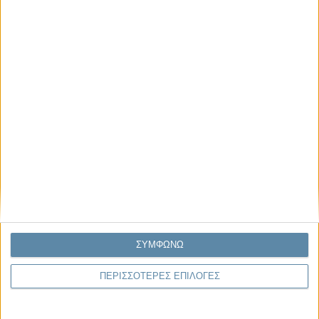
Μας αφορά
Πρόσφατα
Η κρίση της προσδοκίας
Ο Όλυμπος εντάχθηκε στον Κατάλογο Μνημείων
Παγκόσμιας Κληρονομιάς της UNESCO
Σεισμοί Βενεζουέλας 2026: Επιτόπια Διερεύνηση,
Τεκμηρίωση και Διδάγματα
Ανθισμένη συ-στολή
Να αφήνεις τους ανθρώπους να είναι (letting
people be)
ΣΥΜΦΩΝΩ
ΠΕΡΙΣΣΟΤΕΡΕΣ ΕΠΙΛΟΓΕΣ
To Newsletter του Propago