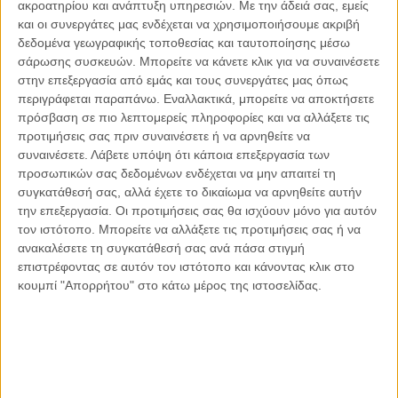
ακροατηρίου και ανάπτυξη υπηρεσιών.
Με την άδειά σας, εμείς
και οι συνεργάτες μας ενδέχεται να χρησιμοποιήσουμε ακριβή
δεδομένα γεωγραφικής τοποθεσίας και ταυτοποίησης μέσω
σάρωσης συσκευών. Μπορείτε να κάνετε κλικ για να συναινέσετε
στην επεξεργασία από εμάς και τους συνεργάτες μας όπως
Αντώνιος Ντακανάλης
περιγράφεται παραπάνω. Εναλλακτικά, μπορείτε να αποκτήσετε
Τέμπη: Η Κορυφή του Παγόβουνου
πρόσβαση σε πιο λεπτομερείς πληροφορίες και να αλλάξετε τις
μιας Κοινωνίας που βράζει
προτιμήσεις σας πριν συναινέσετε ή να αρνηθείτε να
συναινέσετε.
Λάβετε υπόψη ότι κάποια επεξεργασία των
προσωπικών σας δεδομένων ενδέχεται να μην απαιτεί τη
συγκατάθεσή σας, αλλά έχετε το δικαίωμα να αρνηθείτε αυτήν
Γιάννης Πανούσης
την επεξεργασία. Οι προτιμήσεις σας θα ισχύουν μόνο για αυτόν
Μικροδιάβολοι ή άγουροι
τον ιστότοπο. Μπορείτε να αλλάξετε τις προτιμήσεις σας ή να
εγκληματίες; – Άρθρο – παρέμβαση
ανακαλέσετε τη συγκατάθεσή σας ανά πάσα στιγμή
στο Propago του Γιάννη Πανούση
επιστρέφοντας σε αυτόν τον ιστότοπο και κάνοντας κλικ στο
κουμπί "Απορρήτου" στο κάτω μέρος της ιστοσελίδας.
Μαργαρίτης Τζίμας
Ο απέναντι