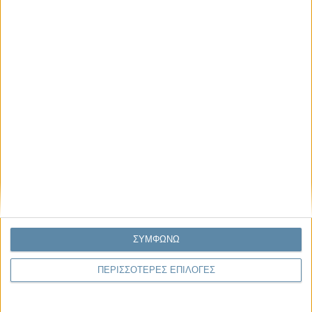
Μας αφορά
Πρόσφατα
Η κρίση της προσδοκίας
Ο Όλυμπος εντάχθηκε στον Κατάλογο Μνημείων
Παγκόσμιας Κληρονομιάς της UNESCO
Σεισμοί Βενεζουέλας 2026: Επιτόπια Διερεύνηση,
Τεκμηρίωση και Διδάγματα
Ανθισμένη συ-στολή
Να αφήνεις τους ανθρώπους να είναι (letting
people be)
ΣΥΜΦΩΝΩ
ΠΕΡΙΣΣΟΤΕΡΕΣ ΕΠΙΛΟΓΕΣ
To Newsletter του Propago