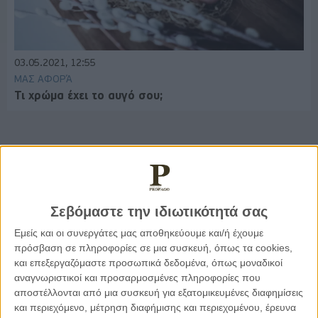
03.05.2021, 12:55
ΜΑΣ ΑΦΟΡΆ
Τι χρώμα έχει το αυγό σου;
Παρεμβάσεις
Σεβόμαστε την ιδιωτικότητά σας
Κέλλυ Καμπάκη
Κέλλυ Καμπάκη: Η μαμά της Έμμας
Εμείς και οι συνεργάτες μας αποθηκεύουμε και/ή έχουμε
γράφει για την “ισόβια καταδίκη
πρόσβαση σε πληροφορίες σε μια συσκευή, όπως τα cookies,
της”
και επεξεργαζόμαστε προσωπικά δεδομένα, όπως μοναδικοί
αναγνωριστικοί και προσαρμοσμένες πληροφορίες που
αποστέλλονται από μια συσκευή για εξατομικευμένες διαφημίσεις
Γιάννης Πανούσης
και περιεχόμενο, μέτρηση διαφήμισης και περιεχομένου, έρευνα
Οι μόνοι αθώοι