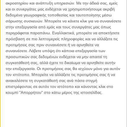
ακροατηρίου και ανάπτυξη υπηρεσιών.
Με την άδειά σας, εμείς
Οι μόνοι αθώοι
και οι συνεργάτες μας ενδέχεται να χρησιμοποιήσουμε ακριβή
δεδομένα γεωγραφικής τοποθεσίας και ταυτοποίησης μέσω
σάρωσης συσκευών. Μπορείτε να κάνετε κλικ για να συναινέσετε
στην επεξεργασία από εμάς και τους συνεργάτες μας όπως
περιγράφεται παραπάνω. Εναλλακτικά, μπορείτε να αποκτήσετε
Αντώνιος Ντακανάλης
πρόσβαση σε πιο λεπτομερείς πληροφορίες και να αλλάξετε τις
Τέμπη: Η Κορυφή του Παγόβουνου
μιας Κοινωνίας που βράζει
προτιμήσεις σας πριν συναινέσετε ή να αρνηθείτε να
συναινέσετε.
Λάβετε υπόψη ότι κάποια επεξεργασία των
προσωπικών σας δεδομένων ενδέχεται να μην απαιτεί τη
συγκατάθεσή σας, αλλά έχετε το δικαίωμα να αρνηθείτε αυτήν
την επεξεργασία. Οι προτιμήσεις σας θα ισχύουν μόνο για αυτόν
Γιάννης Πανούσης
τον ιστότοπο. Μπορείτε να αλλάξετε τις προτιμήσεις σας ή να
Μικροδιάβολοι ή άγουροι
εγκληματίες; – Άρθρο – παρέμβαση
ανακαλέσετε τη συγκατάθεσή σας ανά πάσα στιγμή
στο Propago του Γιάννη Πανούση
επιστρέφοντας σε αυτόν τον ιστότοπο και κάνοντας κλικ στο
κουμπί "Απορρήτου" στο κάτω μέρος της ιστοσελίδας.
Μαργαρίτης Τζίμας
Ο απέναντι