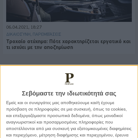
06.04.2021, 18:27
ΔΙΚΑΙΟΣΎΝΗ, ΠΑΡΕΜΒΆΣΕΙΣ
Τροχαίο ατύχημα: Πότε χαρακτηρίζεται εργατικό και
τι ισχύει με την αποζημίωση
Παρεμβάσεις
Σεβόμαστε την ιδιωτικότητά σας
Κέλλυ Καμπάκη
Εμείς και οι συνεργάτες μας αποθηκεύουμε και/ή έχουμε
Κέλλυ Καμπάκη: Η μαμά της Έμμας
πρόσβαση σε πληροφορίες σε μια συσκευή, όπως τα cookies,
γράφει για την “ισόβια καταδίκη
της”
και επεξεργαζόμαστε προσωπικά δεδομένα, όπως μοναδικοί
αναγνωριστικοί και προσαρμοσμένες πληροφορίες που
αποστέλλονται από μια συσκευή για εξατομικευμένες διαφημίσεις
και περιεχόμενο, μέτρηση διαφήμισης και περιεχομένου, έρευνα
Γιάννης Πανούσης