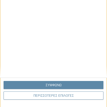
Μας αφορά
Πρόσφατα
Η κρίση της προσδοκίας
Ο Όλυμπος εντάχθηκε στον Κατάλογο Μνημείων
Παγκόσμιας Κληρονομιάς της UNESCO
Σεισμοί Βενεζουέλας 2026: Επιτόπια Διερεύνηση,
Τεκμηρίωση και Διδάγματα
Ανθισμένη συ-στολή
Να αφήνεις τους ανθρώπους να είναι (letting
ΣΥΜΦΩΝΩ
people be)
ΠΕΡΙΣΣΟΤΕΡΕΣ ΕΠΙΛΟΓΕΣ