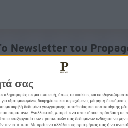
To Newsletter του Propag
Λάβετε την ανάλυση της ημέρας στο email σας
ητά σας
σε πληροφορίες σε μια συσκευή, όπως τα cookies, και επεξεργαζόμαστ
α εξατομικευμένες διαφημίσεις και περιεχόμενο, μέτρηση διαφήμισης 
οιήσουμε ακριβή δεδομένα γεωγραφικής τοποθεσίας και ταυτοποίησης μέ
εται παραπάνω. Εναλλακτικά, μπορείτε να αποκτήσετε πρόσβαση σε πιο
άποια επεξεργασία των προσωπικών σας δεδομένων ενδέχεται να μην απ
τόν τον ιστότοπο. Μπορείτε να αλλάξετε τις προτιμήσεις σας ή να ανα
εμβάσεις