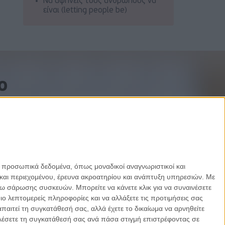
Να αφήνεις τους ανθρώπους να
είναι (letting people be)
o
ε προσωπικά δεδομένα, όπως μοναδικοί αναγνωριστικοί και
και περιεχομένου, έρευνα ακροατηρίου και ανάπτυξη υπηρεσιών.
Με
σω σάρωσης συσκευών. Μπορείτε να κάνετε κλικ για να συναινέσετε
 λεπτομερείς πληροφορίες και να αλλάξετε τις προτιμήσεις σας
αιτεί τη συγκατάθεσή σας, αλλά έχετε το δικαίωμα να αρνηθείτε
καλέσετε τη συγκατάθεσή σας ανά πάσα στιγμή επιστρέφοντας σε
Designed by Porcupine Colors
-
Developed by Joinweb