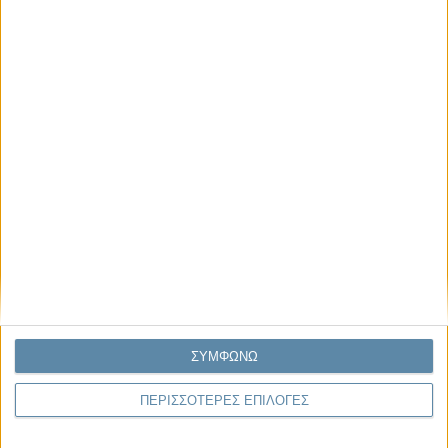
Μας αφορά
Πρόσφατα
Η κρίση της προσδοκίας
Ο Όλυμπος εντάχθηκε στον Κατάλογο Μνημείων
Παγκόσμιας Κληρονομιάς της UNESCO
Σεισμοί Βενεζουέλας 2026: Επιτόπια Διερεύνηση,
Τεκμηρίωση και Διδάγματα
Ανθισμένη συ-στολή
Να αφήνεις τους ανθρώπους να είναι (letting
ΣΥΜΦΩΝΩ
people be)
ΠΕΡΙΣΣΟΤΕΡΕΣ ΕΠΙΛΟΓΕΣ