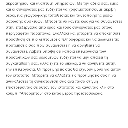
ακροατηρίου και ανάπτυξη υπηρεσιών.
Με την άδειά σας, εμείς
Οι μόνοι αθώοι
και οι συνεργάτες μας ενδέχεται να χρησιμοποιήσουμε ακριβή
δεδομένα γεωγραφικής τοποθεσίας και ταυτοποίησης μέσω
σάρωσης συσκευών. Μπορείτε να κάνετε κλικ για να συναινέσετε
στην επεξεργασία από εμάς και τους συνεργάτες μας όπως
περιγράφεται παραπάνω. Εναλλακτικά, μπορείτε να αποκτήσετε
Αντώνιος Ντακανάλης
πρόσβαση σε πιο λεπτομερείς πληροφορίες και να αλλάξετε τις
Τέμπη: Η Κορυφή του Παγόβουνου
μιας Κοινωνίας που βράζει
προτιμήσεις σας πριν συναινέσετε ή να αρνηθείτε να
συναινέσετε.
Λάβετε υπόψη ότι κάποια επεξεργασία των
προσωπικών σας δεδομένων ενδέχεται να μην απαιτεί τη
συγκατάθεσή σας, αλλά έχετε το δικαίωμα να αρνηθείτε αυτήν
την επεξεργασία. Οι προτιμήσεις σας θα ισχύουν μόνο για αυτόν
Γιάννης Πανούσης
τον ιστότοπο. Μπορείτε να αλλάξετε τις προτιμήσεις σας ή να
Μικροδιάβολοι ή άγουροι
εγκληματίες; – Άρθρο – παρέμβαση
ανακαλέσετε τη συγκατάθεσή σας ανά πάσα στιγμή
στο Propago του Γιάννη Πανούση
επιστρέφοντας σε αυτόν τον ιστότοπο και κάνοντας κλικ στο
κουμπί "Απορρήτου" στο κάτω μέρος της ιστοσελίδας.
Μαργαρίτης Τζίμας
Ο απέναντι