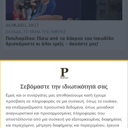
03.08.2021, 10:17
ΕΛΛΆΔΑ, ΤΟ ΘΈΜΑ ΤΗΣ ΗΜΈΡΑΣ
Πιπιλιαρίδου: Πίσω από τα δάκρυα του Ιακωβίδη
βρισκόμαστε κι όλοι εμείς – Ακούστε μας!
Παρεμβάσεις
Σεβόμαστε την ιδιωτικότητά σας
Κέλλυ Καμπάκη
Εμείς και οι συνεργάτες μας αποθηκεύουμε και/ή έχουμε
Κέλλυ Καμπάκη: Η μαμά της Έμμας
πρόσβαση σε πληροφορίες σε μια συσκευή, όπως τα cookies,
γράφει για την “ισόβια καταδίκη
της”
και επεξεργαζόμαστε προσωπικά δεδομένα, όπως μοναδικοί
αναγνωριστικοί και προσαρμοσμένες πληροφορίες που
αποστέλλονται από μια συσκευή για εξατομικευμένες διαφημίσεις
και περιεχόμενο, μέτρηση διαφήμισης και περιεχομένου, έρευνα
Γιάννης Πανούσης