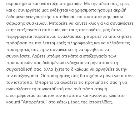
ακροατηρίου και ανάπτυξη υπηρεσιών.
Με την άδειά σας, εμείς
Οι μόνοι αθώοι
και οι συνεργάτες μας ενδέχεται να χρησιμοποιήσουμε ακριβή
δεδομένα γεωγραφικής τοποθεσίας και ταυτοποίησης μέσω
σάρωσης συσκευών. Μπορείτε να κάνετε κλικ για να συναινέσετε
στην επεξεργασία από εμάς και τους συνεργάτες μας όπως
περιγράφεται παραπάνω. Εναλλακτικά, μπορείτε να αποκτήσετε
Αντώνιος Ντακανάλης
πρόσβαση σε πιο λεπτομερείς πληροφορίες και να αλλάξετε τις
Τέμπη: Η Κορυφή του Παγόβουνου
μιας Κοινωνίας που βράζει
προτιμήσεις σας πριν συναινέσετε ή να αρνηθείτε να
συναινέσετε.
Λάβετε υπόψη ότι κάποια επεξεργασία των
προσωπικών σας δεδομένων ενδέχεται να μην απαιτεί τη
συγκατάθεσή σας, αλλά έχετε το δικαίωμα να αρνηθείτε αυτήν
την επεξεργασία. Οι προτιμήσεις σας θα ισχύουν μόνο για αυτόν
Γιάννης Πανούσης
τον ιστότοπο. Μπορείτε να αλλάξετε τις προτιμήσεις σας ή να
Μικροδιάβολοι ή άγουροι
εγκληματίες; – Άρθρο – παρέμβαση
ανακαλέσετε τη συγκατάθεσή σας ανά πάσα στιγμή
στο Propago του Γιάννη Πανούση
επιστρέφοντας σε αυτόν τον ιστότοπο και κάνοντας κλικ στο
κουμπί "Απορρήτου" στο κάτω μέρος της ιστοσελίδας.
Μαργαρίτης Τζίμας
Ο απέναντι