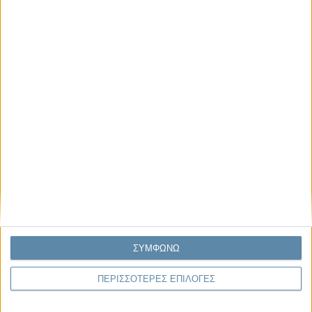
Μας αφορά
Πρόσφατα
Η κρίση της προσδοκίας
Ο Όλυμπος εντάχθηκε στον Κατάλογο Μνημείων
Παγκόσμιας Κληρονομιάς της UNESCO
Σεισμοί Βενεζουέλας 2026: Επιτόπια Διερεύνηση,
Τεκμηρίωση και Διδάγματα
Ανθισμένη συ-στολή
Να αφήνεις τους ανθρώπους να είναι (letting
ΣΥΜΦΩΝΩ
people be)
ΠΕΡΙΣΣΟΤΕΡΕΣ ΕΠΙΛΟΓΕΣ