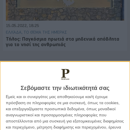
15.05.2022, 18:25
ΕΛΛΆΔΑ, ΤΟ ΘΈΜΑ ΤΗΣ ΗΜΈΡΑΣ
Τήλος: Παγκόσμια πρωτιά στα μηδενικά απόβλητα
για το νησί της ανθρωπιάς
Παρεμβάσεις
Σεβόμαστε την ιδιωτικότητά σας
Κέλλυ Καμπάκη
Εμείς και οι συνεργάτες μας αποθηκεύουμε και/ή έχουμε
Κέλλυ Καμπάκη: Η μαμά της Έμμας
πρόσβαση σε πληροφορίες σε μια συσκευή, όπως τα cookies,
γράφει για την “ισόβια καταδίκη
της”
και επεξεργαζόμαστε προσωπικά δεδομένα, όπως μοναδικοί
αναγνωριστικοί και προσαρμοσμένες πληροφορίες που
αποστέλλονται από μια συσκευή για εξατομικευμένες διαφημίσεις
και περιεχόμενο, μέτρηση διαφήμισης και περιεχομένου, έρευνα
Γιάννης Πανούσης