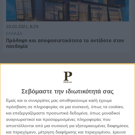
20.03.2021, 8:29
ΕΛΛΆΔΑ
Πρόληψη και αποφασιστικότητα το αντίδοτο στην
πανδημία
Παρεμβάσεις
Σεβόμαστε την ιδιωτικότητά σας
Κέλλυ Καμπάκη
Εμείς και οι συνεργάτες μας αποθηκεύουμε και/ή έχουμε
Κέλλυ Καμπάκη: Η μαμά της Έμμας
πρόσβαση σε πληροφορίες σε μια συσκευή, όπως τα cookies,
γράφει για την “ισόβια καταδίκη
της”
και επεξεργαζόμαστε προσωπικά δεδομένα, όπως μοναδικοί
αναγνωριστικοί και προσαρμοσμένες πληροφορίες που
αποστέλλονται από μια συσκευή για εξατομικευμένες διαφημίσεις
και περιεχόμενο, μέτρηση διαφήμισης και περιεχομένου, έρευνα
Γιάννης Πανούσης