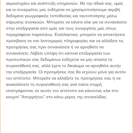
ακροατηρίου και ανάπτυξη υπηρεσιών.
Με την άδειά σας, εμείς
Οι μόνοι αθώοι
και οι συνεργάτες μας ενδέχεται να χρησιμοποιήσουμε ακριβή
δεδομένα γεωγραφικής τοποθεσίας και ταυτοποίησης μέσω
σάρωσης συσκευών. Μπορείτε να κάνετε κλικ για να συναινέσετε
στην επεξεργασία από εμάς και τους συνεργάτες μας όπως
περιγράφεται παραπάνω. Εναλλακτικά, μπορείτε να αποκτήσετε
Αντώνιος Ντακανάλης
πρόσβαση σε πιο λεπτομερείς πληροφορίες και να αλλάξετε τις
Τέμπη: Η Κορυφή του Παγόβουνου
μιας Κοινωνίας που βράζει
προτιμήσεις σας πριν συναινέσετε ή να αρνηθείτε να
συναινέσετε.
Λάβετε υπόψη ότι κάποια επεξεργασία των
προσωπικών σας δεδομένων ενδέχεται να μην απαιτεί τη
συγκατάθεσή σας, αλλά έχετε το δικαίωμα να αρνηθείτε αυτήν
την επεξεργασία. Οι προτιμήσεις σας θα ισχύουν μόνο για αυτόν
Γιάννης Πανούσης
τον ιστότοπο. Μπορείτε να αλλάξετε τις προτιμήσεις σας ή να
Μικροδιάβολοι ή άγουροι
εγκληματίες; – Άρθρο – παρέμβαση
ανακαλέσετε τη συγκατάθεσή σας ανά πάσα στιγμή
στο Propago του Γιάννη Πανούση
επιστρέφοντας σε αυτόν τον ιστότοπο και κάνοντας κλικ στο
κουμπί "Απορρήτου" στο κάτω μέρος της ιστοσελίδας.
Μαργαρίτης Τζίμας
Ο απέναντι