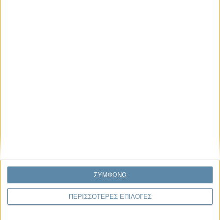
Μας αφορά
Πρόσφατα
Η κρίση της προσδοκίας
Ο Όλυμπος εντάχθηκε στον Κατάλογο Μνημείων
Παγκόσμιας Κληρονομιάς της UNESCO
Σεισμοί Βενεζουέλας 2026: Επιτόπια Διερεύνηση,
Τεκμηρίωση και Διδάγματα
Ανθισμένη συ-στολή
Να αφήνεις τους ανθρώπους να είναι (letting
ΣΥΜΦΩΝΩ
people be)
ΠΕΡΙΣΣΟΤΕΡΕΣ ΕΠΙΛΟΓΕΣ