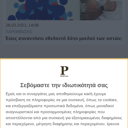
28.03.2021, 14:08
ΠΑΡΕΜΒΆΣΕΙΣ
Έχεις συναντήσει εθελοντή δότη μυελού των οστών;
Παρεμβάσεις
Σεβόμαστε την ιδιωτικότητά σας
Κέλλυ Καμπάκη
Κέλλυ Καμπάκη: Η μαμά της Έμμας
Εμείς και οι συνεργάτες μας αποθηκεύουμε και/ή έχουμε
γράφει για την “ισόβια καταδίκη
πρόσβαση σε πληροφορίες σε μια συσκευή, όπως τα cookies,
της”
και επεξεργαζόμαστε προσωπικά δεδομένα, όπως μοναδικοί
αναγνωριστικοί και προσαρμοσμένες πληροφορίες που
αποστέλλονται από μια συσκευή για εξατομικευμένες διαφημίσεις
Γιάννης Πανούσης
και περιεχόμενο, μέτρηση διαφήμισης και περιεχομένου, έρευνα
Οι μόνοι αθώοι