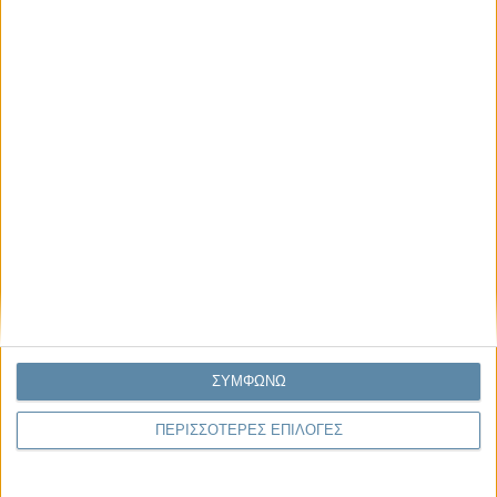
Μας αφορά
Πρόσφατα
Η κρίση της προσδοκίας
Ο Όλυμπος εντάχθηκε στον Κατάλογο Μνημείων
Παγκόσμιας Κληρονομιάς της UNESCO
Σεισμοί Βενεζουέλας 2026: Επιτόπια Διερεύνηση,
Τεκμηρίωση και Διδάγματα
Ανθισμένη συ-στολή
Να αφήνεις τους ανθρώπους να είναι (letting
people be)
ΣΥΜΦΩΝΩ
ΠΕΡΙΣΣΟΤΕΡΕΣ ΕΠΙΛΟΓΕΣ
To Newsletter του Propago