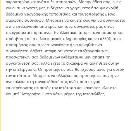
ακροατηρίου και ανάπτυξη υπηρεσιών.
Με την άδειά σας, εμείς
και οι συνεργάτες μας ενδέχεται να χρησιμοποιήσουμε ακριβή
δεδομένα γεωγραφικής τοποθεσίας και ταυτοποίησης μέσω
σάρωσης συσκευών. Μπορείτε να κάνετε κλικ για να συναινέσετε
στην επεξεργασία από εμάς και τους συνεργάτες μας όπως
Αντώνιος Ντακανάλης
περιγράφεται παραπάνω. Εναλλακτικά, μπορείτε να αποκτήσετε
Τέμπη: Η Κορυφή του Παγόβουνου
πρόσβαση σε πιο λεπτομερείς πληροφορίες και να αλλάξετε τις
μιας Κοινωνίας που βράζει
προτιμήσεις σας πριν συναινέσετε ή να αρνηθείτε να
συναινέσετε.
Λάβετε υπόψη ότι κάποια επεξεργασία των
προσωπικών σας δεδομένων ενδέχεται να μην απαιτεί τη
συγκατάθεσή σας, αλλά έχετε το δικαίωμα να αρνηθείτε αυτήν
Γιάννης Πανούσης
την επεξεργασία. Οι προτιμήσεις σας θα ισχύουν μόνο για αυτόν
Μικροδιάβολοι ή άγουροι
τον ιστότοπο. Μπορείτε να αλλάξετε τις προτιμήσεις σας ή να
εγκληματίες; – Άρθρο – παρέμβαση
ανακαλέσετε τη συγκατάθεσή σας ανά πάσα στιγμή
στο Propago του Γιάννη Πανούση
επιστρέφοντας σε αυτόν τον ιστότοπο και κάνοντας κλικ στο
κουμπί "Απορρήτου" στο κάτω μέρος της ιστοσελίδας.
Μαργαρίτης Τζίμας
Ο απέναντι