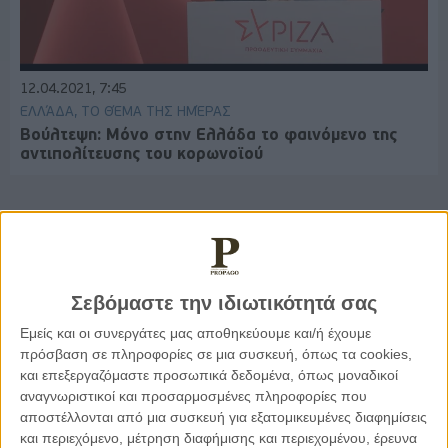
12.04.2021, 7:45
ΕΛΛΆΔΑ, ΤΟ ΘΈΜΑ ΤΗΣ ΗΜΈΡΑΣ
Βούλτεψη: Μόνο στην Ελλάδα το φαινόμενο της
αντιπολίτευσης του κορωνοϊού
Παρεμβάσεις
Σεβόμαστε την ιδιωτικότητά σας
Κέλλυ Καμπάκη
Εμείς και οι συνεργάτες μας αποθηκεύουμε και/ή έχουμε
Κέλλυ Καμπάκη: Η μαμά της Έμμας
πρόσβαση σε πληροφορίες σε μια συσκευή, όπως τα cookies,
γράφει για την “ισόβια καταδίκη
της”
και επεξεργαζόμαστε προσωπικά δεδομένα, όπως μοναδικοί
αναγνωριστικοί και προσαρμοσμένες πληροφορίες που
αποστέλλονται από μια συσκευή για εξατομικευμένες διαφημίσεις
και περιεχόμενο, μέτρηση διαφήμισης και περιεχομένου, έρευνα
Γιάννης Πανούσης