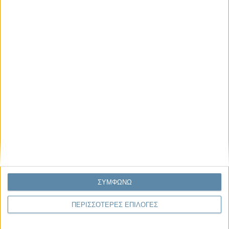
Μας αφορά
Πρόσφατα
Η κρίση της προσδοκίας
Ο Όλυμπος εντάχθηκε στον Κατάλογο Μνημείων
Παγκόσμιας Κληρονομιάς της UNESCO
Σεισμοί Βενεζουέλας 2026: Επιτόπια Διερεύνηση,
Τεκμηρίωση και Διδάγματα
Ανθισμένη συ-στολή
Να αφήνεις τους ανθρώπους να είναι (letting
ΣΥΜΦΩΝΩ
people be)
ΠΕΡΙΣΣΟΤΕΡΕΣ ΕΠΙΛΟΓΕΣ