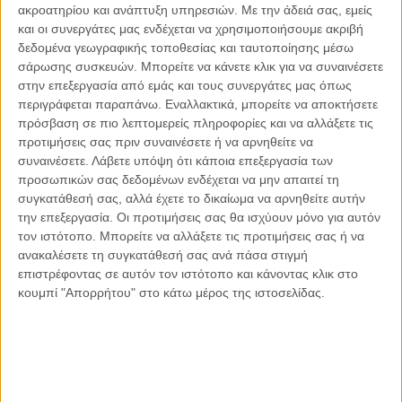
ακροατηρίου και ανάπτυξη υπηρεσιών.
Με την άδειά σας, εμείς
Οι μόνοι αθώοι
και οι συνεργάτες μας ενδέχεται να χρησιμοποιήσουμε ακριβή
δεδομένα γεωγραφικής τοποθεσίας και ταυτοποίησης μέσω
σάρωσης συσκευών. Μπορείτε να κάνετε κλικ για να συναινέσετε
στην επεξεργασία από εμάς και τους συνεργάτες μας όπως
περιγράφεται παραπάνω. Εναλλακτικά, μπορείτε να αποκτήσετε
Αντώνιος Ντακανάλης
πρόσβαση σε πιο λεπτομερείς πληροφορίες και να αλλάξετε τις
Τέμπη: Η Κορυφή του Παγόβουνου
μιας Κοινωνίας που βράζει
προτιμήσεις σας πριν συναινέσετε ή να αρνηθείτε να
συναινέσετε.
Λάβετε υπόψη ότι κάποια επεξεργασία των
προσωπικών σας δεδομένων ενδέχεται να μην απαιτεί τη
συγκατάθεσή σας, αλλά έχετε το δικαίωμα να αρνηθείτε αυτήν
την επεξεργασία. Οι προτιμήσεις σας θα ισχύουν μόνο για αυτόν
Γιάννης Πανούσης
τον ιστότοπο. Μπορείτε να αλλάξετε τις προτιμήσεις σας ή να
Μικροδιάβολοι ή άγουροι
εγκληματίες; – Άρθρο – παρέμβαση
ανακαλέσετε τη συγκατάθεσή σας ανά πάσα στιγμή
στο Propago του Γιάννη Πανούση
επιστρέφοντας σε αυτόν τον ιστότοπο και κάνοντας κλικ στο
κουμπί "Απορρήτου" στο κάτω μέρος της ιστοσελίδας.
Μαργαρίτης Τζίμας
Ο απέναντι