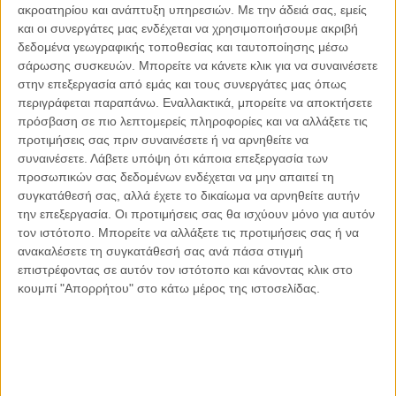
ακροατηρίου και ανάπτυξη υπηρεσιών.
Με την άδειά σας, εμείς
Οι μόνοι αθώοι
και οι συνεργάτες μας ενδέχεται να χρησιμοποιήσουμε ακριβή
δεδομένα γεωγραφικής τοποθεσίας και ταυτοποίησης μέσω
σάρωσης συσκευών. Μπορείτε να κάνετε κλικ για να συναινέσετε
στην επεξεργασία από εμάς και τους συνεργάτες μας όπως
περιγράφεται παραπάνω. Εναλλακτικά, μπορείτε να αποκτήσετε
Αντώνιος Ντακανάλης
πρόσβαση σε πιο λεπτομερείς πληροφορίες και να αλλάξετε τις
Τέμπη: Η Κορυφή του Παγόβουνου
μιας Κοινωνίας που βράζει
προτιμήσεις σας πριν συναινέσετε ή να αρνηθείτε να
συναινέσετε.
Λάβετε υπόψη ότι κάποια επεξεργασία των
προσωπικών σας δεδομένων ενδέχεται να μην απαιτεί τη
συγκατάθεσή σας, αλλά έχετε το δικαίωμα να αρνηθείτε αυτήν
την επεξεργασία. Οι προτιμήσεις σας θα ισχύουν μόνο για αυτόν
Γιάννης Πανούσης
τον ιστότοπο. Μπορείτε να αλλάξετε τις προτιμήσεις σας ή να
Μικροδιάβολοι ή άγουροι
εγκληματίες; – Άρθρο – παρέμβαση
ανακαλέσετε τη συγκατάθεσή σας ανά πάσα στιγμή
στο Propago του Γιάννη Πανούση
επιστρέφοντας σε αυτόν τον ιστότοπο και κάνοντας κλικ στο
κουμπί "Απορρήτου" στο κάτω μέρος της ιστοσελίδας.
Μαργαρίτης Τζίμας
Ο απέναντι