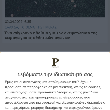
02.04.2021, 6:35
ΕΛΛΆΔΑ, ΤΟ ΘΈΜΑ ΤΗΣ ΗΜΈΡΑΣ
Ένα σύγχρονο πλαίσιο για την αντιμετώπιση της
χειραγώγησης αθλητικών αγώνων
Παρεμβάσεις
Σεβόμαστε την ιδιωτικότητά σας
Κέλλυ Καμπάκη
Εμείς και οι συνεργάτες μας αποθηκεύουμε και/ή έχουμε
Κέλλυ Καμπάκη: Η μαμά της Έμμας
πρόσβαση σε πληροφορίες σε μια συσκευή, όπως τα cookies,
γράφει για την “ισόβια καταδίκη
της”
και επεξεργαζόμαστε προσωπικά δεδομένα, όπως μοναδικοί
αναγνωριστικοί και προσαρμοσμένες πληροφορίες που
αποστέλλονται από μια συσκευή για εξατομικευμένες διαφημίσεις
και περιεχόμενο, μέτρηση διαφήμισης και περιεχομένου, έρευνα
Γιάννης Πανούσης