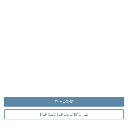
Μας αφορά
Πρόσφατα
Η κρίση της προσδοκίας
Ο Όλυμπος εντάχθηκε στον Κατάλογο Μνημείων
Παγκόσμιας Κληρονομιάς της UNESCO
Σεισμοί Βενεζουέλας 2026: Επιτόπια Διερεύνηση,
Τεκμηρίωση και Διδάγματα
Ανθισμένη συ-στολή
Να αφήνεις τους ανθρώπους να είναι (letting
ΣΥΜΦΩΝΩ
people be)
ΠΕΡΙΣΣΟΤΕΡΕΣ ΕΠΙΛΟΓΕΣ