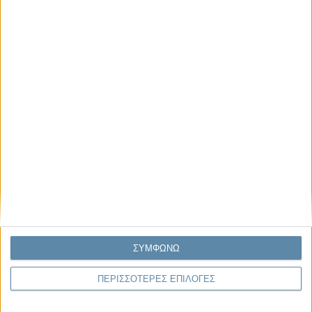
Μας αφορά
Πρόσφατα
Η κρίση της προσδοκίας
Ο Όλυμπος εντάχθηκε στον Κατάλογο Μνημείων
Παγκόσμιας Κληρονομιάς της UNESCO
Σεισμοί Βενεζουέλας 2026: Επιτόπια Διερεύνηση,
Τεκμηρίωση και Διδάγματα
Ανθισμένη συ-στολή
Να αφήνεις τους ανθρώπους να είναι (letting
ΣΥΜΦΩΝΩ
people be)
ΠΕΡΙΣΣΟΤΕΡΕΣ ΕΠΙΛΟΓΕΣ