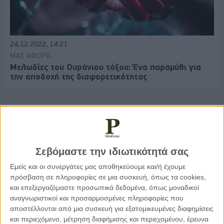
24.12.2022, 14:21
ΜΑΣ ΑΦΟΡΆ
Μελωδίες του Ουράνιου τόξου: Ένα παραμύθι για
την αποδοχή της διαφορετικότητας
Παρεμβάσεις
Σεβόμαστε την ιδιωτικότητά σας
Κέλλυ Καμπάκη
Εμείς και οι συνεργάτες μας αποθηκεύουμε και/ή έχουμε
Κέλλυ Καμπάκη: Η μαμά της Έμμας
πρόσβαση σε πληροφορίες σε μια συσκευή, όπως τα cookies,
γράφει για την “ισόβια καταδίκη
της”
και επεξεργαζόμαστε προσωπικά δεδομένα, όπως μοναδικοί
αναγνωριστικοί και προσαρμοσμένες πληροφορίες που
αποστέλλονται από μια συσκευή για εξατομικευμένες διαφημίσεις
και περιεχόμενο, μέτρηση διαφήμισης και περιεχομένου, έρευνα
Γιάννης Πανούσης