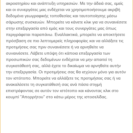
ακροατηρίου και ανάπτυξη υπηρεσιών.
Με την άδειά σας, εμείς
Οι μόνοι αθώοι
και οι συνεργάτες μας ενδέχεται να χρησιμοποιήσουμε ακριβή
δεδομένα γεωγραφικής τοποθεσίας και ταυτοποίησης μέσω
σάρωσης συσκευών. Μπορείτε να κάνετε κλικ για να συναινέσετε
στην επεξεργασία από εμάς και τους συνεργάτες μας όπως
περιγράφεται παραπάνω. Εναλλακτικά, μπορείτε να αποκτήσετε
Αντώνιος Ντακανάλης
πρόσβαση σε πιο λεπτομερείς πληροφορίες και να αλλάξετε τις
Τέμπη: Η Κορυφή του Παγόβουνου
μιας Κοινωνίας που βράζει
προτιμήσεις σας πριν συναινέσετε ή να αρνηθείτε να
συναινέσετε.
Λάβετε υπόψη ότι κάποια επεξεργασία των
προσωπικών σας δεδομένων ενδέχεται να μην απαιτεί τη
συγκατάθεσή σας, αλλά έχετε το δικαίωμα να αρνηθείτε αυτήν
την επεξεργασία. Οι προτιμήσεις σας θα ισχύουν μόνο για αυτόν
Γιάννης Πανούσης
τον ιστότοπο. Μπορείτε να αλλάξετε τις προτιμήσεις σας ή να
Μικροδιάβολοι ή άγουροι
εγκληματίες; – Άρθρο – παρέμβαση
ανακαλέσετε τη συγκατάθεσή σας ανά πάσα στιγμή
στο Propago του Γιάννη Πανούση
επιστρέφοντας σε αυτόν τον ιστότοπο και κάνοντας κλικ στο
κουμπί "Απορρήτου" στο κάτω μέρος της ιστοσελίδας.
Μαργαρίτης Τζίμας
Ο απέναντι