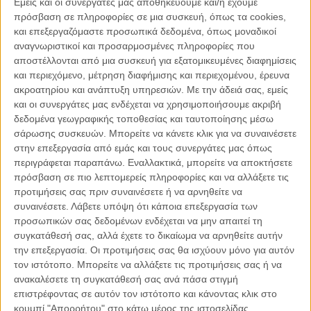
Εμείς και οι συνεργάτες μας αποθηκεύουμε και/ή έχουμε
πρόσβαση σε πληροφορίες σε μια συσκευή, όπως τα cookies,
21.03.2021, 9:01
και επεξεργαζόμαστε προσωπικά δεδομένα, όπως μοναδικοί
ΚΎΠΡΟΣ, ΤΟ ΘΈΜΑ ΤΗΣ ΗΜΈΡΑΣ
αναγνωριστικοί και προσαρμοσμένες πληροφορίες που
Οι εξελίξεις στην ανατολική Μεσόγειο και η
αποστέλλονται από μια συσκευή για εξατομικευμένες διαφημίσεις
σύσταση του ενεργειακού Φόρουμ
και περιεχόμενο, μέτρηση διαφήμισης και περιεχομένου, έρευνα
ακροατηρίου και ανάπτυξη υπηρεσιών.
Με την άδειά σας, εμείς
και οι συνεργάτες μας ενδέχεται να χρησιμοποιήσουμε ακριβή
δεδομένα γεωγραφικής τοποθεσίας και ταυτοποίησης μέσω
σάρωσης συσκευών. Μπορείτε να κάνετε κλικ για να συναινέσετε
στην επεξεργασία από εμάς και τους συνεργάτες μας όπως
Παρεμβάσεις
περιγράφεται παραπάνω. Εναλλακτικά, μπορείτε να αποκτήσετε
πρόσβαση σε πιο λεπτομερείς πληροφορίες και να αλλάξετε τις
Κέλλυ Καμπάκη
προτιμήσεις σας πριν συναινέσετε ή να αρνηθείτε να
Κέλλυ Καμπάκη: Η μαμά της Έμμας
συναινέσετε.
Λάβετε υπόψη ότι κάποια επεξεργασία των
γράφει για την “ισόβια καταδίκη
προσωπικών σας δεδομένων ενδέχεται να μην απαιτεί τη
της”
συγκατάθεσή σας, αλλά έχετε το δικαίωμα να αρνηθείτε αυτήν
την επεξεργασία. Οι προτιμήσεις σας θα ισχύουν μόνο για αυτόν
τον ιστότοπο. Μπορείτε να αλλάξετε τις προτιμήσεις σας ή να
Γιάννης Πανούσης
ανακαλέσετε τη συγκατάθεσή σας ανά πάσα στιγμή
Οι μόνοι αθώοι
επιστρέφοντας σε αυτόν τον ιστότοπο και κάνοντας κλικ στο
κουμπί "Απορρήτου" στο κάτω μέρος της ιστοσελίδας.