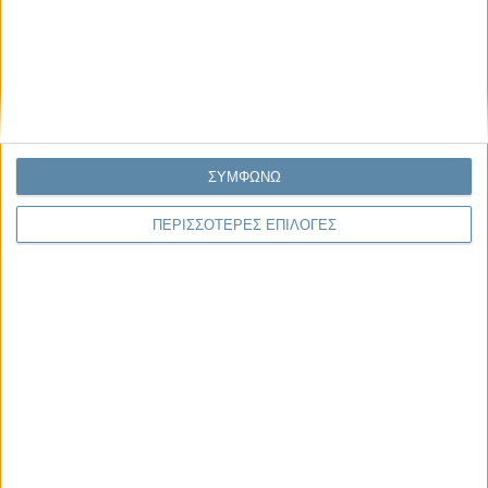
Μας αφορά
Πρόσφατα
Η κρίση της προσδοκίας
Ο Όλυμπος εντάχθηκε στον Κατάλογο Μνημείων
Παγκόσμιας Κληρονομιάς της UNESCO
ΣΥΜΦΩΝΩ
Σεισμοί Βενεζουέλας 2026: Επιτόπια Διερεύνηση,
Τεκμηρίωση και Διδάγματα
ΠΕΡΙΣΣΟΤΕΡΕΣ ΕΠΙΛΟΓΕΣ
Ανθισμένη συ-στολή
Να αφήνεις τους ανθρώπους να είναι (letting
people be)
To Newsletter του Propago
Λάβετε την ανάλυση της ημέρας στο email σας