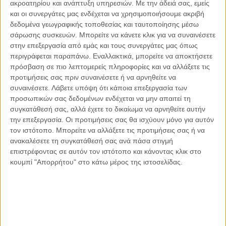
ακροατηρίου και ανάπτυξη υπηρεσιών.
Με την άδειά σας, εμείς
και οι συνεργάτες μας ενδέχεται να χρησιμοποιήσουμε ακριβή
δεδομένα γεωγραφικής τοποθεσίας και ταυτοποίησης μέσω
σάρωσης συσκευών. Μπορείτε να κάνετε κλικ για να συναινέσετε
στην επεξεργασία από εμάς και τους συνεργάτες μας όπως
Αντώνιος Ντακανάλης
περιγράφεται παραπάνω. Εναλλακτικά, μπορείτε να αποκτήσετε
Τέμπη: Η Κορυφή του Παγόβουνου
πρόσβαση σε πιο λεπτομερείς πληροφορίες και να αλλάξετε τις
μιας Κοινωνίας που βράζει
προτιμήσεις σας πριν συναινέσετε ή να αρνηθείτε να
συναινέσετε.
Λάβετε υπόψη ότι κάποια επεξεργασία των
προσωπικών σας δεδομένων ενδέχεται να μην απαιτεί τη
συγκατάθεσή σας, αλλά έχετε το δικαίωμα να αρνηθείτε αυτήν
Γιάννης Πανούσης
την επεξεργασία. Οι προτιμήσεις σας θα ισχύουν μόνο για αυτόν
Μικροδιάβολοι ή άγουροι
τον ιστότοπο. Μπορείτε να αλλάξετε τις προτιμήσεις σας ή να
εγκληματίες; – Άρθρο – παρέμβαση
ανακαλέσετε τη συγκατάθεσή σας ανά πάσα στιγμή
στο Propago του Γιάννη Πανούση
επιστρέφοντας σε αυτόν τον ιστότοπο και κάνοντας κλικ στο
κουμπί "Απορρήτου" στο κάτω μέρος της ιστοσελίδας.
Μαργαρίτης Τζίμας
Ο απέναντι