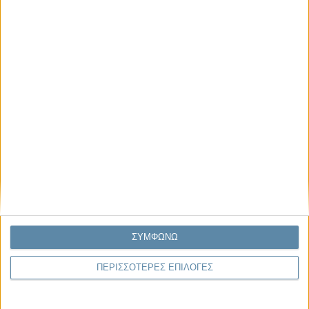
Μας αφορά
Πρόσφατα
Η κρίση της προσδοκίας
Ο Όλυμπος εντάχθηκε στον Κατάλογο Μνημείων
Παγκόσμιας Κληρονομιάς της UNESCO
Σεισμοί Βενεζουέλας 2026: Επιτόπια Διερεύνηση,
Τεκμηρίωση και Διδάγματα
Ανθισμένη συ-στολή
Να αφήνεις τους ανθρώπους να είναι (letting
people be)
ΣΥΜΦΩΝΩ
ΠΕΡΙΣΣΟΤΕΡΕΣ ΕΠΙΛΟΓΕΣ
To Newsletter του Propago