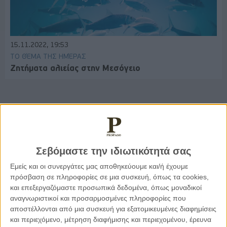
15.11.2022, 19:53
ΤΟ ΘΈΜΑ ΤΗΣ ΗΜΈΡΑΣ
Ζητήματα αλιείας στην Μεσόγειο
Παρεμβάσεις
Σεβόμαστε την ιδιωτικότητά σας
Κέλλυ Καμπάκη
Κέλλυ Καμπάκη: Η μαμά της Έμμας
Εμείς και οι συνεργάτες μας αποθηκεύουμε και/ή έχουμε
γράφει για την “ισόβια καταδίκη
πρόσβαση σε πληροφορίες σε μια συσκευή, όπως τα cookies,
της”
και επεξεργαζόμαστε προσωπικά δεδομένα, όπως μοναδικοί
αναγνωριστικοί και προσαρμοσμένες πληροφορίες που
αποστέλλονται από μια συσκευή για εξατομικευμένες διαφημίσεις
Γιάννης Πανούσης
και περιεχόμενο, μέτρηση διαφήμισης και περιεχομένου, έρευνα
Οι μόνοι αθώοι