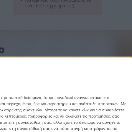
Να αφήνεις τους ανθρώπους να
είναι (letting people be)
o
ε προσωπικά δεδομένα, όπως μοναδικοί αναγνωριστικοί και
και περιεχομένου, έρευνα ακροατηρίου και ανάπτυξη υπηρεσιών.
Με
σω σάρωσης συσκευών. Μπορείτε να κάνετε κλικ για να συναινέσετε
 λεπτομερείς πληροφορίες και να αλλάξετε τις προτιμήσεις σας
αιτεί τη συγκατάθεσή σας, αλλά έχετε το δικαίωμα να αρνηθείτε
καλέσετε τη συγκατάθεσή σας ανά πάσα στιγμή επιστρέφοντας σε
Designed by Porcupine Colors
-
Developed by Joinweb