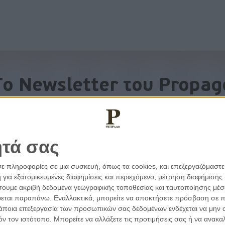
To Newsletter του Propag
Λάβετε την ανάλυση της ημέρας στο email σας
ητά σας
σε πληροφορίες σε μια συσκευή, όπως τα cookies, και επεξεργαζόμαστ
α εξατομικευμένες διαφημίσεις και περιεχόμενο, μέτρηση διαφήμισης 
οιήσουμε ακριβή δεδομένα γεωγραφικής τοποθεσίας και ταυτοποίησης μέ
εται παραπάνω. Εναλλακτικά, μπορείτε να αποκτήσετε πρόσβαση σε πιο
άποια επεξεργασία των προσωπικών σας δεδομένων ενδέχεται να μην απ
τόν τον ιστότοπο. Μπορείτε να αλλάξετε τις προτιμήσεις σας ή να ανα
εμβάσεις