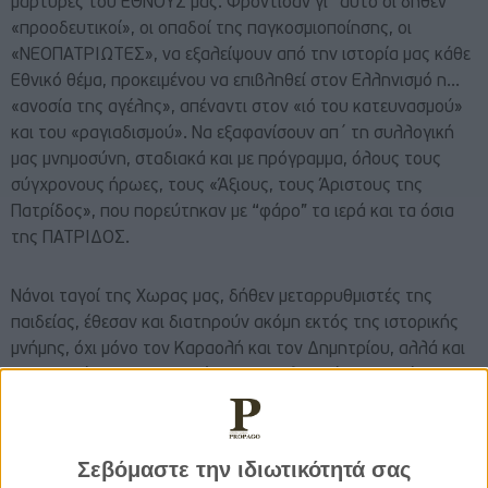
μάρτυρες του ΕΘΝΟΥΣ μας. Φρόντισαν γι΄ αυτό οι δήθεν
«προοδευτικοί», οι οπαδοί της παγκοσμιοποίησης, οι
«ΝΕΟΠΑΤΡΙΩΤΕΣ», να εξαλείψουν από την ιστορία μας κάθε
Εθνικό θέμα, προκειμένου να επιβληθεί στον Ελληνισμό η…
«ανοσία της αγέλης», απέναντι στον «ιό του κατευνασμού»
και του «ραγιαδισμού». Να εξαφανίσουν απ΄ τη συλλογική
μας μνημοσύνη, σταδιακά και με πρόγραμμα, όλους τους
σύγχρονους ήρωες, τους «Άξιους, τους Άριστους της
Πατρίδος», που πορεύτηκαν με “φάρο” τα ιερά και τα όσια
της ΠΑΤΡΙΔΟΣ.
Νάνοι ταγοί της Χωρας μας, δήθεν μεταρρυθμιστές της
παιδείας, έθεσαν και διατηρούν ακόμη εκτός της ιστορικής
μνήμης, όχι μόνο τον Καραολή και τον Δημητρίου, αλλά και
τον Ευαγόρα, τον Αυξεντίου, τον Σολωμού, τον Ισαάκ και
γενικά όλους τους ΗΡΩΕΣ του Κυπριακού Αγώνα αλλά και
τους ΗΡΩΕΣ της Κυπριακής τραγωδίας του 1974…
Γνωρίζουν οι ταγοί του τόπου μας, ότι το ειδικό τους βάρος
Σεβόμαστε την ιδιωτικότητά σας
είναι ελάχιστο μπροστά στα έργα και τις πράξεις των ΗΡΩΩΝ