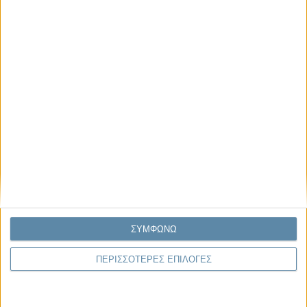
Μας αφορά
29.07.2026, 11:20
Η κρίση της προσδοκίας
Κάθε εποχή έχει τη δική της μεγάλη πολιτική κρίση. Άλλοτε ήταν η
κρίση της νομιμοποίησης. Άλλοτε η κρίση της
αντιπροσώπευσης...
ΣΥΜΦΩΝΩ
ΠΕΡΙΣΣΟΤΕΡΕΣ ΕΠΙΛΟΓΕΣ
Παρεμβάσεις