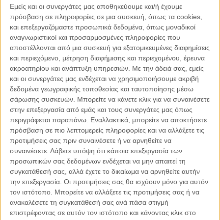
Εμείς και οι συνεργάτες μας αποθηκεύουμε και/ή έχουμε
μας και η μνήμη τους γελοιοποιεί τα κούφια λόγια τους, τις
πρόσβαση σε πληροφορίες σε μια συσκευή, όπως τα cookies,
πράξεις και τις παραλείψεις τους που έφεραν το ΕΘΝΟΣ
και επεξεργαζόμαστε προσωπικά δεδομένα, όπως μοναδικοί
στην σημερινή κατάσταση.
αναγνωριστικοί και προσαρμοσμένες πληροφορίες που
αποστέλλονται από μια συσκευή για εξατομικευμένες διαφημίσεις
και περιεχόμενο, μέτρηση διαφήμισης και περιεχομένου, έρευνα
ΕΙΝΑΙ ΚΑΙΡΟΣ ΝΑ ΑΡΧΙΣΟΥΜΕ ΝΑ ΔΙΑΛΕΓΟΜΑΣΤΕ ΚΑΙ ΠΑΛΙ
ακροατηρίου και ανάπτυξη υπηρεσιών.
Με την άδειά σας, εμείς
ΜΕ ΤΗΝ ΙΣΤΟΡΙΑ ΠΟΥ ΕΙΝΑΙ ΑΜΙΛΗΚΤΗ ΜΕ ΤΟΥΣ ΜΙΚΡΟΥΣ
και οι συνεργάτες μας ενδέχεται να χρησιμοποιήσουμε ακριβή
ΚΑΙ ΑΣΗΜΟΥΣ ΝΕΟΠΑΤΡΙΩΤΕΣ. ΕΙΝΑΙ ΚΑΙΡΟΣ Η ΝΕΟΛΑΙΑ
δεδομένα γεωγραφικής τοποθεσίας και ταυτοποίησης μέσω
ΜΑΣ ΝΑ ΓΙΝΕΙ ΚΟΙΝΩΝΟΣ ΤΗΣ ΝΕΟΤΕΡΗΣ ΙΣΤΟΡΙΑΣ ΤΟΥ
σάρωσης συσκευών. Μπορείτε να κάνετε κλικ για να συναινέσετε
ΕΘΝΟΥΣ ΓΙΑ ΝΑ ΑΠΟΚΤΗΣΕΙ ΠΡΟΤΥΠΑ , ΥΠΟΔΕΙΓΜΑΤΑ
στην επεξεργασία από εμάς και τους συνεργάτες μας όπως
ΖΩΗΣ… ΑΙΩΝΙΑ Η ΜΝΗΜΗ ΤΩΝ ΗΡΩΩΝ ΤΟΥ ΕΘΝΟΥΣ.
περιγράφεται παραπάνω. Εναλλακτικά, μπορείτε να αποκτήσετε
πρόσβαση σε πιο λεπτομερείς πληροφορίες και να αλλάξετε τις
Ο Κωνσταντίνος Ζιαζιάς είναι επίτιμος αρχηγός του
προτιμήσεις σας πριν συναινέσετε ή να αρνηθείτε να
ΓΕΣ
συναινέσετε.
Λάβετε υπόψη ότι κάποια επεξεργασία των
Κοινοποιήστε:
προσωπικών σας δεδομένων ενδέχεται να μην απαιτεί τη
συγκατάθεσή σας, αλλά έχετε το δικαίωμα να αρνηθείτε αυτήν
την επεξεργασία. Οι προτιμήσεις σας θα ισχύουν μόνο για αυτόν
Facebook
X
LinkedIn
WhatsApp
τον ιστότοπο. Μπορείτε να αλλάξετε τις προτιμήσεις σας ή να
ανακαλέσετε τη συγκατάθεσή σας ανά πάσα στιγμή
Εκτύπωση
επιστρέφοντας σε αυτόν τον ιστότοπο και κάνοντας κλικ στο