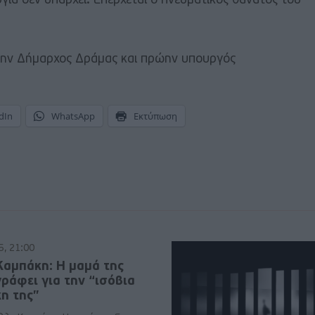
γία δεν υπάρχει. Επέρχεται ο πνευματικός θάνατος του
ρώην Δήμαρχος Δράμας και πρώην υπουργός
dIn
WhatsApp
Εκτύπωση
5, 21:00
Καμπάκη: Η μαμά της
ράφει για την “ισόβια
η της”