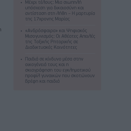
Μέχρι τέλους: Μια σιωπηλή
υπόσχεση για δικαιοσύνη και
αντίσταση στη λήθη – Η μαρτυρία
της 17χρονης Μαρίας
η
«Ανδρόσφαιρα» και Ψηφιακός
Μισογυνισμός: Οι Αθέατες Απειλές
της Τοξικής Ρητορικής σε
Διαδικτυακές Κοινότητες
Παιδιά σε κίνδυνο μέσα στην
οικογένειά τους και η
σκιαγράφηση του εγκληματικού
προφίλ γυναικών που σκοτώνουν
βρέφη και παιδιά