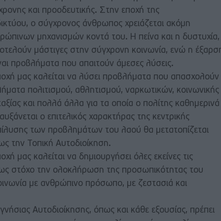
χρονης και προοδευτικής. Στην εποχή της
δικτύου, ο σύγχρονος άνθρωπος χρειάζεται ακόμη
ρώπινων μηχανισμών κοντά του. Η πείνα και η δυστυχία,
αποτελούν μάστιγες στην σύγχρονη κοινωνία, ενώ η έξαρσ
ναι προβλήματα που απαιτούν άμεσες λύσεις.
ποχή μας καλείται να λύσει προβλήματα που απασχολούν
ματα πολιτισμού, αθλητισμού, ναρκωτικών, κοινωνικής
ξίας και πολλά άλλα για τα οποία ο πολίτης καθημερινά
αυξάνεται ο επιτελικός χαρακτήρας της κεντρικής
πίλυσης των προβλημάτων του λαού θα μετατοπίζεται
ως την Τοπική Αυτοδιοίκηση.
χή μας καλείται να δημιουργήσει όλες εκείνες τις
ν ως στόχο την ολοκλήρωση της προσωπικότητας του
οινωνία με ανθρώπινο πρόσωπο, με ζεστασιά και
νήσιας Αυτοδιοίκησης, όπως και κάθε εξουσίας, πρέπει