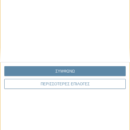
12.07.2025, 9:14
Οι μόνοι αθώοι
Στο βάθος αχνοφαίνεται ένα καράβι γεμάτο απελπισμένες προσδοκίες
Άννα Μαυροειδή,Ανάδρομη λήθη Προφανώς το Μεταναστευτικό είναι
ένα δισεπίλυτο πρόβλημα Κι αυτό..
ΣΥΜΦΩΝΩ
Παρεμβάσεις
ΠΕΡΙΣΣΟΤΕΡΕΣ ΕΠΙΛΟΓΕΣ
Κέλλυ Καμπάκη
Κέλλυ Καμπάκη: Η μαμά της Έμμας
γράφει για την “ισόβια καταδίκη
της”