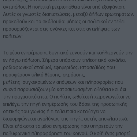
παρατάξεις, συνδυασμοί εκπονούν σχέδια εξόντωσης του
αντιπάλου. Η πολιτική μετριοπάθεια είναι υπό εξαφάνιση.
Αυτές οι γνωστές διαπιστώσεις, μεταξύ άλλων ερωτημάτων,
προκαλούν και το ακόλουθο: μήπως οι πολιτικοί εν τέλει
προσαρμόζονται στις ανάγκες και στις αντιλήψεις των
πολιτών;
Τα μέσα ενημέρωσης δυνητικά ευνοούν και καλλιεργούν την
εν λόγω πόλωση. Σήμερα υπάρχουν τηλεοπτικά κανάλια,
ραδιοφωνικοί σταθμοί, εφημερίδες, ιστοσελίδες που
προσφέρουν υλικό θέασης, ακρόασης,
μελέτης συγκεκριμένων απόψεων και πληροφορίες που
συχνά παρουσιάζουν μία κατασκευασμένη αλήθεια και όχι
την πραγματικότητα. Ο πολίτης ωθείται ή χειραγωγείται να
επιλέγει την πηγή ενημέρωσής του βάσει της προσωπικής
οπτικής του γωνίας ή η τελευταία καταλήγει να
διαμορφώνεται αναλόγως της πηγής αυτής αποκλειστικά.
Είναι ελάχιστα τα μέσα ενημέρωσης που υπηρετούν την
πολυφωνική πληροφόρηση του κοινού. Ο καθ’ ένας μπορεί