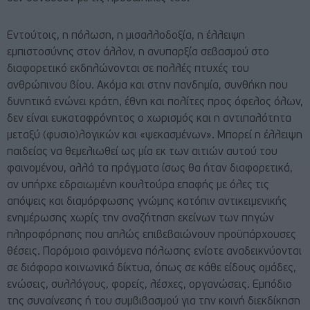
Εντούτοις, η πόλωση, η μισαλλοδοξία, η έλλειψη
εμπιστοσύνης στον άλλον, η ανυπαρξία σεβασμού στο
διαφορετικό εκδηλώνονται σε πολλές πτυχές του
ανθρώπινου βίου. Ακόμα και στην πανδημία, συνθήκη που
δυνητικά ενώνει κράτη, έθνη και πολίτες προς όφελος όλων,
δεν είναι ευκαταφρόνητος ο χωρισμός και η αντιπαλότητα
μεταξύ (φυσιο)λογικών και «ψεκασμένων». Μπορεί η έλλειψη
παιδείας να θεμελιωθεί ως μία εκ των αιτιών αυτού του
φαινομένου, αλλά τα πράγματα ίσως θα ήταν διαφορετικά,
αν υπήρχε εδραιωμένη κουλτούρα επαφής με όλες τις
απόψεις και διαμόρφωσης γνώμης κατόπιν αντικειμενικής
ενημέρωσης χωρίς την αναζήτηση εκείνων των πηγών
πληροφόρησης που απλώς επιβεβαιώνουν προϋπάρχουσες
θέσεις. Παρόμοια φαινόμενα πόλωσης ενίοτε αναδεικνύονται
σε διάφορα κοινωνικά δίκτυα, όπως σε κάθε είδους ομάδες,
ενώσεις, συλλόγους, φορείς, λέσχες, οργανώσεις. Εμπόδιο
της συναίνεσης ή του συμβιβασμού για την κοινή διεκδίκηση