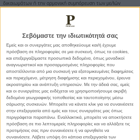
δικαιωμάτων ή την αρμονική συμπόρευση των μελών
τέτοιων δικτύων συχνά είναι η περιχαράκωση ορισμένων
ατόμων στο στενό πλαίσιο των προσωπικών τους απόψεων
και η αρνητική προδιάθεσή τους σε αμοιβαία συμφέρουσες
λύσεις καθ’ ότι ως a priori πεπεισμένοι για την αξιοπιστία της
Σεβόμαστε την ιδιωτικότητά σας
θέσης τους αδυνατούν να επεξεργαστούν τη βασιμότητα
Εμείς και οι συνεργάτες μας αποθηκεύουμε και/ή έχουμε
της αντίθετης γνώμης.
πρόσβαση σε πληροφορίες σε μια συσκευή, όπως τα cookies,
και επεξεργαζόμαστε προσωπικά δεδομένα, όπως μοναδικοί
αναγνωριστικοί και προσαρμοσμένες πληροφορίες που
Ο κατ’ εξοχήν χώρος που ανθούν η πόλωση, η
αποστέλλονται από μια συσκευή για εξατομικευμένες διαφημίσεις
μισαλλοδοξία, η αποστροφή στο διαφορετικό και απουσιάζει
και περιεχόμενο, μέτρηση διαφήμισης και περιεχομένου, έρευνα
συχνότατα η έννοια του συμβιβασμού είναι κατά την και
ακροατηρίου και ανάπτυξη υπηρεσιών.
Με την άδειά σας, εμείς
στην επικοινωνία των μέσων κοινωνικής δικτύωσης. Ο
και οι συνεργάτες μας ενδέχεται να χρησιμοποιήσουμε ακριβή
επικοινωνιακός «πόλεμος» στα social media ελκύει σε
δεδομένα γεωγραφικής τοποθεσίας και ταυτοποίησης μέσω
μεγάλο βαθμό την προσοχή των χρηστών, η οποία συνιστά
σάρωσης συσκευών. Μπορείτε να κάνετε κλικ για να συναινέσετε
στην επεξεργασία από εμάς και τους συνεργάτες μας όπως
το σημαντικότερο εμπορεύσιμο προϊόν στα εν λόγω ψηφιακά
περιγράφεται παραπάνω. Εναλλακτικά, μπορείτε να αποκτήσετε
περιβάλλοντα. Οι χρήστες συνασπίζονται υπό την εκάστοτε
πρόσβαση σε πιο λεπτομερείς πληροφορίες και να αλλάξετε τις
υποστηριζόμενη θέση και την υπερασπίζονται με μανία
προτιμήσεις σας πριν συναινέσετε ή να αρνηθείτε να
εκτοξεύοντας ανεμπόδιστα ακόμα και σοβαρές απειλές σε
συναινέσετε.
Λάβετε υπόψη ότι κάποια επεξεργασία των