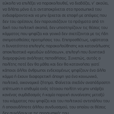
εύκολα να επιλέξει να παρακολουθεί, να διαβάζει, ν’ ακούει,
να βλέπει μόνο ό,τι ανταποκρίνεται στα προσωπικά του
ενδιαφέροντα και να μην έρχεται σε επαφή με απόψεις που
δεν του αρέσουν, δεν παρουσιάζουν τα πράγματα από τη
δική του πολιτική σκοπιά, δεν υποστηρίζουν τις θέσεις του
κόμματος που ψηφίζει και γενικά δεν σχετίζονται με τις ήδη
σχηματισθείσες προτιμήσεις του. Επιπροσθέτως, υφίσταται
η δυνατότητα επιλογής παρακολούθησης και κατανάλωσης
αποκλειστικά «ψευδών ειδήσεων», επιλογή που δυνητικά
διαμορφώνει ανάλογες πεποιθήσεις. Συνεπώς, αυτός ο
πολίτης ποτέ δεν θα μάθει και δεν θα κατανοήσει γιατί
κάποιοι άλλοι άνθρωποι ενδεχομένως ψηφίζουν ένα άλλο
κόμμα ή έχουν διαφορετική άποψη για ένα κοινωνικό,
πολιτικό, οικονομικό ζήτημα. Φαίνεται σχεδόν αναπόδραστη
επίπτωση η επιθυμία ενός τέτοιου πολίτη να μην υπάρξει
κανένας συμβιβασμός ή καμία παροχή συναίνεσης μεταξύ
του κόμματος που ψηφίζει και του πολιτικού αντιπάλου του
ή οποιουδήποτε άλλου συνδυασμού, του οποίου οι θέσεις
δεν συνάδουν με τις προσωπικές του.