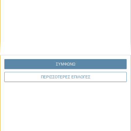
Διαβάστε περισσότερα:
ΣΥΜΦΩΝΩ
ΠΕΡΙΣΣΟΤΕΡΕΣ ΕΠΙΛΟΓΕΣ
06.08.2026, 11:17
Όταν η ιστορία γίνεται γεωπολιτική: Η αναγνώριση της
Γενοκτονίας των Αρμενίων από το Ισραήλ
Η ομόφωνη απόφαση της κυβέρνησης του Ισραήλ να αναγνωρίσει
επισήμως τη Γενοκτονία των Αρμενίων δεν αποτελεί απλώς μια ιστορική
ή..