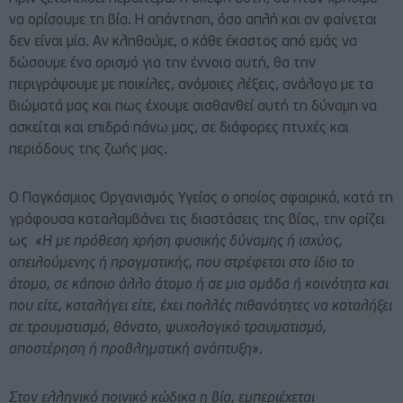
να ορίσουμε τη βία. Η απάντηση, όσο απλή και αν φαίνεται
δεν είναι μία. Αν κληθούμε, ο κάθε έκαστος από εμάς να
δώσουμε ένα ορισμό για την έννοια αυτή, θα την
περιγράψουμε με ποικίλες, ανόμοιες λέξεις, ανάλογα με τα
βιώματά μας και πως έχουμε αισθανθεί αυτή τη δύναμη να
ασκείται και επιδρά πάνω μας, σε διάφορες πτυχές και
περιόδους της ζωής μας.
Ο Παγκόσμιος Οργανισμός Υγείας ο οποίος σφαιρικά, κατά τη
γράφουσα καταλαμβάνει τις διαστάσεις της βίας, την ορίζει
ως
«Η με πρόθεση χρήση φυσικής δύναμης ή ισχύος,
απειλούμενης ή πραγματικής, που στρέφεται στο ίδιο το
άτομο, σε κάποιο άλλο άτομο ή σε μια ομάδα ή κοινότητα και
που είτε, καταλήγει είτε, έχει πολλές πιθανότητες να καταλήξει
σε τραυματισμό, θάνατο, ψυχολογικό τραυματισμό,
αποστέρηση ή προβληματική ανάπτυξη».
Στον ελληνικό ποινικό κώδικα η βία, εμπεριέχεται