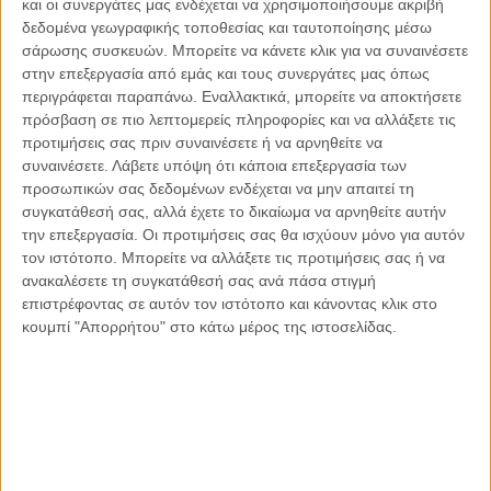
και οι συνεργάτες μας ενδέχεται να χρησιμοποιήσουμε ακριβή
ανεπανόρθωτα, το γεγονός της βίας το κουβαλάνε και πάνω
δεδομένα γεωγραφικής τοποθεσίας και ταυτοποίησης μέσω
σάρωσης συσκευών. Μπορείτε να κάνετε κλικ για να συναινέσετε
στο κορμί τους, σημάδι για μια ζωή, αν, το…. πλήττει
στην επεξεργασία από εμάς και τους συνεργάτες μας όπως
οριστικά και αμετάκλητα…., θύματα ζώντα, απομένουν μόνο
περιγράφεται παραπάνω. Εναλλακτικά, μπορείτε να αποκτήσετε
τα έμμεσα, οι οικογένειες όσων χάθηκαν, οι οποίες βιώνουν
πρόσβαση σε πιο λεπτομερείς πληροφορίες και να αλλάξετε τις
άμεσα, ισόβια, τα όσα βίαια έλαβαν χώρα. Σε ψυχολογικό
προτιμήσεις σας πριν συναινέσετε ή να αρνηθείτε να
επίπεδο, τα άμεσα, ζώντα θύματα, τα έμμεσα θύματα, δεν
συναινέσετε.
Λάβετε υπόψη ότι κάποια επεξεργασία των
παύουν να αισθάνονται τη βία, δεν την αποβάλλουν εύκολα,
προσωπικών σας δεδομένων ενδέχεται να μην απαιτεί τη
δε γνωρίζουμε αν θα την αποδιώξουν κάποτε από πάνω
συγκατάθεσή σας, αλλά έχετε το δικαίωμα να αρνηθείτε αυτήν
την επεξεργασία. Οι προτιμήσεις σας θα ισχύουν μόνο για αυτόν
τους. Όσοι έχουν υποστεί τη βία, σε οποιαδήποτέ της μορφή,
τον ιστότοπο. Μπορείτε να αλλάξετε τις προτιμήσεις σας ή να
[3]
ειδικά κατά την ανηλικότητα
, στην ενηλικότητα
ανακαλέσετε τη συγκατάθεσή σας ανά πάσα στιγμή
[4]
προβαίνουν συνήθως και οι ίδιοι σε ενέργειες βίας
και
επιστρέφοντας σε αυτόν τον ιστότοπο και κάνοντας κλικ στο
ανάλογες της βίας που έχουν υποστεί, ή σε βίαιες πράξεις,
κουμπί "Απορρήτου" στο κάτω μέρος της ιστοσελίδας.
τιμωρητικού χαρακτήρα προς εκείνους, στο πρόσωπο των
οποίων βλέπουν το δράστη του δικού τους βίαιου
[5]
γεγονότος
. Άλλα πάλι αυτοκτονούν∙ και η αυτοκτονία
βίαιη πράξη είναι που στρέφεται κατά του πιο δικού σου
ανθρώπου, του εαυτού σου. Η βιαιότητα που καταγράφεται
μέσα στα θύματα, ουδέποτε διαγράφεται. Ακόμη και το