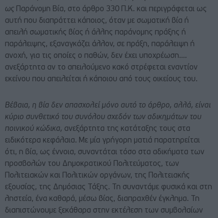
ως
Παράνομη Βία, στο άρθρο 330 Π.Κ. και περιγράφεται ως
αυτή που διαπράττει κάποιος, όταν με σωματική βία ή
απειλή σωματικής βίας ή άλλης παράνομης πράξης ή
παράλειψης, εξαναγκάζει άλλον, σε πράξη, παράλειψη ή
ανοχή, για τις οποίες ο παθών, δεν έχει υποχρέωση….
ανεξάρτητα αν το απειλούμενο κακό στρέφεται εναντίον
εκείνου που απειλείται ή κάποιου από τους οικείους του.
Βέβαια, η βία δεν απασχολεί μόνο αυτό το άρθρο, αλλά, είναι
κύριο συνθετικό του συνόλου σχεδόν των αδικημάτων του
ποινικού κώδικα,
ανεξάρτητα της κατάταξης τους στα
ειδικότερα κεφάλαια. Με μία γρήγορη ματιά παρατηρείται
ότι, η βία, ως έννοια, συναντάται τόσο στα αδικήματα των
προσβολών του Δημοκρατικού Πολιτεύματος, των
Πολιτειακών και Πολιτικών οργάνων, της Πολιτειακής
εξουσίας, της Δημόσιας Τάξης. Τη συναντάμε φυσικά και στη
ληστεία, ένα καθαρά, μέσω βίας, διαπραχθέν έγκλημα. Τη
διαπιστώνουμε ξεκάθαρα στην εκτέλεση των συμβολαίων