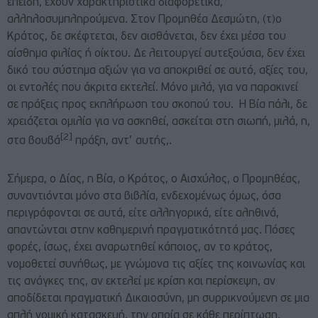
επειδή, έχουν χαρακτηριστικά διαφορετικά,
αλληλοσυμπληρούμενα. Στον Προμηθέα Δεσμώτη, (τ)ο
Κράτος, δε σκέφτεται, δεν αισθάνεται, δεν έχει μέσα του
αίσθημα φιλίας ή οίκτου. Δε λειτουργεί αυτεξούσια, δεν έχει
δικό του σύστημα αξιών για να αποκριθεί σε αυτό, αξίες του,
οι εντολές που άκριτα εκτελεί. Μόνο μιλά, για να παρακινεί
σε πράξεις προς εκπλήρωση του σκοπού του. Η Βία πάλι, δε
χρειάζεται ομιλία για να ασκηθεί, ασκείται στη σιωπή, μιλά, η,
[2]
στα βουβά
πράξη, αντ’ αυτής,.
Σήμερα, ο Δίας, η Βία, ο Κράτος, ο Αισχύλος, ο Προμηθέας,
συναντιόνται μόνο στα βιβλία, ενδεχομένως όμως, όσα
περιγράφονται σε αυτά, είτε αλληγορικά, είτε αληθινά,
απαντώνται στην καθημερινή πραγματικότητά μας. Πόσες
φορές, ίσως, έχει αναρωτηθεί κάποιος, αν το κράτος,
νομοθετεί συνήθως, με γνώμονα τις αξίες της κοινωνίας και
τις ανάγκες της, αν εκτελεί με κρίση και περίσκεψη, αν
αποδίδεται πραγματική Δικαιοσύνη, μη συρρικνούμενη σε μια
απλή νομική κατασκευή, την οποία σε κάθε περίπτωση,