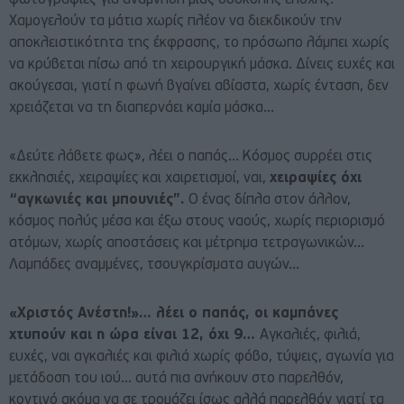
φωτογραφίες για ανάμνηση μιας δύσκολης εποχής.
Χαμογελούν τα μάτια χωρίς πλέον να διεκδικούν την
αποκλειστικότητα της έκφρασης, το πρόσωπο λάμπει χωρίς
να κρύβεται πίσω από τη χειρουργική μάσκα. Δίνεις ευχές και
ακούγεσαι, γιατί η φωνή βγαίνει αβίαστα, χωρίς ένταση, δεν
χρειάζεται να τη διαπερνάει καμία μάσκα…
«Δεύτε λάβετε φως», λέει ο παπάς… Κόσμος συρρέει στις
εκκλησιές, χειραψίες και χαιρετισμοί, ναι,
χειραψίες όχι
“αγκωνιές και μπουνιές”.
Ο ένας δίπλα στον άλλον,
κόσμος πολύς μέσα και έξω στους ναούς, χωρίς περιορισμό
ατόμων, χωρίς αποστάσεις και μέτρημα τετραγωνικών…
Λαμπάδες αναμμένες, τσουγκρίσματα αυγών…
«Χριστός Ανέστη!»… λέει ο παπάς, οι καμπάνες
χτυπούν και η ώρα είναι 12, όχι 9…
Αγκαλιές, φιλιά,
ευχές, ναι αγκαλιές και φιλιά χωρίς φόβο, τύψεις, αγωνία για
μετάδοση του ιού… αυτά πια ανήκουν στο παρελθόν,
κοντινό ακόμα να σε τρομάζει ίσως αλλά παρελθόν γιατί τα