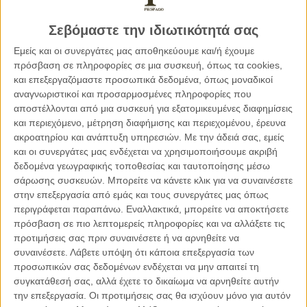
Σεβόμαστε την ιδιωτικότητά σας
Φέτος όμως ας απολαύσουμε αυτή τη μέρα με σεβασμό
στον κόπο και τον αγώνα που δώσαμε όλοι μαζί και ο
Εμείς και οι συνεργάτες μας αποθηκεύουμε και/ή έχουμε
καθένας ξεχωριστά όλον αυτό τον καιρό…
Οι
πρόσβαση σε πληροφορίες σε μια συσκευή, όπως τα cookies,
και επεξεργαζόμαστε προσωπικά δεδομένα, όπως μοναδικοί
απαγορεύσεις λόγω της πανδημίας δεν αναιρούν τις άγιες
αναγνωριστικοί και προσαρμοσμένες πληροφορίες που
αυτές κατανυκτικές μέρες και την ορθόδοξη σημασία τους,
αποστέλλονται από μια συσκευή για εξατομικευμένες διαφημίσεις
ούτε τις παραδόσεις μας, αντίθετα ας αποτελέσουν δύναμη
και περιεχόμενο, μέτρηση διαφήμισης και περιεχομένου, έρευνα
της δύσκολης αυτής κατάστασης, χωρίς εγωισμούς, με
ακροατηρίου και ανάπτυξη υπηρεσιών.
Με την άδειά σας, εμείς
κοινωνική και ατομική ευθύνη και έμπρακτη αγάπη. Τα
και οι συνεργάτες μας ενδέχεται να χρησιμοποιήσουμε ακριβή
χαμόγελα δεν πρέπει να λείψουν ακόμα και κάτω από τις
δεδομένα γεωγραφικής τοποθεσίας και ταυτοποίησης μέσω
μάσκες, το οφείλουμε στον εαυτό μας!
σάρωσης συσκευών. Μπορείτε να κάνετε κλικ για να συναινέσετε
στην επεξεργασία από εμάς και τους συνεργάτες μας όπως
περιγράφεται παραπάνω. Εναλλακτικά, μπορείτε να αποκτήσετε
Υπομονή λοιπόν, λέξη δύσκολη, όλοι έχουμε κουραστεί και
πρόσβαση σε πιο λεπτομερείς πληροφορίες και να αλλάξετε τις
μας έχουν λείψει πολλά αλλά λίγο έμεινε, τελειώνει κι
προτιμήσεις σας πριν συναινέσετε ή να αρνηθείτε να
αυτό… και είμαστε καλά! Αξίζει για όλα αυτά τα ωραία που
συναινέσετε.
Λάβετε υπόψη ότι κάποια επεξεργασία των
θα έρθουν να αντέξουμε λίγο ακόμα και να πράξουμε με
προσωπικών σας δεδομένων ενδέχεται να μην απαιτεί τη
συγκατάθεσή σας, αλλά έχετε το δικαίωμα να αρνηθείτε αυτήν
σύνεση!
την επεξεργασία. Οι προτιμήσεις σας θα ισχύουν μόνο για αυτόν