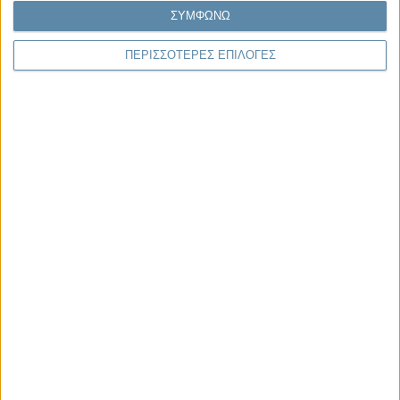
ΣΥΜΦΩΝΩ
κρίση της νομιμοποίησης. Άλλοτε η κρίση της
αντιπροσώπευσης...
ΠΕΡΙΣΣΟΤΕΡΕΣ ΕΠΙΛΟΓΕΣ
Παρεμβάσεις
Κέλλυ Καμπάκη
Κέλλυ Καμπάκη: Η μαμά της Έμμας
γράφει για την “ισόβια καταδίκη
της”
Γιάννης Πανούσης
Οι μόνοι αθώοι