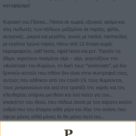
καταφέραμε!
Κυριακή του Πάσχα… Πάσχα σε χωριά, εξοχικά, ακόμα και
στις πυλωτές των πόλεων, μαζεμένοι σε παρέες, φίλοι,
συγγενείς , μικροί και μεγάλοι, γονείς με παιδιά, παππούδες
με εγγόνια τρώνε παρέα, πάνω από 12 άτομα χωρίς
περιορισμούς, self tests, rapid tests και pcr. Τηρούν τα
έθιμα, χορεύουν πιασμένοι χέρι – χέρι, γιορτάζουν την
«Ανάσταση του Κυρίου», τη δική τους “ανάσταση”, μα δεν
ξεχνούν αυτούς που πλέον δεν είναι στην συντροφιά τους,
αυτούς που χάθηκαν από τον covid-19, τους θυμούνται,
τους μνημονεύουν και εκεί στο τραπέζι της χαράς και της
ελευθερίας υπάρχει μια θέση και ένα πιάτο για τον…
επισκέπτη του Θεού, που πάλευε άνισα με τον αόρατο εκείνο
εχθρό που του έπαιρνε κάθε μέρα και λίγο την ανάσα, που
έφυγε μόνος αλλά μόνος δε θα μείνει ποτέ πια…
Κάπως έτσι, το επόμενο Πάσχα…