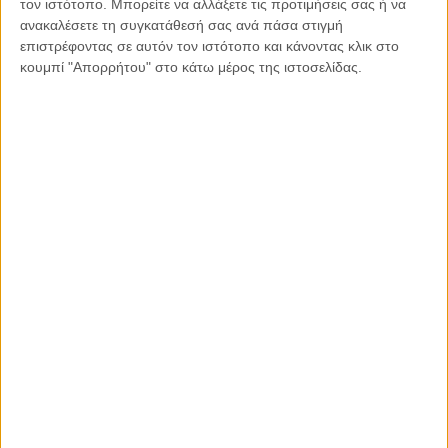
τον ιστότοπο. Μπορείτε να αλλάξετε τις προτιμήσεις σας ή να
Καλή Ανάσταση! Χαρούμενη Λαμπρή!
ανακαλέσετε τη συγκατάθεσή σας ανά πάσα στιγμή
επιστρέφοντας σε αυτόν τον ιστότοπο και κάνοντας κλικ στο
Η Κατερίνα Αποστολίδου είναι βρεφονηπιοκόμος
κουμπί "Απορρήτου" στο κάτω μέρος της ιστοσελίδας.
Κοινοποιήστε:
Facebook
X
LinkedIn
WhatsApp
Εκτύπωση
Διαβάστε περισσότερα: